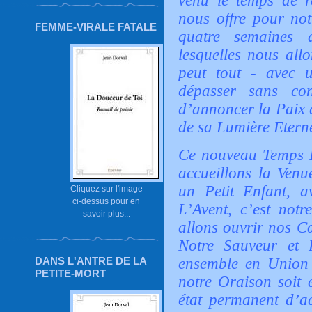
venu le temps de 
nous offre pour no
FEMME-VIRALE FATALE
quatre semaines d
lesquelles nous all
peut tout - avec u
dépasser sans con
d’annoncer la Paix 
de sa Lumière Eterne
Ce nouveau Temps L
accueillons la Venu
un Petit Enfant, a
Cliquez sur l'image
ci-dessus pour en
L’Avent, c’est notr
savoir plus...
allons ouvrir nos C
Notre Sauveur et R
ensemble en Union 
DANS L'ANTRE DE LA
PETITE-MORT
notre Oraison soit 
état permanent d’ac