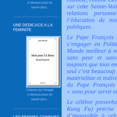
ci-dessus pour en
sur cette Sainte-V
savoir plus...
relations personne
l’éducation de no
UNE DEDICACE A LA
publiques.
FEMINITE
Le Pape François 
s’engager en Politi
Monde meilleur à no
sans peur et sans
toujours que tous e
seul c’est beaucoup 
matérialiste et indiv
du Pape François 
Cliquez sur l'image
« venu pour servir e
ci-dessus pour en
savoir plus...
Le célèbre proverbe
Kung Fu) précise à
d’impossible à cel
LES FEMMES CONNUES