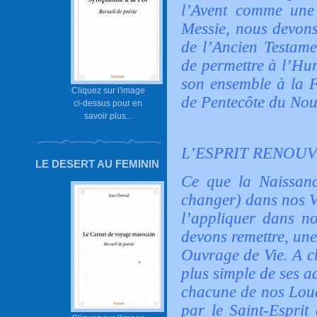
l’Avent comme une 
Messie, nous devons
de l’Ancien Testame
de permettre à l’Hu
son ensemble à la F
Cliquez sur l'image
de Pentecôte du Nou
ci-dessus pour en
savoir plus...
L’ESPRIT RENOUV
LE DESERT AU FEMININ
Ce que la Naissanc
changer) dans nos Vi
l’appliquer dans no
devons remettre, une
Ouvrage de Vie. A c
plus simple de ses a
chacune de nos Lou
par le Saint-Esprit