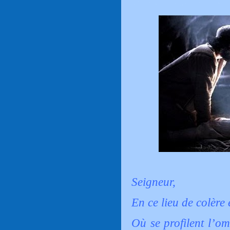
Seigneur,
En ce lieu de colère 
Où se profilent l’om