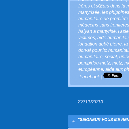
frères et sŒurs dans la 
martyrisée
,
les phippines
humanitaire de première
médecins sans frontière
haiyan a martyrisé
,
l'asi
victimes
,
aide humanitai
fondation abbé pierre
,
la
dorval pour ltc humanitai
humanitaire
,
social
,
unic
pompidou-metz
,
metz
,
mo
européenne
,
aide aux p
Facebook
|
27/11/2013
"SEIGNEUR VOUS ME REN