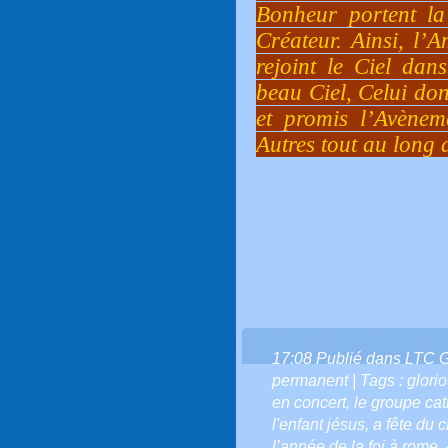
Bonheur portent la
Créateur. Ainsi, l’
rejoint le Ciel da
beau Ciel, Celui do
et promis l’Avènem
Autres tout au long 
17:08 Publié dans
LTC 
permanent
| Tags :
glori
en concert
,
le groupe ca
l'enfant jésus
,
a fête du ch
l’année de la foi à rome
,