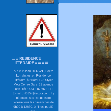
/// // RESIDENCE
LITTERAIRE // /// // ///
/// // /// // Jean DORVAL, Poète
Lorrain, est en Résidence
Littéraire, à l’Hôtel IBIS Styles
Metz Centre Gare, 23 avenue
Foch. Tél. : +33.3.87.66.81.11.
E-mail : H6854@accor.com. Il y
dédicace ses Recueils de
Poésie tous les dimanches de
9h00 à 12h30. /// / Il est publié