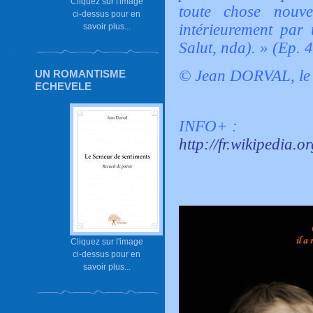
Cliquez sur l'image
toute chose nouve
ci-dessus pour en
intérieurement par 
savoir plus...
Salut, nda). » (Ep. 4
© Jean DORVAL, le 
UN ROMANTISME
ECHEVELE
INFO+ :
http://fr.wikipedia.o
Cliquez sur l'image
ci-dessus pour en
savoir plus...