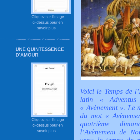
Cliquez sur l'image
ci-dessus pour en
savoir plus...
UNE QUINTESSENCE
D'AMOUR
Voici le Temps de l
latin « Adventus
« Avènement ». Le m
du mot « Avènement
Cliquez sur l'image
quatrième diman
ci-dessus pour en
l’Avènement de Notr
savoir plus...