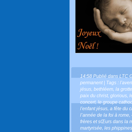
14:58 Publié dans
LTC 
permanent
| Tags :
l'aven
jésus
,
bethléem
,
la grott
paix du christ
,
glorious
,
l
concert
,
le groupe catho
l'enfant jésus
,
a fête du ch
l’année de la foi à rome
,
frères et sŒurs dans la 
martyrisée
,
les phippines