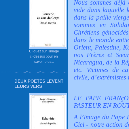
Nous sommes déjà 
vide dans laquelle l
dans la paille vierg
sommes en Solidar
Chrétiens génocidés 
dans le monde entie
Orient, Palestine, K
Cliquez sur l'image
nos Frères et Sœur
ci-dessus pour en
Nicaragua, de la Ré
savoir plus...
etc. Victimes de ca
civile, d’extrémistes 
DEUX POETES LEVENT
LEURS VERS
LE PAPE FRANçO
PASTEUR EN ROUT
A l’image du Pape F
Ciel - notre action d