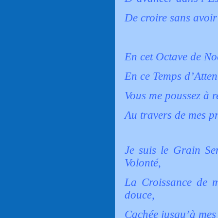
De croire sans avoir
En cet Octave de No
En ce Temps d’Atten
Vous me poussez à re
Au travers de mes p
Je suis le Grain Se
Volonté,
La Croissance de mo
douce,
Cachée jusqu’à mes 