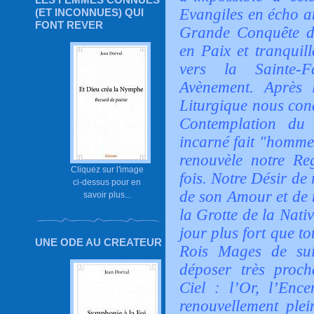
Evangiles en écho a
(ET INCONNUES) QUI
FONT REVER
Grande Conquête d
en Paix et tranquill
vers la Sainte-F
Avènement. Après 
Liturgique nous cond
Contemplation du 
incarné fait "homme"
renouvèle notre Re
Cliquez sur l'image
fois. Notre Désir de
ci-dessus pour en
de son Amour et de 
savoir plus...
la Grotte de la Nativ
jour plus fort que t
UNE ODE AU CREATEUR
Rois Mages de sui
déposer très proc
Ciel : l’Or, l’Enc
renouvellement ple