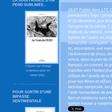
LA SOUFFRANCE D'UN
PERD SUBLIMEE...
16:07 Publié dans
LTC 
permanent
| Tags :
gloria
le 26 décembre
,
jour féri
l'orogine de la crèche ?
,
d'attente du messie
,
vene
hymne de l'avent
,
es ori
immaculée conception
,
l
ltc
,
assomption
,
avé mar
l'avènement de jésus
,
be
venus
,
dans la paix du ch
français
,
en concert
,
le g
Cliquez sur l'image
marcher vers l'enfant jés
ci-dessus pour en
savoir plus...
clôture de l’année de la 
pour nos frères et sŒurs
tacloban martyrisée
,
les 
POUR SORTIR D'UNE
l’aide humanitaire de pr
IMPASSE
faim et médecins sans fr
SENTIMENTALE
typhon haiyan a martyris