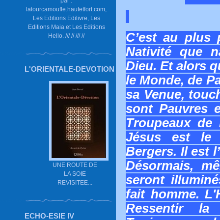
par :
latourcamoufle.hautetfort.com,
Les Editions Edilivre, Les
Editions Maia et Les Editions
C’est au plus 
Hello. /// // /// //
Nativité que n
Dieu. Et alors 
L'ORIENTALE-DEVOTION
le Monde, de P
sa Venue, touch
sont Pauvres e
Troupeaux de B
Jésus est le
Bergers. Il est
Désormais, m
UNE ROUTE DE
LA SOIE
seront illumin
REVISITEE...
fait homme. L'
Ressentir la
ECHO-ESIE IV