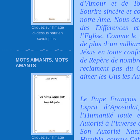
d’Amour et de To
Sourire sincère et c
notre Ame. Nous dev
des Différences e
Cliquez sur l'image
ci-dessus pour en
l’Eglise. Comme le 
savoir plus...
de plus d’un millia
Jésus en toute confi
de Repère de nombr
MOTS AIMANTS, MOTS
AMANTS
réclament pas du C
aimer les Uns les Au
Le Pape François 
Esprit d’Apostol
l’Humanité toute 
Autorité à l’inverse
Son Autorité Natu
Cliquez sur l'image
Humble, comme Celui 