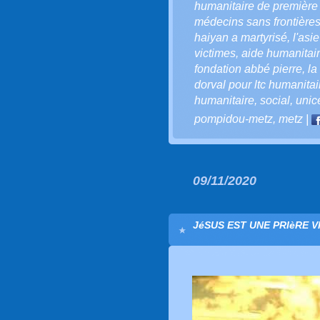
humanitaire de première
médecins sans frontière
haiyan a martyrisé
,
l'asi
victimes
,
aide humanitai
fondation abbé pierre
,
la
dorval pour ltc humanitai
humanitaire
,
social
,
unic
pompidou-metz
,
metz
|
09/11/2020
JéSUS EST UNE PRIèRE V