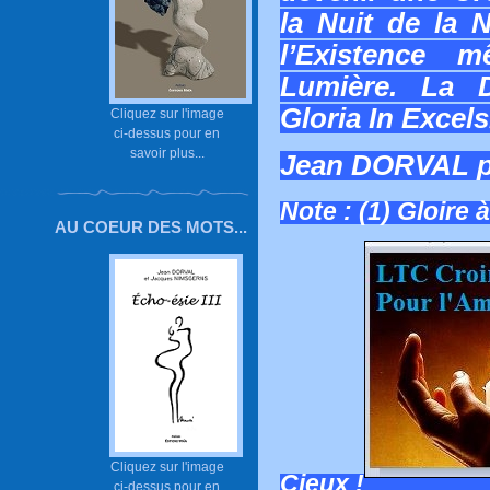
la Nuit de la 
l’Existence
Lumière. La D
Gloria In Excels
Cliquez sur l'image
ci-dessus pour en
savoir plus...
Jean DORVAL 
Note : (1) Gloire 
AU COEUR DES MOTS...
Cliquez sur l'image
Cieux !
ci-dessus pour en