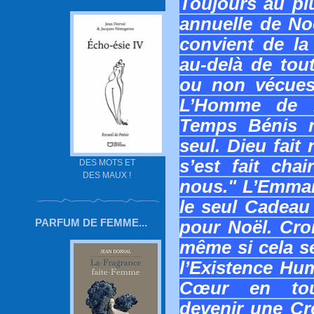
Toujours au plu
annuelle de Noë
convient de la
au-delà de tou
ou non vécues
L’Homme de 
Temps Bénis n
seul. Dieu fait
s’est fait cha
DES MOTS ET
DES MAUX !
nous." L’Emman
le seul Cadeau 
PARFUM DE FEMME...
pour Noël. Croi
même si cela s
l’Existence Hum
Cœur en tout
devenir une Cr