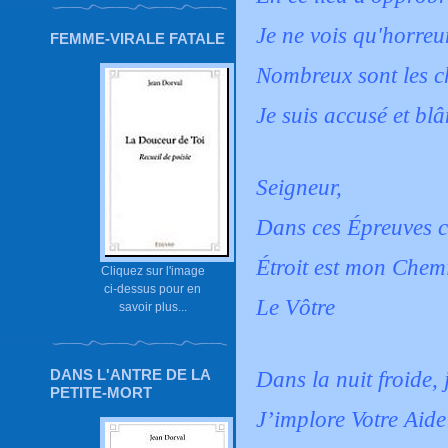
Je ne vois qu'horreu
FEMME-VIRALE FATALE
Nombreux sont les c
Je suis accusé et blâ
Seigneur,
Dans ces Épreuves c
Étroit est mon Chem
Cliquez sur l'image
ci-dessus pour en
Le Vôtre
savoir plus...
DANS L'ANTRE DE LA
Dans la nuit froide, j
PETITE-MORT
J’implore Votre Aide