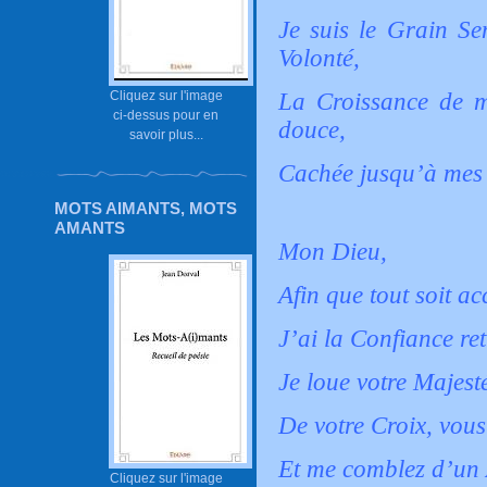
Je suis le Grain Se
Volonté,
Cliquez sur l'image
La Croissance de mo
ci-dessus pour en
douce,
savoir plus...
Cachée jusqu’à mes 
MOTS AIMANTS, MOTS
AMANTS
Mon Dieu,
Afin que tout soit ac
J’ai la Confiance re
Je loue votre Majest
De votre Croix, vou
Et me comblez d’un 
Cliquez sur l'image