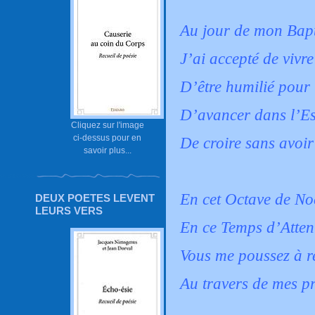
Au jour de mon Bap
J’ai accepté de vivre
D’être humilié pour
D’avancer dans l’E
Cliquez sur l'image
ci-dessus pour en
De croire sans avoir
savoir plus...
En cet Octave de No
DEUX POETES LEVENT
LEURS VERS
En ce Temps d’Atten
Vous me poussez à re
Au travers de mes p