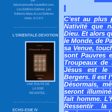
par :
latourcamoufle.hautetfort.com,
Les Editions Edilivre, Les
Editions Maia et Les Editions
C’est au plus 
Hello. /// // /// //
Nativité que n
Dieu. Et alors 
L'ORIENTALE-DEVOTION
le Monde, de P
sa Venue, touch
sont Pauvres e
Troupeaux de B
Jésus est le
Bergers. Il est
Désormais, m
UNE ROUTE DE
LA SOIE
seront illumin
REVISITEE...
fait homme. L'
Ressentir la
ECHO-ESIE IV