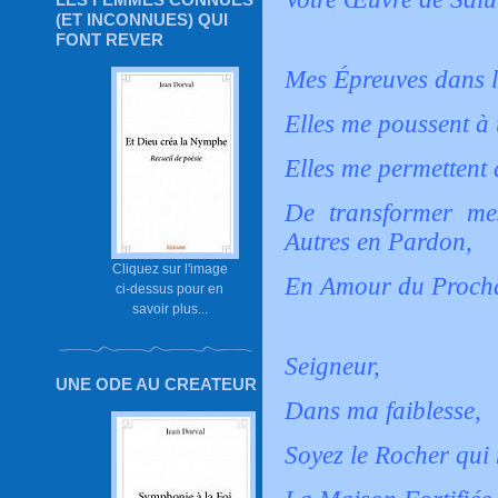
(ET INCONNUES) QUI
FONT REVER
Mes Épreuves dans l
Elles me poussent à t
Elles me permettent 
De transformer me
Autres en Pardon,
Cliquez sur l'image
En Amour du Proch
ci-dessus pour en
savoir plus...
Seigneur,
UNE ODE AU CREATEUR
Dans ma faiblesse,
Soyez le Rocher qui 