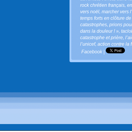
rock chrétien français
,
en
vers noël
,
marcher vers l
temps forts en clôture de
catastrophes
,
prions pou
dans la douleur ! »
,
taclo
catastrophe et prière
,
l’a
l’unicef
,
action contre la
Facebook
|