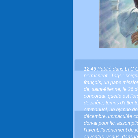
12:46 Publié dans
LTC 
permanent
| Tags :
seign
françois
,
un pape missio
de
,
saint-étienne
,
le 26 
concordat
,
quelle est l'o
de prière
,
temps d'attent
emmanuel
,
un hymne de 
décembre
,
immaculée co
dorval pour ltc
,
assompti
l'avent
,
l'avènement de j
adventus
,
venus
,
dans la