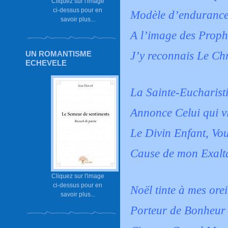
Cliquez sur l'image
ci-dessus pour en
Modèle d’endurance 
savoir plus...
A l’image des Proph
UN ROMANTISME
J’y reconnais Le Ch
ECHEVELE
La Sainte-Eucharisti
Annonce Celui qui vi
Le Divin Enfant, Vo
Cause de mon Exalt
Cliquez sur l'image
ci-dessus pour en
Noël tinte à mes ore
savoir plus...
Porteur de Bonheur 