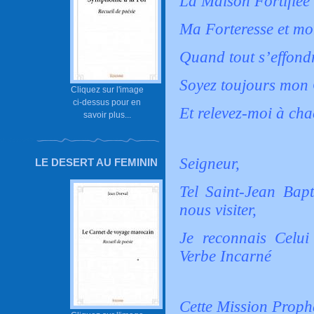
La Maison Fortifiée
Ma Forteresse et mo
Quand tout s’effond
Soyez toujours mon
Cliquez sur l'image
ci-dessus pour en
Et relevez-moi à ch
savoir plus...
Seigneur,
LE DESERT AU FEMININ
Tel Saint-Jean Bapt
nous visiter,
Je reconnais Celui
Verbe Incarné
Cette Mission Prophé