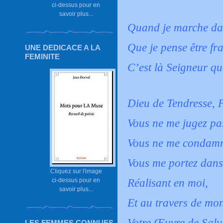
ci-dessus pour en
savoir plus...
Quand je marche dan
Que je pense être fra
UNE DEDICACE A LA
FEMINITE
C’est là Seigneur qu
Dieu de Tendresse, 
Vous ne me jugez pa
Vous ne me condamn
Vous me portez dans 
Cliquez sur l'image
ci-dessus pour en
Réalisant en moi,
savoir plus...
Et au travers de mo
Votre Œuvre de Salu
LES FEMMES CONNUES