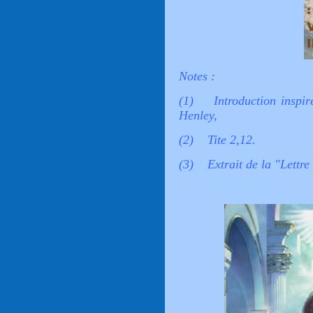
Notes :
(1) Introduction inspir
Henley,
(2) Tite 2,12.
(3) Extrait de la "Lettre 