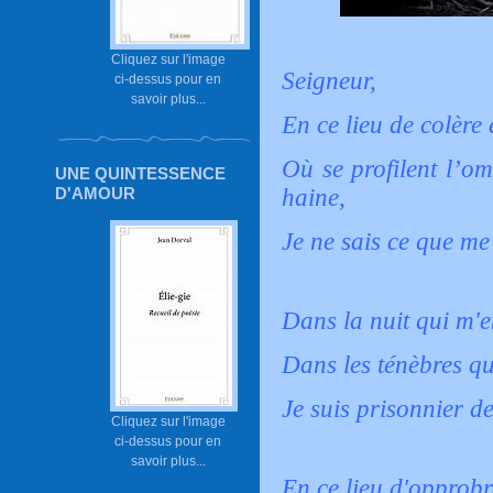
Cliquez sur l'image
Seigneur,
ci-dessus pour en
savoir plus...
En ce lieu de colère 
Où se profilent l’om
UNE QUINTESSENCE
D'AMOUR
haine,
Je ne sais ce que me 
Dans la nuit qui m'e
Dans les ténèbres qu
Je suis prisonnier d
Cliquez sur l'image
ci-dessus pour en
savoir plus...
En ce lieu d'opprobr