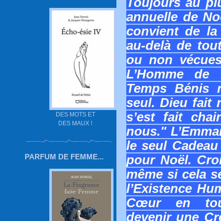
Toujours au plu
annuelle de Noë
convient de la
au-delà de tou
ou non vécues
L’Homme de 
Temps Bénis n
seul. Dieu fait
s’est fait cha
DES MOTS ET
DES MAUX !
nous." L’Emman
le seul Cadeau 
PARFUM DE FEMME...
pour Noël. Croi
même si cela s
l’Existence Hum
Cœur en tout
devenir une Cr