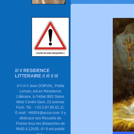
/// // RESIDENCE
LITTERAIRE // /// // ///
/// // /// // Jean DORVAL, Poète
Lorrain, est en Résidence
Littéraire, à l’Hôtel IBIS Styles
Metz Centre Gare, 23 avenue
Foch. Tél. : +33.3.87.66.81.11.
E-mail : H6854@accor.com. Il y
dédicace ses Recueils de
Poésie tous les dimanches de
9h00 à 12h30. /// / Il est publié