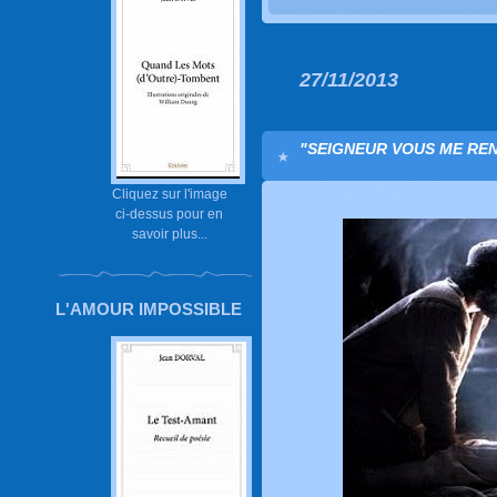
27/11/2013
"SEIGNEUR VOUS ME REN
Cliquez sur l'image
ci-dessus pour en
savoir plus...
L'AMOUR IMPOSSIBLE