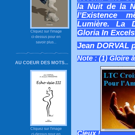
la Nuit de la 
l’Existence
Lumière. La D
Gloria In Excels
Cliquez sur l'image
ci-dessus pour en
savoir plus...
Jean DORVAL 
Note : (1) Gloire 
AU COEUR DES MOTS...
Cliquez sur l'image
Cieux !
ci-dessus pour en