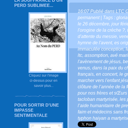
LA SOUFFRANCE D'UN
PERD SUBLIMEE...
16:07 Publié dans
LTC 
permanent
| Tags :
gloria
le 26 décembre
,
jour féri
l'orogine de la crèche ?
,
d'attente du messie
,
vene
hymne de l'avent
,
es ori
immaculée conception
,
l
ltc
,
assomption
,
avé mar
l'avènement de jésus
,
be
venus
,
dans la paix du ch
français
,
en concert
,
le g
Cliquez sur l'image
marcher vers l'enfant jés
ci-dessus pour en
savoir plus...
clôture de l’année de la 
pour nos frères et sŒurs
tacloban martyrisée
,
les 
POUR SORTIR D'UNE
l’aide humanitaire de pr
IMPASSE
faim et médecins sans fr
SENTIMENTALE
typhon haiyan a martyris