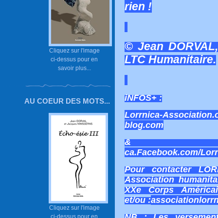
rien !
© Jean DORVAL, 
Cliquez sur l'image
LTC Humanitaire.
ci-dessus pour en
savoir plus...
iNFOS+ :
AU COEUR DES MOTS...
Lorrnica-Association.
blog.com
ca.Facebook.com/Lorr
Pour contacter LOR
Association humanita
XXe Corps América
et/ou :
associationlorr
Cliquez sur l'image
NB : Les versemen
ci-dessus pour en