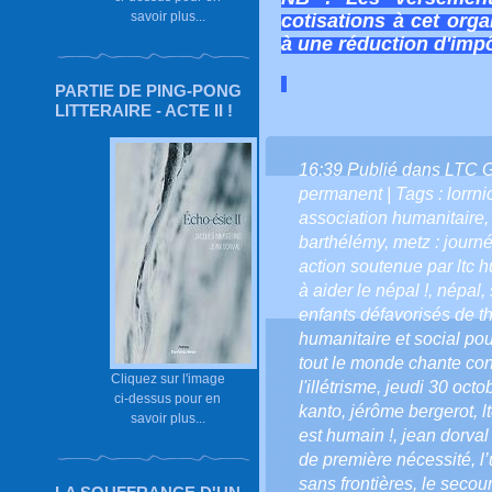
savoir plus...
cotisations à cet orga
à une réduction d'impô
PARTIE DE PING-PONG
LITTERAIRE - ACTE II !
16:39 Publié dans
LTC 
permanent
| Tags :
lorrni
association humanitaire
barthélémy
,
metz : journ
action soutenue par ltc 
à aider le népal !
,
népal
,
enfants défavorisés de t
humanitaire et social po
tout le monde chante con
Cliquez sur l'image
l'illétrisme
,
jeudi 30 octo
ci-dessus pour en
kanto
,
jérôme bergerot
,
l
savoir plus...
est humain !
,
jean dorval
de première nécessité
,
l
sans frontières
,
le secou