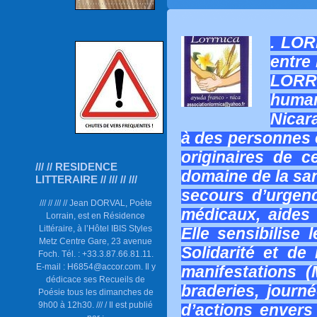
. LOR
entre 
LOR
human
Nicar
à des personnes e
originaires de 
/// // RESIDENCE
domaine de la san
LITTERAIRE // /// // ///
secours d’urgen
/// // /// // Jean DORVAL, Poète
médicaux, aides 
Lorrain, est en Résidence
Littéraire, à l’Hôtel IBIS Styles
Elle sensibilise 
Metz Centre Gare, 23 avenue
Solidarité et de 
Foch. Tél. : +33.3.87.66.81.11.
E-mail : H6854@accor.com. Il y
manifestations 
dédicace ses Recueils de
braderies, journé
Poésie tous les dimanches de
9h00 à 12h30. /// / Il est publié
d’actions envers