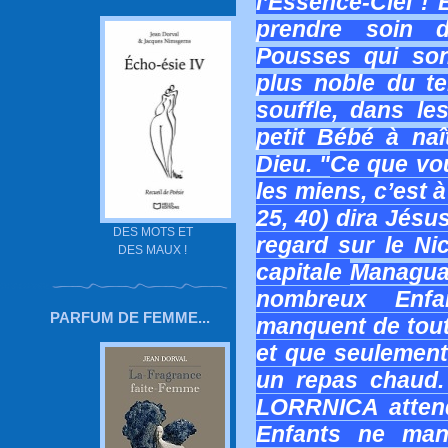
l’Essence-Ciel !
prendre soin 
Pousses qui son
plus noble du te
souffle, dans le
petit Bébé à naî
Dieu. "
Ce que vou
les miens, c’est 
25, 40) dira Jésus
DES MOTS ET
regard sur le N
DES MAUX !
capitale
Managua
nombreux Enfan
PARFUM DE FEMME...
manquent de tout,
et que seulement 
un repas chaud.
LORRNICA atten
Enfants ne manq