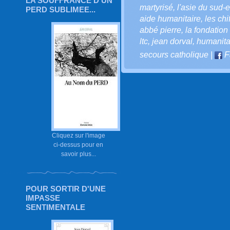
LA SOUFFRANCE D'UN
martyrisé
,
l'asie du sud-e
PERD SUBLIMEE...
aide humanitaire
,
les ch
abbé pierre
,
la fondation
ltc
,
jean dorval
,
humanita
secours catholique
|
F
Cliquez sur l'image
ci-dessus pour en
savoir plus...
POUR SORTIR D'UNE
IMPASSE
SENTIMENTALE