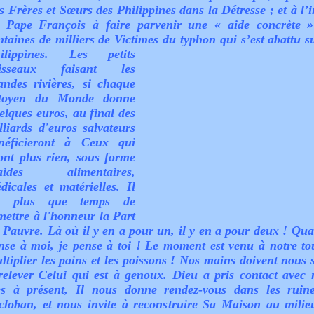
s Frères et Sœurs des Philippines dans la Détresse ; et à l’
 Pape François à faire parvenir une « aide concrète 
ntaines de milliers de Victimes du typhon qui s’est abattu su
ilippines.
Les petits
uisseaux faisant les
andes rivières, si chaque
toyen du Monde donne
elques euros, au final des
lliards d'euros salvateurs
néficieront à Ceux qui
ont plus rien, sous forme
’aides alimentaires,
dicales et matérielles. Il
st plus que temps de
mettre à l'honneur la Part
 Pauvre. Là où il y en a pour un, il y en a pour deux ! Qua
nse à moi, je pense à toi ! Le moment est venu à notre to
ltiplier les pains et les poissons ! Nos mains doivent nous s
relever Celui qui est à genoux. Dieu a pris contact avec 
s à présent, Il nous donne rendez-vous dans les ruin
cloban, et nous invite à reconstruire Sa Maison au milie