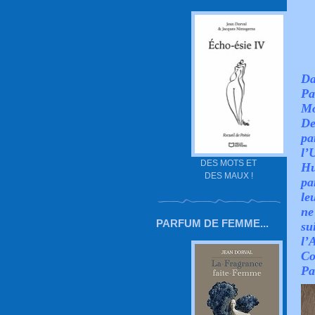
Da
Pa
Mo
De
pa
l’
DES MOTS ET
Hu
DES MAUX !
pa
le
ne
PARFUM DE FEMME...
su
l’
Co
Pa