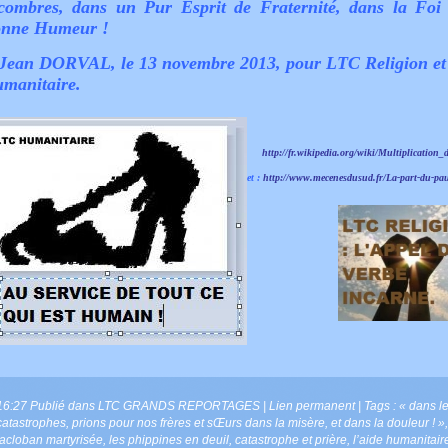
combres, dans un Pur Esprit de Fraternité, dans la Foi 
nne Humeur !
Jean DORVAL, le 13 novembre 2013, pour LTC Religion e
manitaire.
http://fr.wikipedia.org/wiki/Multiplication_
et :
http://www.mecenesdusud.fr/La-part-du-pa
16:27 Publié dans
LTC GRANDS REPORTAGES
|
Lien permanent
| Tags :
« dans l
catastrophes
,
prions pour nos frères et sŒurs dans la misère
,
et dans la douleur ! »
,
tacloban martyrisée
,
les phippines en deuil
,
catastrophe et prière
,
l’aide humanitair