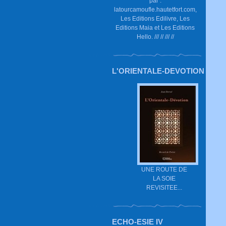
par :
latourcamoufle.hautetfort.com,
Les Editions Edilivre, Les
Editions Maia et Les Editions
Hello. /// // /// //
L'ORIENTALE-DEVOTION
UNE ROUTE DE
LA SOIE
REVISITEE...
ECHO-ESIE IV