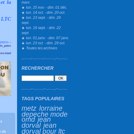
et la
mars
lun. 25 nov. - dim. 01 déc.
lun. 14 oct. - dim. 20 oct.
lun. 23 sept. - dim. 29
t LTC
sept.
lun. 16 sept. - dim. 22
sept.
lun. 01 janv. - dim. 07 janv.
INFO+ :
lun. 23 oct. - dim. 29 oct.
des_pains
Toutes les archives
uvre.html
RECHERCHER
TAGS POPULAIRES
metz
lorraine
depeche mode
omd
jean
es
dorval
jean
dorval pour ltc
e de