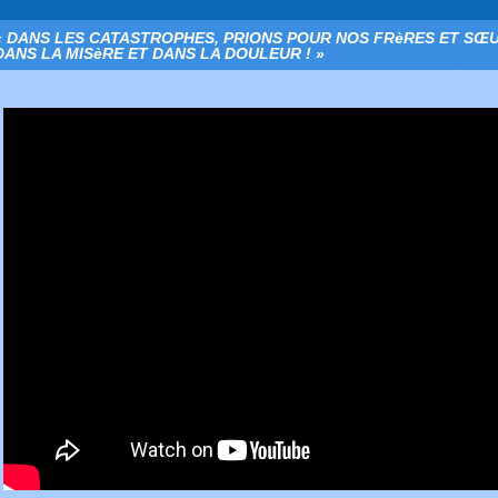
« DANS LES CATASTROPHES, PRIONS POUR NOS FRèRES ET SŒ
DANS LA MISèRE ET DANS LA DOULEUR ! »