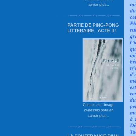
no
savoir plus...
du
ce
Ph
PARTIE DE PING-PONG
r
LITTERAIRE - ACTE II !
gr
Ci
qu
mi
bé
n’
d
mé
e
re
du
Cliquez sur l'image
pe
ci-dessus pour en
mu
savoir plus...
à 
Dè
Ta