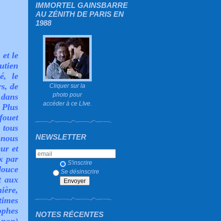
IMMORTEL GAINSBARRE
AU ZÉNITH DE PARIS EN
1988
et le
utien
é, le
s, de
Cliquer sur la
photo pour
 dans
accéder à ce LIve.
 Plus
fouet
 tous
NEWSLETTER
 nous
ur et
x par
S'inscrire
douce
Se désinscrire
t aux
ière,
times
phes
NOTES RÉCENTES