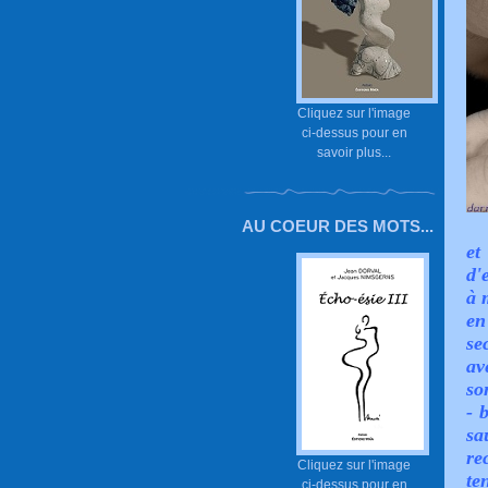
Cliquez sur l'image
ci-dessus pour en
savoir plus...
AU COEUR DES MOTS...
et
d'
à 
en
se
av
so
- 
sa
re
Cliquez sur l'image
te
ci-dessus pour en