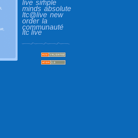
live
simple
minds
absolute
s
,
ltc@live
new
order
la
communauté
ue
,
ltc live