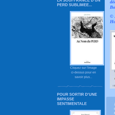
LA SOUFFRANCE D'UN
dé
PERD SUBLIMEE...
Bo
© 
Hu
Cliquez sur l'image
ci-dessus pour en
savoir plus...
POUR SORTIR D'UNE
IMPASSE
SENTIMENTALE