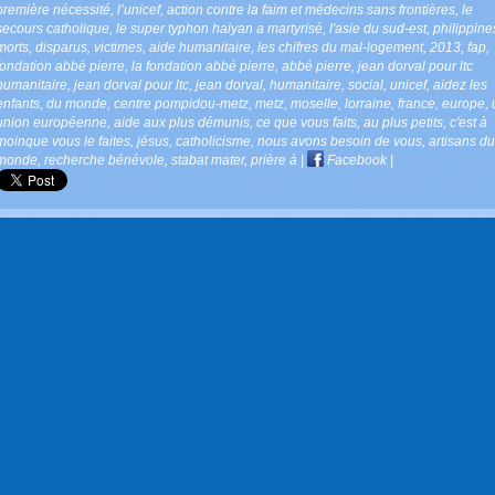
première nécessité
,
l’unicef
,
action contre la faim et médecins sans frontières
,
le
secours catholique
,
le super typhon haiyan a martyrisé
,
l'asie du sud-est
,
philippine
morts
,
disparus
,
victimes
,
aide humanitaire
,
les chifres du mal-logement
,
2013
,
fap
,
fondation abbé pierre
,
la fondation abbé pierre
,
abbé pierre
,
jean dorval pour ltc
humanitaire
,
jean dorval pour ltc
,
jean dorval
,
humanitaire
,
social
,
unicef
,
aidez les
enfants
,
du monde
,
centre pompidou-metz
,
metz
,
moselle
,
lorraine
,
france
,
europe
,
union européenne
,
aide aux plus démunis
,
ce que vous faits
,
au plus petits
,
c'est à
moinque vous le faites
,
jésus
,
catholicisme
,
nous avons besoin de vous
,
artisans du
monde
,
recherche bénévole
,
stabat mater
,
prière à
|
Facebook
|