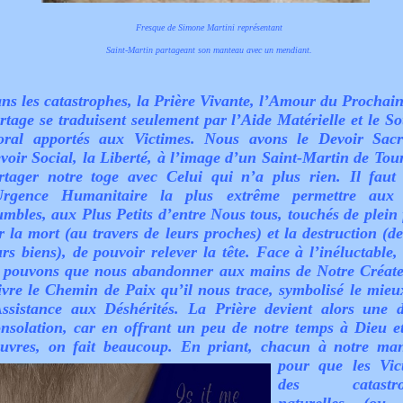
Fresque de Simone Martini représentant
Saint-Martin partageant son manteau avec un mendiant.
ns les catastrophes, la Prière Vivante, l’Amour du Prochain 
rtage se traduisent seulement par l’Aide Matérielle et le So
ral apportés aux Victimes. Nous avons le Devoir Sacr
voir Social, la Liberté, à l’image d’un Saint-Martin de Tour
rtager notre toge avec Celui qui n’a plus rien. Il faut
Urgence Humanitaire la plus extrême permettre aux
mbles, aux Plus Petits d’entre Nous tous, touchés de plein 
r la mort (au travers de leurs proches) et la destruction (de
urs biens), de pouvoir relever la tête. Face à l’inéluctable,
 pouvons que nous abandonner aux mains de Notre Créate
ivre le Chemin de Paix qu’il nous trace, symbolisé le mieu
Assistance aux Déshérités. La Prière devient alors une 
nsolation, car en offrant un peu de notre temps à Dieu e
uvres, on fait beaucoup.
En priant, chacun à notre man
pour que les Vic
des catastro