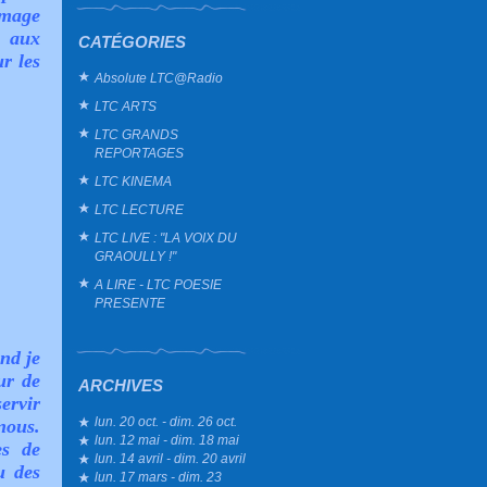
image
» aux
CATÉGORIES
r les
Absolute LTC@Radio
LTC ARTS
LTC GRANDS
REPORTAGES
LTC KINEMA
LTC LECTURE
LTC LIVE : "LA VOIX DU
GRAOULLY !"
A LIRE - LTC POESIE
PRESENTE
nd je
ur de
ARCHIVES
ervir
lun. 20 oct. - dim. 26 oct.
nous.
lun. 12 mai - dim. 18 mai
es de
lun. 14 avril - dim. 20 avril
u des
lun. 17 mars - dim. 23