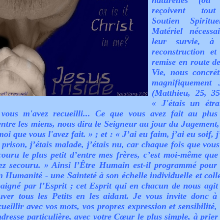
naturelles (ou 
reçoivent tou
Soutien Spiritu
Matériel nécessa
leur survie, à 
reconstruction et
remise en route de
Vie, nous concrét
magnifiquement 
(
Matthieu, 25, 35
« J'étais un étra
 vous m'avez recueilli... Ce que vous avez fait au plus 
entre les miens, nous dira le Seigneur au jour du Jugement, 
moi que vous l'avez fait. » ; et : « J’ai eu faim, j’ai eu soif, j
 prison, j’étais malade, j’étais nu, car chaque fois que vous
couru le plus petit d’entre mes frères, c’est moi-même que
ez secouru. » Ainsi l’Être Humain est-il programmé pour 
n Humanité - une Sainteté à son échelle individuelle et colle
baigné par l’Esprit ; cet Esprit qui en chacun de nous agit
uver tous les Petits en les aidant. Je vous invite donc à
cueillir avec vos mots, vos propres expression et sensibilité,
ndresse particulière, avec votre Cœur le plus simple, à prier