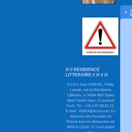
/// // RESIDENCE
LITTERAIRE // /// // ///
/// // /// // Jean DORVAL, Poète
Lorrain, est en Résidence
Littéraire, à l’Hôtel IBIS Styles
Metz Centre Gare, 23 avenue
Foch. Tél. : +33.3.87.66.81.11.
E-mail : H6854@accor.com. Il y
dédicace ses Recueils de
Poésie tous les dimanches de
9h00 à 12h30. /// / Il est publié