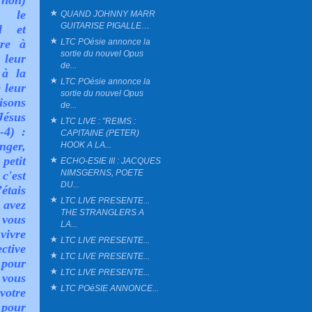
non)
t le
QUAND JOHNNY MARR
GUITARISE PIGALLE…
el et
LTC POésie annonce la
ire à
sortie du nouvel Opus
leur
de...
 à la
LTC POésie annonce la
 leur
sortie du nouvel Opus
isons
de...
Jésus
LTC LIVE : "REIMS :
-4) :
CAPITAINE (PETER)
nger,
HOOK A LA...
petit
ECHO-ESIE III : JACQUES
NIMSGERNS, POETE
c'est
DU...
’étais
LTC LIVE PRESENTE...
 avez
THE STRANGLERS A
 vous
LA...
vivre
LTC LIVE PRESENTE...
ctive
LTC LIVE PRESENTE...
 pour
LTC LIVE PRESENTE...
 vous
LTC POéSIE ANNONCE...
 votre
 pour