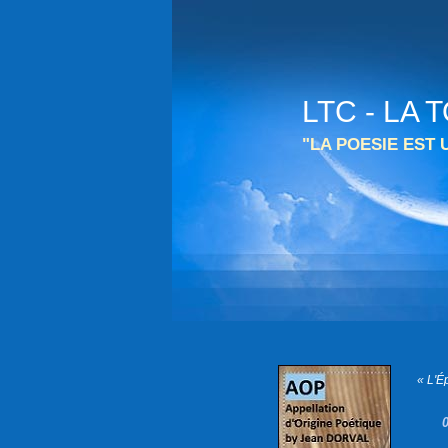
LTC - LA
"LA POESIE EST
« L'É