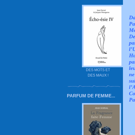
Da
Pa
Mo
De
pa
l’
Hu
pa
le
DES MOTS ET
ne
DES MAUX !
su
l’
Co
PARFUM DE FEMME...
Pa