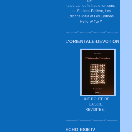
par :
latourcamoufle.hautetfort.com,
Les Editions Edilivre, Les
Editions Maia et Les Editions
Hello. /// // /// //
L'ORIENTALE-DEVOTION
UNE ROUTE DE
LA SOIE
REVISITEE...
ECHO-ESIE IV