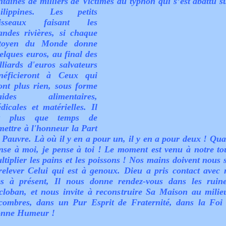
ntaines de milliers de Victimes du typhon qui s’est abattu su
ilippines.
Les petits
uisseaux faisant les
andes rivières, si chaque
toyen du Monde donne
elques euros, au final des
lliards d'euros salvateurs
néficieront à Ceux qui
ont plus rien, sous forme
’aides alimentaires,
dicales et matérielles. Il
st plus que temps de
mettre à l'honneur la Part
 Pauvre. Là où il y en a pour un, il y en a pour deux ! Qua
nse à moi, je pense à toi ! Le moment est venu à notre to
ltiplier les pains et les poissons ! Nos mains doivent nous s
relever Celui qui est à genoux. Dieu a pris contact avec 
s à présent, Il nous donne rendez-vous dans les ruin
cloban, et nous invite à reconstruire Sa Maison au milie
combres, dans un Pur Esprit de Fraternité, dans la Foi 
nne Humeur !