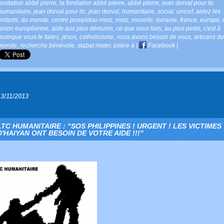
fondation abbé pierre
,
la fondation abbé pierre
,
abbé pierre
,
jean dorval pour ltc
humanitaire
,
jean dorval pour ltc
,
jean dorval
,
humanitaire
,
social
,
unicef
,
aidez les
enfants
,
du monde
,
centre pompidou-metz
,
metz
,
moselle
,
lorraine
,
france
,
europe
,
union européenne
,
aide aux plus démunis
,
ce que vous faits
,
au plus petits
,
c'est à
moinque vous le faites
,
jésus
,
catholicisme
,
nous avons besoin de vous
,
artisans du
monde
,
recherche bénévole
,
stabat mater
,
prière à
|
Facebook
|
13/11/2013
LTC HUMANITAIRE : "SOS PHILIPPINES ! URGENT ! LES VICTIMES
D'HAIYAN ONT BESOIN DE VOTRE AIDE !!!"