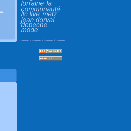
lorraine
la
communauté
ue
,
ltc live
metz
jean dorval
depeche
mode