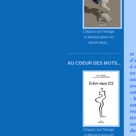
Cliquez sur l'image
ci-dessus pour en
savoir plus...
et
d'
AU COEUR DES MOTS...
à 
en
se
av
so
- 
sa
re
te
no
du
Cliquez sur l'image
ci-dessus pour en