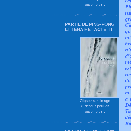
ce
savoir plus...
Ph
r
gr
PARTIE DE PING-PONG
Ci
LITTERAIRE - ACTE II !
qu
mi
bé
n’
d
mé
e
re
du
pe
mu
à 
Cliquez sur l'image
Dè
ci-dessus pour en
Ta
savoir plus...
dé
Bo