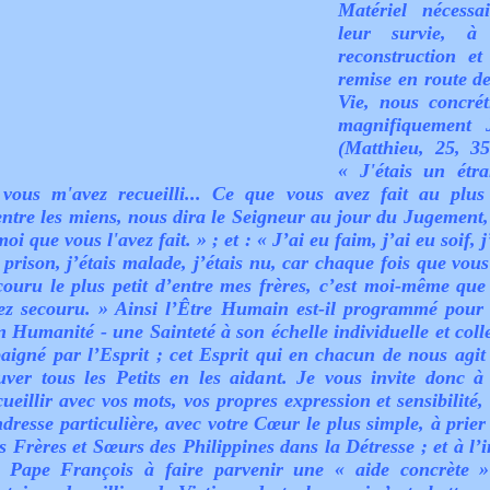
Matériel nécessa
leur survie, à 
reconstruction et
remise en route de
Vie, nous concrét
magnifiquement 
(
Matthieu, 25, 35
« J'étais un étra
 vous m'avez recueilli... Ce que vous avez fait au plus 
entre les miens, nous dira le Seigneur au jour du Jugement, 
moi que vous l'avez fait. » ; et : « J’ai eu faim, j’ai eu soif, j
 prison, j’étais malade, j’étais nu, car chaque fois que vous
couru le plus petit d’entre mes frères, c’est moi-même que
ez secouru. » Ainsi l’Être Humain est-il programmé pour 
n Humanité - une Sainteté à son échelle individuelle et colle
baigné par l’Esprit ; cet Esprit qui en chacun de nous agit
uver tous les Petits en les aidant. Je vous invite donc à
cueillir avec vos mots, vos propres expression et sensibilité,
ndresse particulière, avec votre Cœur le plus simple, à prier
s Frères et Sœurs des Philippines dans la Détresse ; et à l’
 Pape François à faire parvenir une « aide concrète 