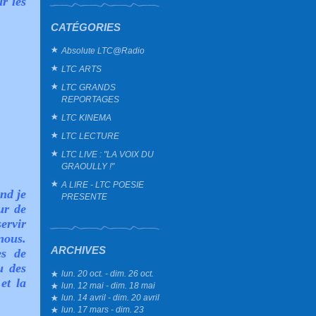
r les
CATÉGORIES
Absolute LTC@Radio
LTC ARTS
LTC GRANDS
REPORTAGES
LTC KINEMA
LTC LECTURE
LTC LIVE : "LA VOIX DU
GRAOULLY !"
A LIRE - LTC POESIE
nd je
PRESENTE
ur de
ervir
nous.
ARCHIVES
es de
u des
lun. 20 oct. - dim. 26 oct.
et la
lun. 12 mai - dim. 18 mai
lun. 14 avril - dim. 20 avril
lun. 17 mars - dim. 23