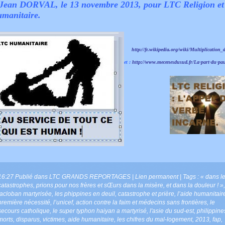
Jean DORVAL, le 13 novembre 2013, pour LTC Religion e
manitaire.
http://fr.wikipedia.org/wiki/Multiplication_
et :
http://www.mecenesdusud.fr/La-part-du-pa
16:27 Publié dans
LTC GRANDS REPORTAGES
|
Lien permanent
| Tags :
« dans l
catastrophes
,
prions pour nos frères et sŒurs dans la misère
,
et dans la douleur ! »
,
tacloban martyrisée
,
les phippines en deuil
,
catastrophe et prière
,
l’aide humanitair
première nécessité
,
l’unicef
,
action contre la faim et médecins sans frontières
,
le
secours catholique
,
le super typhon haiyan a martyrisé
,
l'asie du sud-est
,
philippine
morts
,
disparus
,
victimes
,
aide humanitaire
,
les chifres du mal-logement
,
2013
,
fap
,