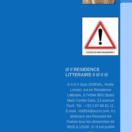
/// // RESIDENCE
LITTERAIRE // /// // ///
/// // /// // Jean DORVAL, Poète
Lorrain, est en Résidence
Littéraire, à l’Hôtel IBIS Styles
Metz Centre Gare, 23 avenue
Foch. Tél. : +33.3.87.66.81.11.
E-mail : H6854@accor.com. Il y
dédicace ses Recueils de
Poésie tous les dimanches de
9h00 à 12h30. /// / Il est publié