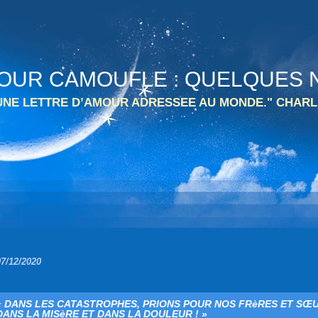
 TOUR CAMOUFLE : QUELQUES N
 UNE LETTRE D’AMOUR ADRESSEE AU MONDE." CHARL
07/12/2020
« DANS LES CATASTROPHES, PRIONS POUR NOS FRèRES ET SŒ
DANS LA MISèRE ET DANS LA DOULEUR ! »