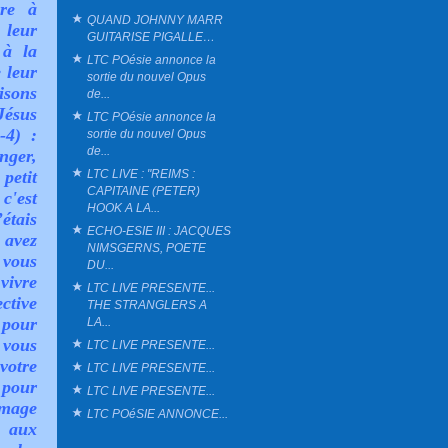
ire à
QUAND JOHNNY MARR
leur
GUITARISE PIGALLE…
 à la
LTC POésie annonce la
 leur
sortie du nouvel Opus
isons
de...
Jésus
LTC POésie annonce la
-4) :
sortie du nouvel Opus
de...
nger,
LTC LIVE : "REIMS :
petit
CAPITAINE (PETER)
c'est
HOOK A LA...
’étais
ECHO-ESIE III : JACQUES
 avez
NIMSGERNS, POETE
 vous
DU...
vivre
LTC LIVE PRESENTE...
ctive
THE STRANGLERS A
 pour
LA...
 vous
LTC LIVE PRESENTE...
 votre
LTC LIVE PRESENTE...
 pour
LTC LIVE PRESENTE...
image
LTC POéSIE ANNONCE...
» aux