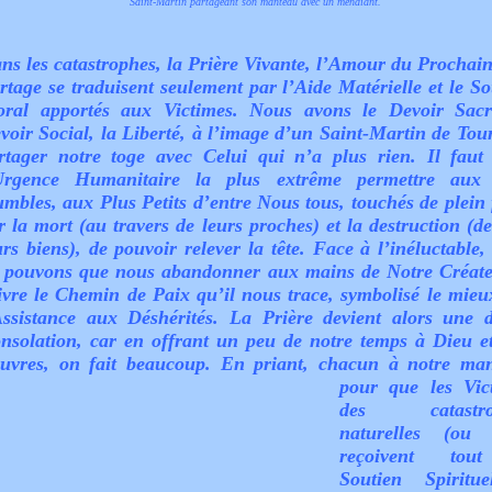
Saint-Martin partageant son manteau avec un mendiant.
ns les catastrophes, la Prière Vivante, l’Amour du Prochain 
rtage se traduisent seulement par l’Aide Matérielle et le So
ral apportés aux Victimes. Nous avons le Devoir Sacr
voir Social, la Liberté, à l’image d’un Saint-Martin de Tour
rtager notre toge avec Celui qui n’a plus rien. Il faut
Urgence Humanitaire la plus extrême permettre aux
mbles, aux Plus Petits d’entre Nous tous, touchés de plein 
r la mort (au travers de leurs proches) et la destruction (de
urs biens), de pouvoir relever la tête. Face à l’inéluctable,
 pouvons que nous abandonner aux mains de Notre Créate
ivre le Chemin de Paix qu’il nous trace, symbolisé le mieu
Assistance aux Déshérités. La Prière devient alors une 
nsolation, car en offrant un peu de notre temps à Dieu e
uvres, on fait beaucoup.
En priant, chacun à notre man
pour que les Vic
des catastro
naturelles (ou 
reçoivent tou
Soutien Spiritu