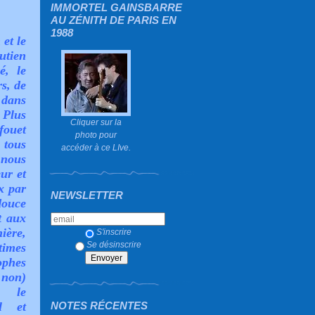
IMMORTEL GAINSBARRE
AU ZÉNITH DE PARIS EN
1988
et le
utien
é, le
s, de
 dans
 Plus
Cliquer sur la
fouet
photo pour
 tous
accéder à ce LIve.
 nous
ur et
x par
NEWSLETTER
douce
t aux
ière,
S'inscrire
Se désinscrire
times
phes
non)
t le
NOTES RÉCENTES
el et