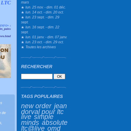
t LTC
mars
lun. 25 nov. - dim. 01 déc.
lun. 14 oct. - dim. 20 oct.
lun. 23 sept. - dim. 29
sept.
INFO+ :
lun. 16 sept. - dim. 22
des_pains
sept.
uvre.html
lun. 01 janv. - dim. 07 janv.
lun. 23 oct. - dim. 29 oct.
Toutes les archives
RECHERCHER
TAGS POPULAIRES
es
new order
jean
dorval pour ltc
e de
live
simple
minds
absolute
s
,
ltc@live
omd