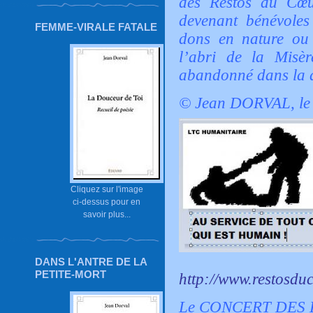
des Restos du Cœu
devenant bénévole
FEMME-VIRALE FATALE
dons en nature ou 
l’abri de la Misèr
abandonné dans la di
© Jean DORVAL, le
Cliquez sur l'image
ci-dessus pour en
savoir plus...
DANS L'ANTRE DE LA
PETITE-MORT
http://www.restosduc
Le CONCERT DES E