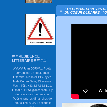
LTC HUMANITAIRE - 25 
DU COEUR DéMARRE : "QU
/// // RESIDENCE
LITTERAIRE // /// // ///
/// // /// // Jean DORVAL, Poète
Lorrain, est en Résidence
Littéraire, à l’Hôtel IBIS Styles
Metz Centre Gare, 23 avenue
Foch. Tél. : +33.3.87.66.81.11.
E-mail : H6854@accor.com. Il y
dédicace ses Recueils de
Poésie tous les dimanches de
9h00 à 12h30. /// / Il est publié