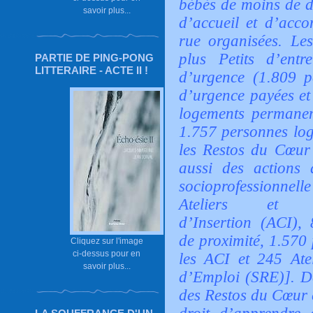
bébés de moins de do
savoir plus...
d’accueil et d’acc
rue organisées. Le
plus Petits d’ent
PARTIE DE PING-PONG
LITTERAIRE - ACTE II !
d’urgence (1.809 p
d’urgence payées et 
logements permanen
1.757 personnes lo
les Restos du Cœur
aussi des actions d
socioprofessionn
Ateliers et C
d’Insertion (ACI), 
de proximité, 1.570
Cliquez sur l'image
ci-dessus pour en
les ACI et 245 Ate
savoir plus...
d’Emploi (SRE)]. De 
des Restos du Cœur e