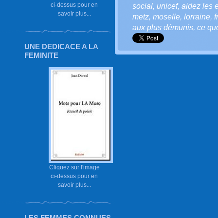
ci-dessus pour en
social
,
unicef
,
aidez les 
savoir plus...
metz
,
moselle
,
lorraine
,
f
aux plus démunis
,
ce que
UNE DEDICACE A LA
FEMINITE
Cliquez sur l'image
ci-dessus pour en
savoir plus...
LES FEMMES CONNUES