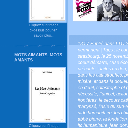
Cliquez sur l'image
ci-dessus pour en
savoir plus...
13:57 Publié dans
LTC 
permanent
| Tags :
le co
MOTS AIMANTS, MOTS
strasbourg
,
le 25 novem
AMANTS
coeur démarre
,
crise éc
précarité
,
: faites un don
dans les catastrophes
,
p
misère
,
et dans la douleu
en deuil
,
catastrophe et p
nécessité
,
l’unicef
,
actio
frontières
,
le secours cat
martyrisé
,
l'asie du sud-e
aide humanitaire
,
les ch
abbé pierre
,
la fondation
ltc humanitaire
,
jean dorv
Cliquez sur l'image