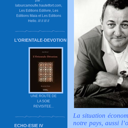
par :
latourcamoufle.hautetfort.com,
Les Editions Edilivre, Les
Editions Maia et Les Editions
Hello. /// // /// //
L'ORIENTALE-DEVOTION
UNE ROUTE DE
LA SOIE
REVISITEE...
La situation économ
notre pays, aussi l
ECHO-ESIE IV