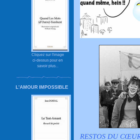
Cliquez sur l'image
ci-dessus pour en
savoir plus...
L'AMOUR IMPOSSIBLE
RESTOS DU CŒUR