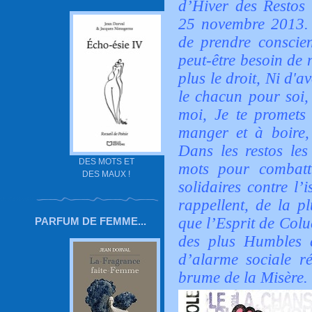
d’Hiver des Restos 
25 novembre 2013. 
de prendre conscien
peut-être besoin de
plus le droit, Ni d'a
le chacun pour soi,
moi, Je te promets 
manger et à boire,
Dans les restos le
DES MOTS ET
mots pour combatt
DES MAUX !
solidaires contre l’
rappellent, de la pl
que l’Esprit de Colu
PARFUM DE FEMME...
des plus Humbles d
d’alarme sociale r
brume de la Misère.