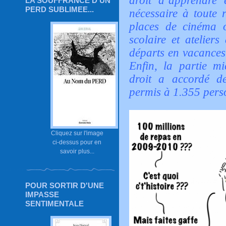
droit d’apprendre 
LA SOUFFRANCE D'UN
PERD SUBLIMEE...
nécessaire à toute 
places de cinéma of
scolaire et atelier
départs en vacances 
Enfin, la partie mi
droit a accordé de
permis à 1.355 pers
Cliquez sur l'image
ci-dessus pour en
savoir plus...
POUR SORTIR D'UNE
IMPASSE
SENTIMENTALE