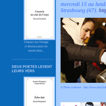
mercredi 15 au lundi
Strasbourg (67).
htt
Cliquez sur l'image
ci-dessus pour en
savoir plus...
DEUX POETES LEVENT
LEURS VERS
© Photo ci-dessus :
http://www.slate.fr