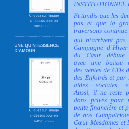
INSTITUTIONNEL 
Et tandis que les de
Cliquez sur l'image
ci-dessus pour en
pas et que la gra
savoir plus...
traversons continue 
qui n’arrivent pas 
UNE QUINTESSENCE
Campagne
d’Hiver
D'AMOUR
du Cœur débute i
avec une baisse c
des ventes de CDs d
des Enfoirés et par 
aides sociales eu
Aussi,
il ne reste 
dons privés pour 
pente financière et 
Cliquez sur l'image
de nos Compatriote
ci-dessus pour en
savoir plus...
Cœur Mesdames et 