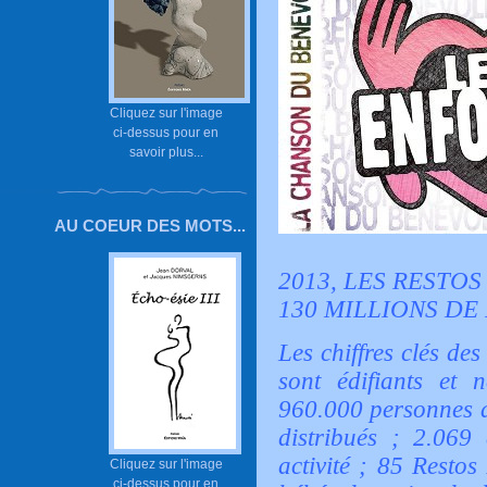
Cliquez sur l'image
ci-dessus pour en
savoir plus...
AU COEUR DES MOTS...
2013, LES RESTO
130 MILLIONS DE
Les chiffres clés d
sont édifiants et n
960.000 personnes ac
distribués ; 2.069 
activité ; 85 Resto
Cliquez sur l'image
ci-dessus pour en