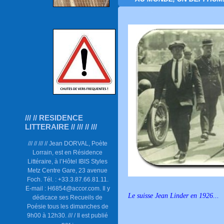
/// // RESIDENCE
LITTERAIRE // /// // ///
/// // /// // Jean DORVAL, Poète
Lorrain, est en Résidence
Littéraire, à l’Hôtel IBIS Styles
Metz Centre Gare, 23 avenue
Foch. Tél. : +33.3.87.66.81.11.
E-mail : H6854@accor.com. Il y
Le suisse Jean Linder en 1926...
dédicace ses Recueils de
Poésie tous les dimanches de
9h00 à 12h30. /// / Il est publié