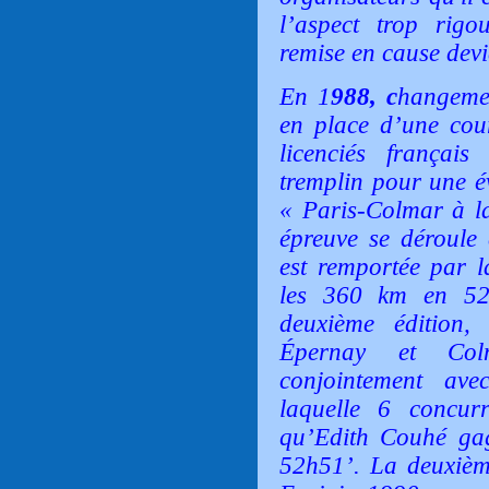
l’aspect trop rigo
remise en cause devi
En 1
988, c
hangemen
en place d’une cour
licenciés français
tremplin pour une év
« Paris-Colmar à la
épreuve se déroule e
est remportée par 
les 360 km en 52
deuxième édition,
Épernay et Col
conjointement ave
laquelle 6 concur
qu’Edith Couhé ga
52h51’. La deuxième