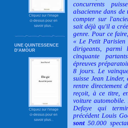
concurrents puiss
alsacienne dans de t
Cliquez sur l'image
compter sur l'anci
ci-dessus pour en
sait déjà qu'il a cré
savoir plus...
genre. Pour ce faire
« Le Petit Parisien 
UNE QUINTESSENCE
dirigeants, parmi 
D'AMOUR
cinquante partants
épreuves préparatoir
8 jours. Le vainque
suisse Jean Linder, 
rentre directement 
reçoit, à ce titre,
voiture automobile.
Defaye qui termi
Cliquez sur l'image
précédent Louis G
ci-dessus pour en
savoir plus...
sont
50.000 specta