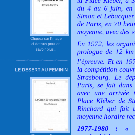
la Place Kléber, à S
du 4 au 6 juin, en
Simon et Lebacquer.
de Paris, en 70 heur
moyenne, avec des « 
Cliquez sur l'image
En 1972, les organi
ci-dessus pour en
savoir plus...
prologue de 12 km 
l’épreuve. Et en 19
la compétition couvr
LE DESERT AU FEMININ
Strasbourg. Le dé
Paris, se fait dans
avec une arrivée t
Place Kléber de St
Rinchard qui fait 
moyenne horaire rec
1977-1980 : « S