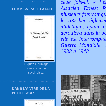
cette fois-ci, « l
Alsacien Ernest 
FEMME-VIRALE FATALE
plusieurs fois vainq
les 535 km réglemen
athlétique, ayant 
déroulera dans la b
elle est interromp
Guerre Mondiale. L
1938 à 1948.
Cliquez sur l'image
ci-dessus pour en
savoir plus...
DANS L'ANTRE DE LA
PETITE-MORT