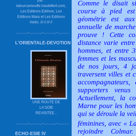
par :
Comme le disait s
latourcamoufle.hautetfort.com,
course à pied est
Les Editions Edilivre, Les
Editions Maia et Les Editions
géométrie est aux
Hello. /// // /// //
annuelle de marche 
prouve ! Cette com
distance varie entr
L'ORIENTALE-DEVOTION
hommes, et entre 
femmes et les mascu
de nos jours, 4 j
traversent villes e
accompagnateurs, 
supporters venus 
Actuellement, la co
UNE ROUTE DE
Marne pour les hom
LA SOIE
qui se déroule la vei
REVISITEE...
féminines, avec « L
rejoindre Colma
ECHO-ESIE IV