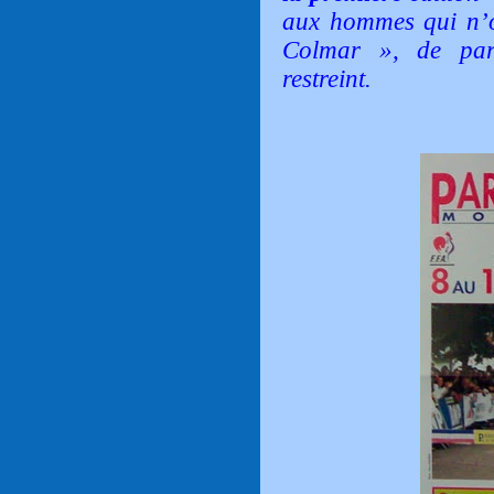
aux hommes qui n’on
Colmar », de part
restreint.