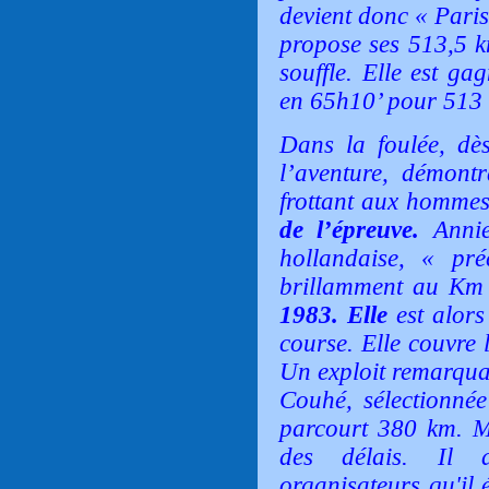
devient donc « Paris
propose ses 513,5 
souffle. Elle est ga
en 65h10’ pour 513
Dans la foulée, dè
l’aventure, démont
frottant aux hommes
de l’épreuve.
Annie 
hollandaise, « pré
brillamment au Km 1
1983. Elle
est alor
course. Elle couvre
Un exploit remarqua
Couhé, sélectionnée
parcourt 380 km. Ma
des délais. Il a
organisateurs qu'il 