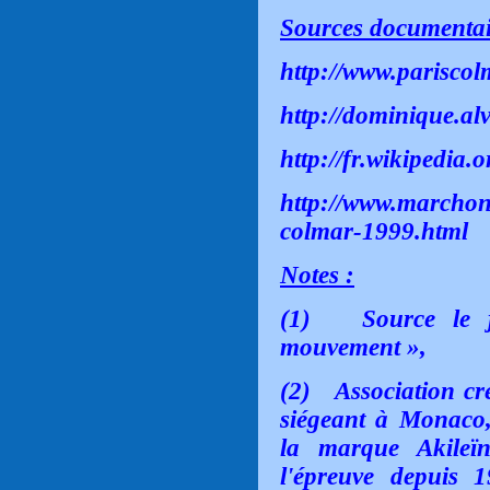
Sources documentair
http://www.pariscol
http://dominique.alv
http://fr.wikipedia
http://www.marchon
colmar-1999.html
Notes :
(1)
Source le 
mouvement »,
(2)
Association cr
siégeant à Monaco, 
la marque Akileï
l'épreuve depuis 