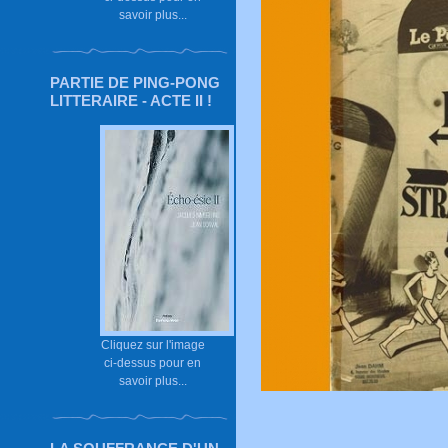
savoir plus...
PARTIE DE PING-PONG
LITTERAIRE - ACTE II !
Cliquez sur l'image
ci-dessus pour en
savoir plus...