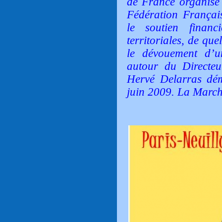
de France organise 
Fédération Français
le soutien financi
territoriales, de que
le dévouement d’u
autour du Directeu
Hervé Delarras dém
juin 2009. La March