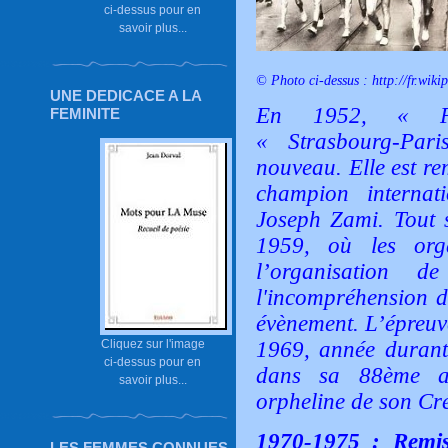
ci-dessus pour en
savoir plus...
© Photo ci-dessus :
http://fr.wiki
UNE DEDICACE A LA
En 1952, « Par
FEMINITE
« Strasbourg-Par
nouveau. Elle est re
champion internat
Joseph Zami. Tout s
1959, où les orga
l’organisation
l'incompréhension d
évènement. L’épreuv
Cliquez sur l'image
1969, année durant
ci-dessus pour en
dans sa 88ème a
savoir plus...
orpheline de son Cré
1970-1975 : Remis
LES FEMMES CONNUES