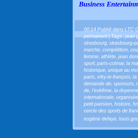
Business Entertainm
00:14 Publié dans
LTC 
permanent
| Tags :
jean 
strasbourg
,
strasbourg-p
marche
,
compétition
,
cou
femme
,
athlète
,
jean dorv
sport
,
paris-colmar
,
la ma
historique
,
unique au m
paris
,
vitry-le-françois
,
la
demande de
,
sponsors
,
de
,
l'extrême
,
la doyenn
internationale
,
organisée
petit parisien
,
histoire
,
hi
cercle des sports de fran
eugène defaye
,
louis go