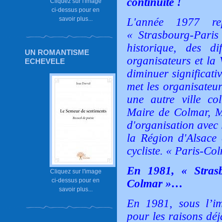
continuité !
Cliquez sur l'image
ci-dessus pour en
savoir plus...
L'année 1977 re
« Strasbourg-Pari
historique, des dif
UN ROMANTISME
organisateurs et la 
ECHEVELE
diminuer significati
met les organisateur
une autre ville col
Maire de Colmar, M
d'organisation avec
la Région d'Alsace 
cycliste. « Paris-Col
En 1981, « Strasb
Cliquez sur l'image
ci-dessus pour en
Colmar »…
savoir plus...
En 1981, sous l’im
pour les raisons dé