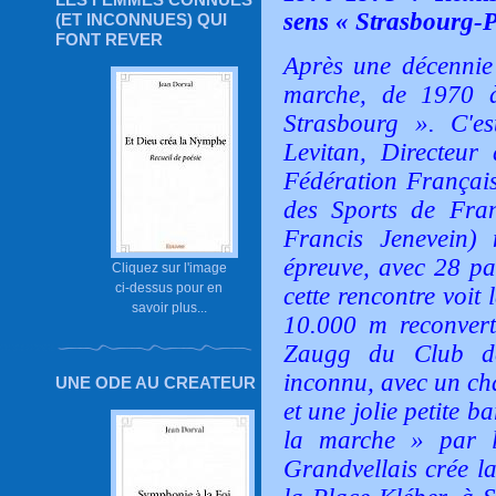
sens « Strasbourg-P
(ET INCONNUES) QUI
FONT REVER
Après une décennie 
marche, de 1970 à
Strasbourg ». C'es
Levitan, Directeur
Fédération Français
des Sports de Fran
Francis Jenevein) 
épreuve, avec 28 pa
Cliquez sur l'image
ci-dessus pour en
cette rencontre voit
savoir plus...
10.000 m reconver
Zaugg du Club d
inconnu, avec un cha
UNE ODE AU CREATEUR
et une jolie petite
la marche » par le
Grandvellais crée la