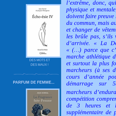
l’extrême, donc, qu
physique et mentale,
doivent faire preuv
du commun, mais aus
et changer de vêteme
les brûle pas, s’ils
d’arrivée. « La D
« (…) parce que c’
marche athlétique 
DES MOTS ET
et surtout la plus f
DES MAUX !
marcheurs (à ses dé
cours d’année pou
PARFUM DE FEMME...
démarrage sur 5
marcheurs d’endur
compétition compren
de 3 heures et l
supplémentaire de 