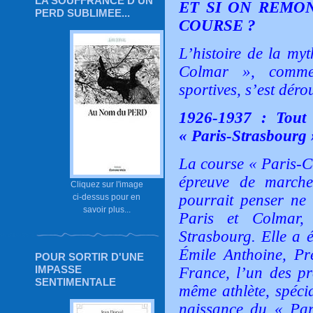
LA SOUFFRANCE D'UN
ET SI ON REMON
PERD SUBLIMEE...
COURSE ?
L’histoire de la my
Colmar », comme
sportives, s’est dér
1926-1937 : Tout
« Paris-Strasbourg 
La course « Paris-C
épreuve de marche
Cliquez sur l'image
pourrait penser ne 
ci-dessus pour en
savoir plus...
Paris et Colmar,
Strasbourg. Elle a é
Émile Anthoine, Pr
POUR SORTIR D'UNE
IMPASSE
France, l’un des pr
SENTIMENTALE
même athlète, spécia
naissance du « Par