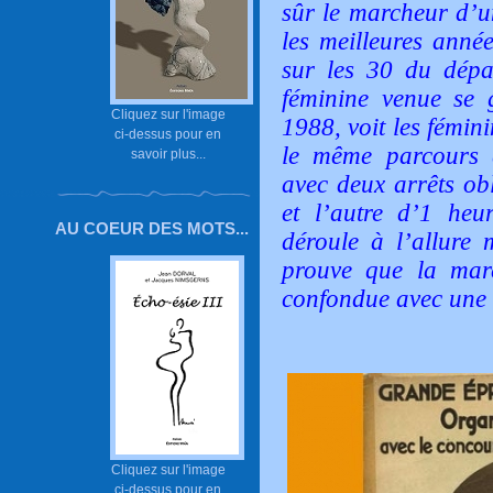
sûr le marcheur d’u
les meilleures anné
sur les 30 du dépar
féminine venue se 
Cliquez sur l'image
1988, voit les fémin
ci-dessus pour en
le même parcours q
savoir plus...
avec deux arrêts obl
et l’autre d’1 heu
AU COEUR DES MOTS...
déroule à l’allur
prouve que la marc
confondue avec une
Cliquez sur l'image
ci-dessus pour en