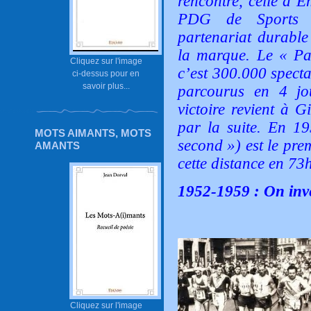
rencontre, celle d’E
PDG de Sports A
partenariat durable
la marque. Le « Par
Cliquez sur l'image
c’est 300.000 spect
ci-dessus pour en
savoir plus...
parcourus en 4 jo
victoire revient à G
par la suite. En 1
MOTS AIMANTS, MOTS
second ») est le pre
AMANTS
cette distance en 73
1952-1959 : On inve
Cliquez sur l'image