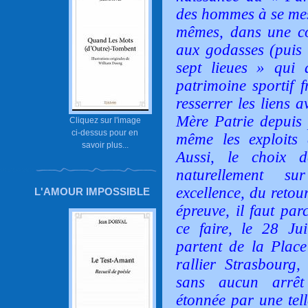
des hommes à se mesu
mêmes, dans une c
aux godasses (puis 
sept lieues » qui
patrimoine sportif f
resserrer les liens 
Mère Patrie depuis 
Cliquez sur l'image
ci-dessus pour en
même les exploits
savoir plus...
Aussi, le choix de
naturellement s
excellence, du retou
L'AMOUR IMPOSSIBLE
épreuve, il faut pa
ce faire, le 28 Ju
partent de la Plac
rallier Strasbourg,
sans aucun arrêt 
étonnée par une tel