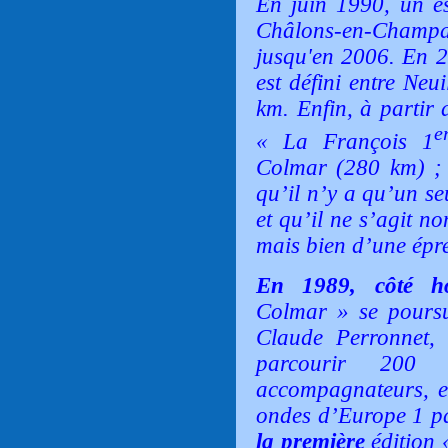
En juin 1990, un es
Châlons-en-Champa
jusqu'en 2006. En 2
est défini entre Ne
km. Enfin, à partir 
e
« La François 1
Colmar (280 km) ; a
qu’il n’y a qu’un s
et qu’il ne s’agit n
mais bien d’une épr
E
n 1989, côté 
Colmar » se pours
Claude Perronnet, m
parcourir 200
accompagnateurs, et
ondes d’Europe 1 p
la
première
édition 