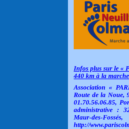
Infos plus sur le «
440 km à la marche
Association « PA
Route de la Noue,
01.70.56.06.85, Por
administrative : 
Maur-des-Fossés
http://www.pariscol