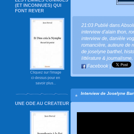
(ET INCONNUES) QUI
FONT REVER
21:03 Publié dans
Absol
interview d'alain thon
,
ro
interview de
,
danièle vog
romancière
,
auteure de 
de joselyne barthel
,
hist
littérature & journalisme
,
Facebook
|
Cliquez sur l'image
ci-dessus pour en
savoir plus...
Interview de Joselyne Bart
UNE ODE AU CREATEUR