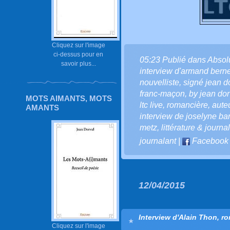
Cliquez sur l'image
ci-dessus pour en
05:23 Publié dans
Absol
savoir plus...
interview d'armand berne
nouvelliste
,
signé jean d
franc-maçon
,
by jean dor
MOTS AIMANTS, MOTS
ltc live
,
romancière
,
aute
AMANTS
interview de joselyne bar
metz
,
littérature & journ
journalant
|
Facebook
12/04/2015
Interview d'Alain Thon, r
Cliquez sur l'image