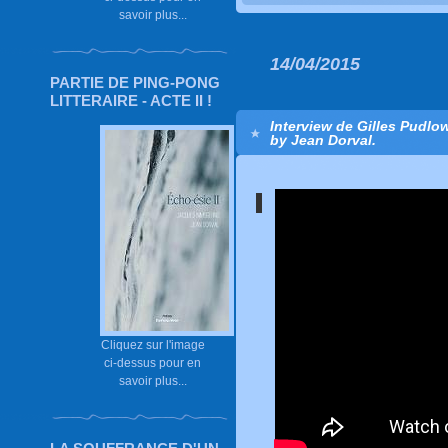
savoir plus...
14/04/2015
PARTIE DE PING-PONG
LITTERAIRE - ACTE II !
Interview de Gilles Pudlo
by Jean Dorval.
Cliquez sur l'image
ci-dessus pour en
savoir plus...