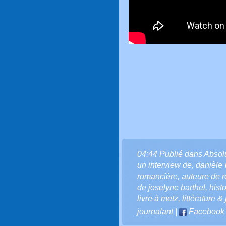
04:44 Publié dans
Absol
un interview de
,
danièle 
romancière
,
auteure de 
de joselyne barthel
,
hist
livre à metz
,
littérature 
journalant
|
Facebook