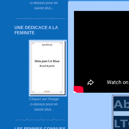
ci-dessus pour en
savoir plus...
UNE DEDICACE A LA
FEMINITE
Cliquez sur l'image
ci-dessus pour en
savoir plus...
LES FEMMES CONNUES