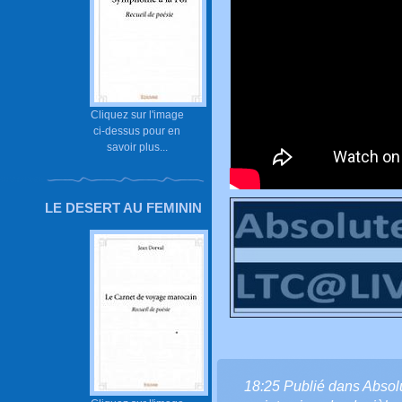
Cliquez sur l'image
ci-dessus pour en
savoir plus...
LE DESERT AU FEMININ
18:25 Publié dans
Absol