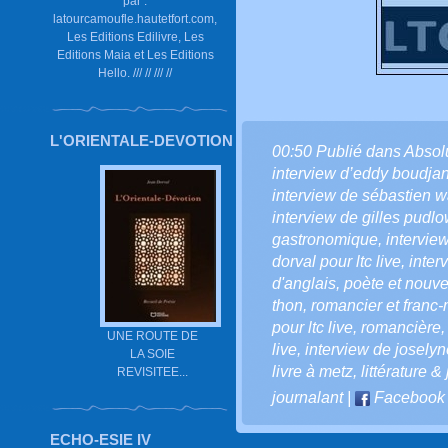
par :
latourcamoufle.hautetfort.com,
Les Editions Edilivre, Les
Editions Maia et Les Editions
Hello. /// // /// //
L'ORIENTALE-DEVOTION
00:50 Publié dans
Absol
interview d’eddy boudja
interview de sébastien 
interview de gilles pudlo
gastronomique
,
intervie
dorval pour ltc live
,
inter
d'anglais
,
poète et nouvel
thon
,
romancier et franc
pour ltc live
,
romancière
UNE ROUTE DE
live
,
interview de joselyn
LA SOIE
livre à metz
,
littérature 
REVISITEE...
journalant
|
Facebook
ECHO-ESIE IV