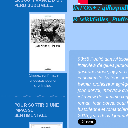
LA SOUFFRANCE D'UN
PERD SUBLIMEE...
iNFOS+ :
gillespud
&
wiki/Gilles_Pudl
03:58 Publié dans
Absol
interview de gilles pudlo
gastronomique
,
by jean 
Cliquez sur l'image
caricaturiste
,
by jean dorv
ci-dessus pour en
berner
,
professeur agrég
savoir plus...
jean dorval
,
interview d'a
interview de
,
danièle vog
roman
,
jean dorval pour l
POUR SORTIR D'UNE
historienne et romancièr
IMPASSE
SENTIMENTALE
2015
,
jean dorval journa