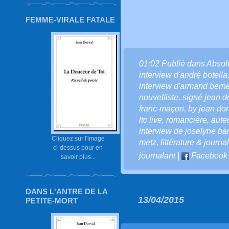
FEMME-VIRALE FATALE
01:02 Publié dans
Absol
interview d'andré botella
interview d'armand berne
nouvelliste
,
signé jean d
franc-maçon
,
by jean dor
ltc live
,
romancière
,
aute
interview de joselyne bar
Cliquez sur l'image
metz
,
littérature & journ
ci-dessus pour en
journalant
|
Facebook
savoir plus...
DANS L'ANTRE DE LA
13/04/2015
PETITE-MORT