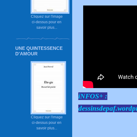
Cliquez sur l'image
ci-dessus pour en
savoir plus...
UNE QUINTESSENCE
D'AMOUR
iNFOS+ :
dessinsdepaf.wordp
Cliquez sur l'image
ci-dessus pour en
savoir plus...