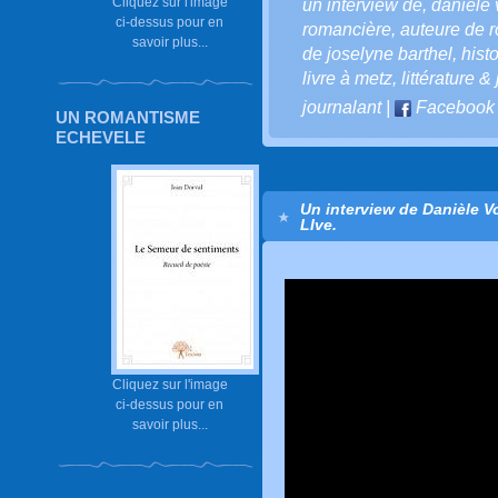
Cliquez sur l'image
un interview de
,
danièle 
ci-dessus pour en
romancière
,
auteure de 
savoir plus...
de joselyne barthel
,
hist
livre à metz
,
littérature 
journalant
|
Facebook
UN ROMANTISME
ECHEVELE
Un interview de Danièle V
LIve.
Cliquez sur l'image
ci-dessus pour en
savoir plus...