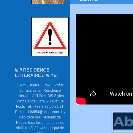
/// // RESIDENCE
LITTERAIRE // /// // ///
/// // /// // Jean DORVAL, Poète
Lorrain, est en Résidence
Littéraire, à l’Hôtel IBIS Styles
Metz Centre Gare, 23 avenue
Foch. Tél. : +33.3.87.66.81.11.
E-mail : H6854@accor.com. Il y
dédicace ses Recueils de
Poésie tous les dimanches de
9h00 à 12h30. /// / Il est publié