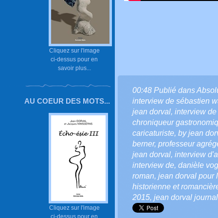
Cliquez sur l'image
ci-dessus pour en
savoir plus...
00:48 Publié dans
Absol
interview de sébastien 
AU COEUR DES MOTS...
jean dorval
,
interview de
chroniqueur gastronomi
caricaturiste
,
by jean dorv
berner
,
professeur agrég
jean dorval
,
interview d'a
interview de
,
danièle vog
roman
,
jean dorval pour l
historienne et romancièr
2015
,
jean dorval journa
Cliquez sur l'image
ci-dessus pour en