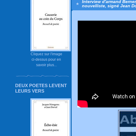
Interview d'armand Berner
nouvelliste, signé Jean Do
Cliquez sur l'image
ci-dessus pour en
savoir plus...
DEUX POETES LEVENT
LEURS VERS