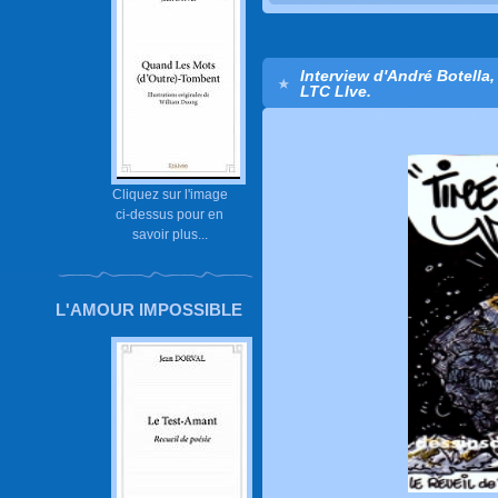
Interview d'André Botella,
LTC LIve.
Cliquez sur l'image
ci-dessus pour en
savoir plus...
L'AMOUR IMPOSSIBLE