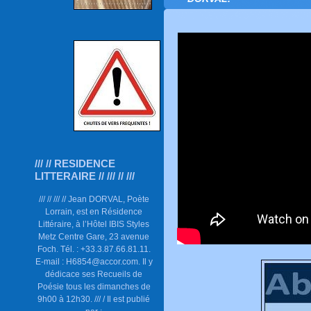
/// // RESIDENCE
LITTERAIRE // /// // ///
/// // /// // Jean DORVAL, Poète
Lorrain, est en Résidence
Littéraire, à l’Hôtel IBIS Styles
Metz Centre Gare, 23 avenue
Foch. Tél. : +33.3.87.66.81.11.
E-mail : H6854@accor.com. Il y
dédicace ses Recueils de
Poésie tous les dimanches de
9h00 à 12h30. /// / Il est publié