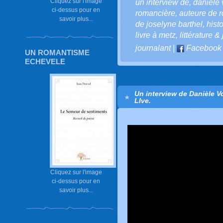
Cliquez sur l'image
un interview de
,
danièle 
ci-dessus pour en
romancière
,
auteure de 
savoir plus...
de joselyne barthel
,
hist
livre à metz
,
littérature 
journalant
|
Facebook
UN ROMANTISME
ECHEVELE
Un interview de Danièle V
LIve.
Cliquez sur l'image
ci-dessus pour en
savoir plus...