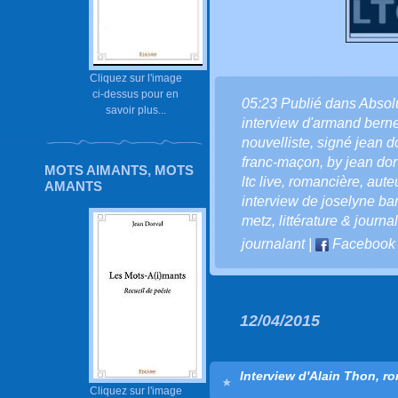
Cliquez sur l'image
ci-dessus pour en
05:23 Publié dans
Absol
savoir plus...
interview d'armand berne
nouvelliste
,
signé jean d
franc-maçon
,
by jean dor
MOTS AIMANTS, MOTS
ltc live
,
romancière
,
aute
AMANTS
interview de joselyne bar
metz
,
littérature & journ
journalant
|
Facebook
12/04/2015
Interview d'Alain Thon, r
Cliquez sur l'image