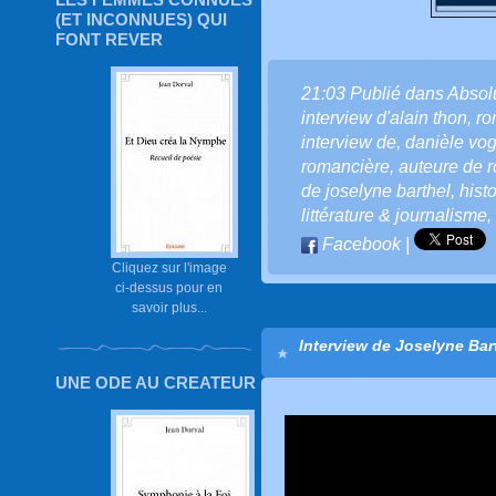
(ET INCONNUES) QUI
FONT REVER
21:03 Publié dans
Absol
interview d'alain thon
,
ro
interview de
,
danièle vog
romancière
,
auteure de 
de joselyne barthel
,
hist
littérature & journalisme
,
Facebook
|
Cliquez sur l'image
ci-dessus pour en
savoir plus...
Interview de Joselyne Bart
UNE ODE AU CREATEUR