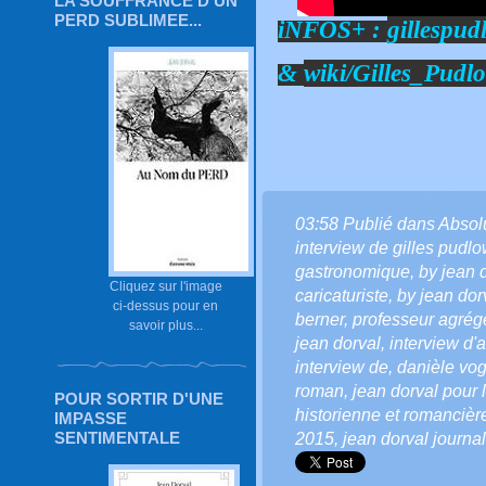
LA SOUFFRANCE D'UN
PERD SUBLIMEE...
iNFOS+ :
gillespud
&
wiki/Gilles_Pudl
03:58 Publié dans
Absol
interview de gilles pudlo
gastronomique
,
by jean 
Cliquez sur l'image
caricaturiste
,
by jean dorv
ci-dessus pour en
berner
,
professeur agrég
savoir plus...
jean dorval
,
interview d'a
interview de
,
danièle vog
roman
,
jean dorval pour l
POUR SORTIR D'UNE
historienne et romancièr
IMPASSE
SENTIMENTALE
2015
,
jean dorval journa