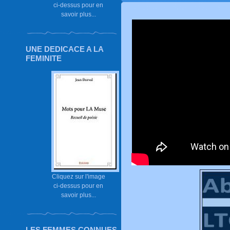
ci-dessus pour en
savoir plus...
UNE DEDICACE A LA
FEMINITE
Cliquez sur l'image
ci-dessus pour en
savoir plus...
LES FEMMES CONNUES