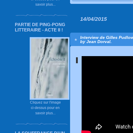
savoir plus...
14/04/2015
PARTIE DE PING-PONG
LITTERAIRE - ACTE II !
Interview de Gilles Pudlo
by Jean Dorval.
Cliquez sur l'image
ci-dessus pour en
savoir plus...