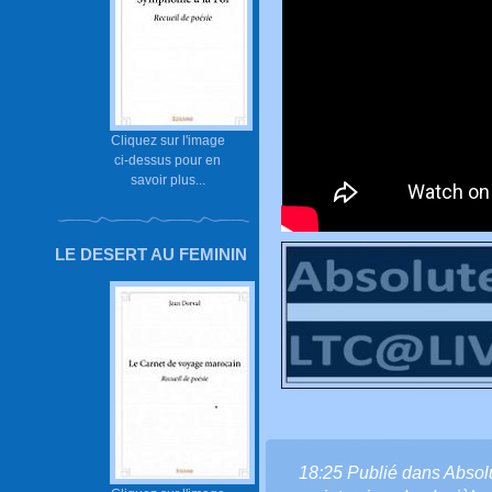
Cliquez sur l'image
ci-dessus pour en
savoir plus...
LE DESERT AU FEMININ
18:25 Publié dans
Absol