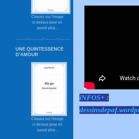
Cliquez sur l'image
ci-dessus pour en
savoir plus...
UNE QUINTESSENCE
D'AMOUR
iNFOS+ :
dessinsdepaf.wordp
Cliquez sur l'image
ci-dessus pour en
savoir plus...