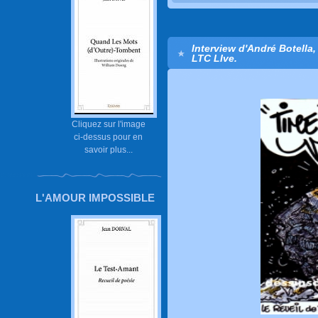
Interview d'André Botella,
LTC LIve.
Cliquez sur l'image
ci-dessus pour en
savoir plus...
L'AMOUR IMPOSSIBLE