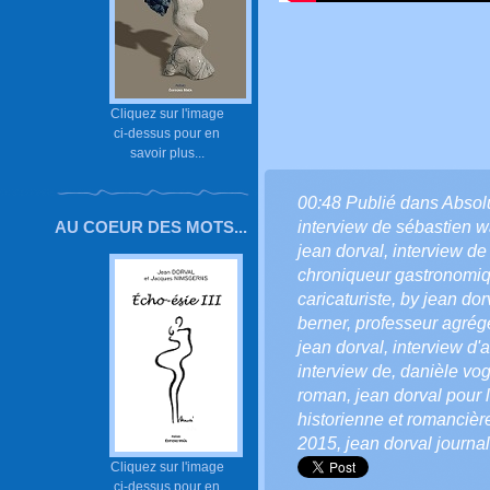
Cliquez sur l'image
ci-dessus pour en
savoir plus...
00:48 Publié dans
Absol
interview de sébastien 
AU COEUR DES MOTS...
jean dorval
,
interview de
chroniqueur gastronomi
caricaturiste
,
by jean dorv
berner
,
professeur agrég
jean dorval
,
interview d'a
interview de
,
danièle vog
roman
,
jean dorval pour l
historienne et romancièr
2015
,
jean dorval journa
Cliquez sur l'image
ci-dessus pour en