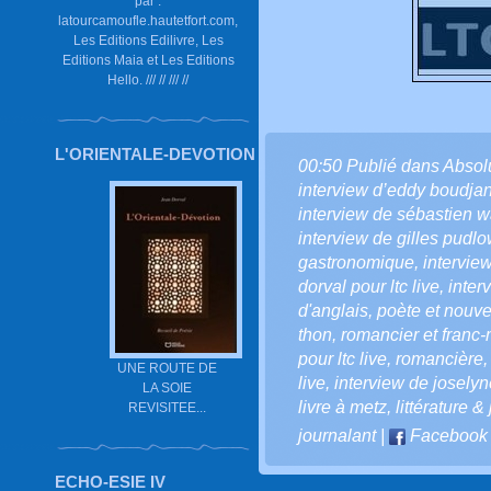
par :
latourcamoufle.hautetfort.com,
Les Editions Edilivre, Les
Editions Maia et Les Editions
Hello. /// // /// //
L'ORIENTALE-DEVOTION
00:50 Publié dans
Absol
interview d’eddy boudja
interview de sébastien 
interview de gilles pudlo
gastronomique
,
intervie
dorval pour ltc live
,
inter
d'anglais
,
poète et nouvel
thon
,
romancier et franc
pour ltc live
,
romancière
UNE ROUTE DE
live
,
interview de joselyn
LA SOIE
livre à metz
,
littérature 
REVISITEE...
journalant
|
Facebook
ECHO-ESIE IV