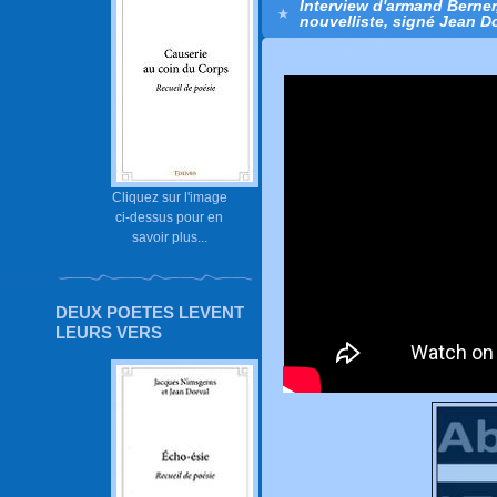
Interview d'armand Berner
nouvelliste, signé Jean Do
Cliquez sur l'image
ci-dessus pour en
savoir plus...
DEUX POETES LEVENT
LEURS VERS