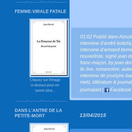
FEMME-VIRALE FATALE
01:02 Publié dans
Absol
interview d'andré botella
interview d'armand berne
nouvelliste
,
signé jean d
franc-maçon
,
by jean dor
ltc live
,
romancière
,
aute
interview de joselyne bar
Cliquez sur l'image
metz
,
littérature & journ
ci-dessus pour en
journalant
|
Facebook
savoir plus...
DANS L'ANTRE DE LA
13/04/2015
PETITE-MORT