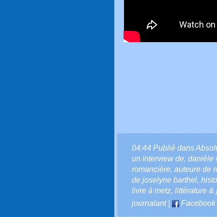
04:44 Publié dans
Absol
un interview de
,
danièle 
romancière
,
auteure de 
de joselyne barthel
,
hist
livre à metz
,
littérature 
journalant
|
Facebook