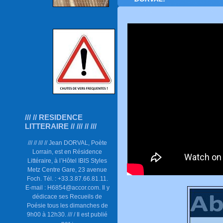
/// // RESIDENCE
LITTERAIRE // /// // ///
/// // /// // Jean DORVAL, Poète
Lorrain, est en Résidence
Littéraire, à l’Hôtel IBIS Styles
Metz Centre Gare, 23 avenue
Foch. Tél. : +33.3.87.66.81.11.
E-mail : H6854@accor.com. Il y
dédicace ses Recueils de
Poésie tous les dimanches de
9h00 à 12h30. /// / Il est publié