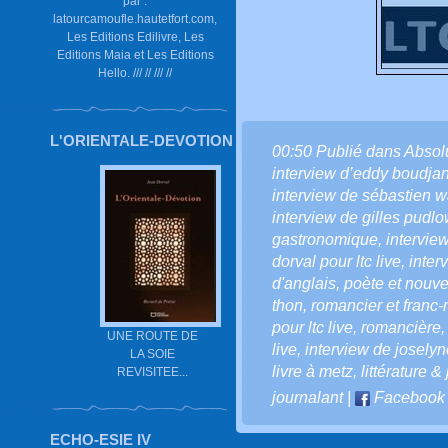
par :
latourcamoufle.hautetfort.com,
Les Editions Edilivre, Les
Editions Maia et Les Editions
Hello. /// // /// //
L'ORIENTALE-DEVOTION
00:50 Publié dans
Absol
interview d’eddy boudja
interview de sébastien 
interview de gilles pudlo
gastronomique
,
intervie
dorval pour ltc live
,
inter
d'anglais
,
poète et nouvel
thon
,
romancier et franc
pour ltc live
,
romancière
UNE ROUTE DE
live
,
interview de joselyn
LA SOIE
livre à metz
,
littérature 
REVISITEE...
journalant
|
Facebook
ECHO-ESIE IV