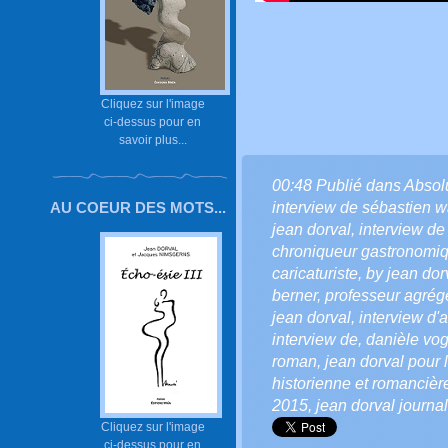
Cliquez sur l'image
ci-dessus pour en
savoir plus...
00:48 Publié dans
Absol
interview de sébastien 
AU COEUR DES MOTS...
jean dorval
,
interview de
chroniqueur gastronomi
caricaturiste
,
by jean dorv
berner
,
professeur agrég
jean dorval
,
interview d'a
interview de
,
danièle vog
roman
,
jean dorval pour l
historienne et romancièr
2015
,
jean dorval journa
Cliquez sur l'image
ci-dessus pour en