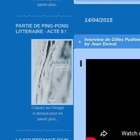
savoir plus...
14/04/2015
PARTIE DE PING-PONG
LITTERAIRE - ACTE II !
Interview de Gilles Pudlo
by Jean Dorval.
Cliquez sur l'image
ci-dessus pour en
savoir plus...