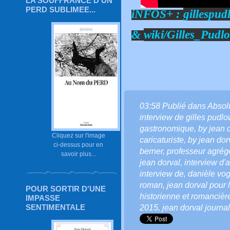
LA SOUFFRANCE D'UN
PERD SUBLIMEE...
iNFOS+ :
gillespud
&
wiki/Gilles_Pudl
03:58 Publié dans
Absol
interview de gilles pudlo
gastronomique
,
by jean 
Cliquez sur l'image
caricaturiste
,
by jean dorv
ci-dessus pour en
berner
,
professeur agrég
savoir plus...
jean dorval
,
interview d'a
interview de
,
danièle vog
roman
,
jean dorval pour l
POUR SORTIR D'UNE
historienne et romancièr
IMPASSE
SENTIMENTALE
2015
,
jean dorval journa