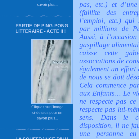
pas, etc.) et d’une
savoir plus...
(faillite des entr
l’emploi, etc.) qui 
PARTIE DE PING-PONG
par millions de P
LITTERAIRE - ACTE II !
Aussi, à l’occasion
gaspillage alimentair
caisse cette gabe
associations de cons
également un effort 
de nous se doit déso
Cela commence par 
aux Enfants… Le vie
ne respecte pas ce 
Cliquez sur l'image
respecte pas lui-mê
ci-dessus pour en
sens.
Dans le ca
savoir plus...
disposition, il ne f
une personne en d