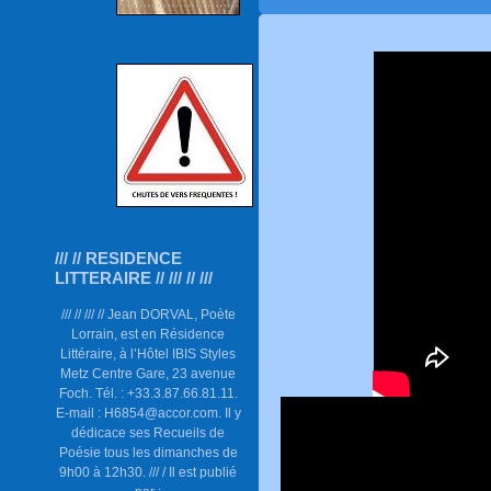
/// // RESIDENCE
LITTERAIRE // /// // ///
/// // /// // Jean DORVAL, Poète
Lorrain, est en Résidence
Littéraire, à l’Hôtel IBIS Styles
Metz Centre Gare, 23 avenue
Foch. Tél. : +33.3.87.66.81.11.
E-mail : H6854@accor.com. Il y
dédicace ses Recueils de
Poésie tous les dimanches de
9h00 à 12h30. /// / Il est publié