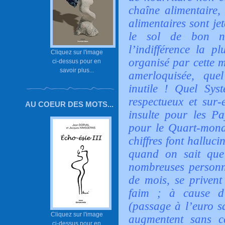
chaîne alimentaire,
alimentaires sont j
le sol de bon n
l’indifférence la p
Cliquez sur l'image
organisé par cette 
ci-dessus pour en
savoir plus...
amerloquisée, quel
inutile ! Quel Sys
respectueux et sur-
AU COEUR DES MOTS...
insulte pour les P
pour le Quart-mond
chiffres font halluc
quand on sait que
nombreuses personne
de mois, se privent
faim ; à cause d’
(passage à l’euro s
Cliquez sur l'image
augmentent sans ce
ci-dessus pour en