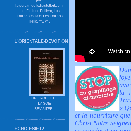
par :
latourcamoufle.hautetfort.com,
Les Editions Edilivre, Les
Editions Maia et Les Editions
Hello. /// // /// //
L'ORIENTALE-DEVOTION
Dan
foye
avan
la 
UNE ROUTE DE
Tra
LA SOIE
« Qu
REVISITEE...
et la nourriture qu
Christ Notre Seigneur
ECHO-ESIE IV
se concluait en ren