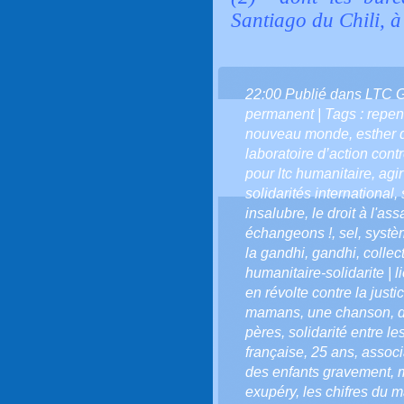
Santiago du Chili, 
22:00 Publié dans
LTC 
permanent
| Tags :
repen
nouveau monde
,
esther 
laboratoire d’action cont
pour ltc humanitaire
,
agir
solidarités international
,
insalubre
,
le droit à l'as
échangeons !
,
sel
,
systè
la gandhi
,
gandhi
,
collec
humanitaire-solidarite | 
en révolte contre la justi
mamans
,
une chanson
,
pères
,
solidarité entre l
française
,
25 ans
,
associ
des enfants gravement
,
exupéry
,
les chifres du 