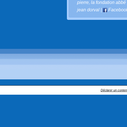
pierre
,
la fondation abbé 
jean dorval
|
Faceboo
Déclarer un contenu 