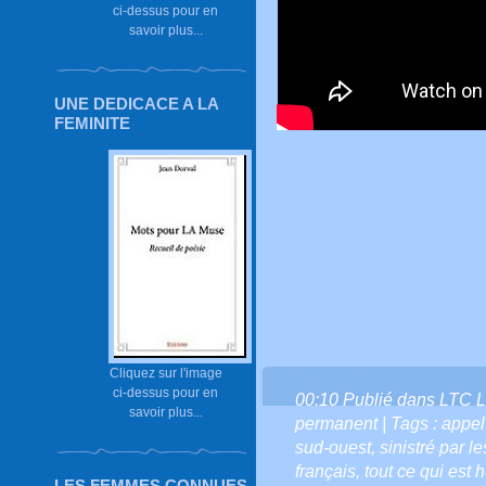
ci-dessus pour en
savoir plus...
UNE DEDICACE A LA
FEMINITE
Cliquez sur l'image
ci-dessus pour en
00:10 Publié dans
LTC L
savoir plus...
permanent
| Tags :
appel 
sud-ouest
,
sinistré par l
français
,
tout ce qui est 
LES FEMMES CONNUES