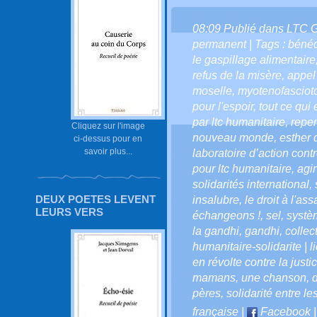
08:09 Publié dans
LTC 
permanent
| Tags :
bénéd
le gaspillage alimentaire
refus de la misère
,
appel
moselle
,
myotenofasciot
pour l'espoir
,
tout ce qui
par ltc humanitaire
,
repen
Cliquez sur l'image
nouveau monde
,
esther 
ci-dessus pour en
savoir plus...
laboratoire d’action cont
pour ltc humanitaire
,
agir
solidarités international
,
DEUX POETES LEVENT
insalubre
,
le droit à l'as
LEURS VERS
échangeons !
,
sel
,
systè
la gandhi
,
gandhi
,
collec
humanitaire-solidarite | 
en révolte contre la justi
mamans
,
une chanson
,
pères
,
solidarité entre l
française
|
Facebook