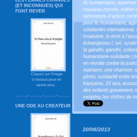
ltc humanitaire
,
repenser
(ET INCONNUES) QUI
nouveau monde
,
esther 
FONT REVER
laboratoire d’action cont
pour ltc humanitaire
,
agir
solidarités international
,
insalubre
,
le droit à l'as
échangeons !
,
sel
,
systè
la gandhi
,
gandhi
,
collec
humanitaire-solidarite | 
en révolte contre la justi
mamans
,
une chanson
,
Cliquez sur l'image
pères
,
solidarité entre l
ci-dessus pour en
française
,
25 ans
,
associ
savoir plus...
des enfants gravement
,
exupéry
,
les chifres du 
UNE ODE AU CREATEUR
20/06/2013