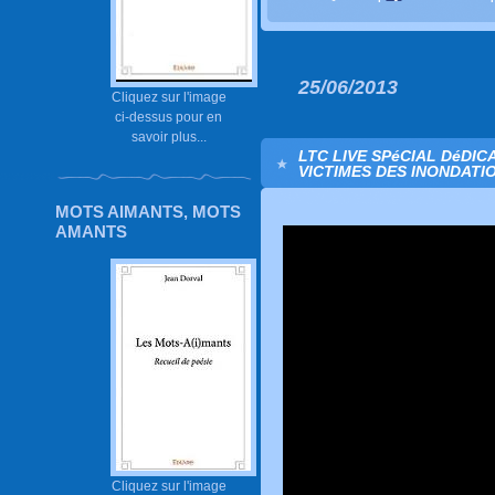
25/06/2013
Cliquez sur l'image
ci-dessus pour en
savoir plus...
LTC LIVE SPéCIAL DéDI
VICTIMES DES INONDATI
MOTS AIMANTS, MOTS
AMANTS
Cliquez sur l'image