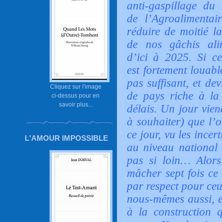
anti-gaspillage du 
de l’Agroalimentai
réduire de moitié la
de nos gâchis alim
d’ici à 2025. Si cet
est fortement louable
pas suffisant, et dev
Cliquez sur l'image
de pays riche à la 
ci-dessus pour en
savoir plus...
délais. Un jour vien
à souhaiter) que l’
ce jour, vu les incer
L'AMOUR IMPOSSIBLE
au niveau national q
pas si loin…
Alors 
mâcher sept fois ce
par respect pour ceu
nous-mêmes aussi, et
à la construction q