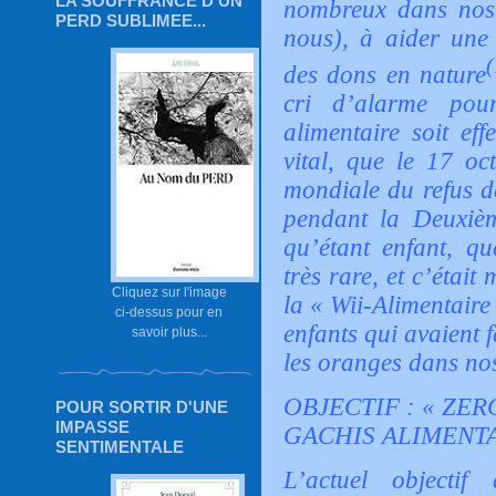
LA SOUFFRANCE D'UN
nombreux dans nos 
PERD SUBLIMEE...
nous), à aider une 
(
des dons en nature
cri d’alarme pou
alimentaire soit eff
vital, que le 17 oc
mondiale du refus d
pendant la Deuxiè
qu’étant enfant, qu
très rare, et c’étai
Cliquez sur l'image
la « Wii-Alimentaire 
ci-dessus pour en
enfants qui avaient 
savoir plus...
les oranges dans no
OBJECTIF : « ZER
POUR SORTIR D'UNE
IMPASSE
GACHIS ALIMENTA
SENTIMENTALE
L’actuel objectif