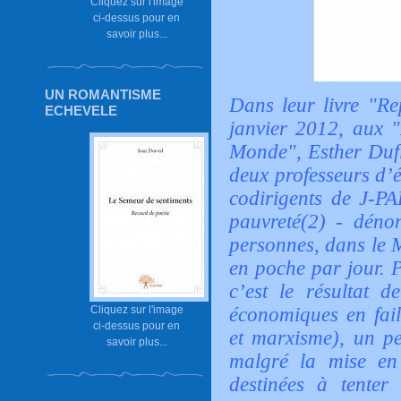
Cliquez sur l'image
ci-dessus pour en
savoir plus...
UN ROMANTISME
Dans leur livre "Re
ECHEVELE
janvier 2012, aux 
Monde", Esther Duflo
deux professeurs d’
codirigents de J-PA
pauvreté(2) - déno
personnes, dans le 
en poche par jour. P
c’est le résultat 
économiques en fail
Cliquez sur l'image
ci-dessus pour en
et marxisme), un pe
savoir plus...
malgré la mise en 
destinées à tenter