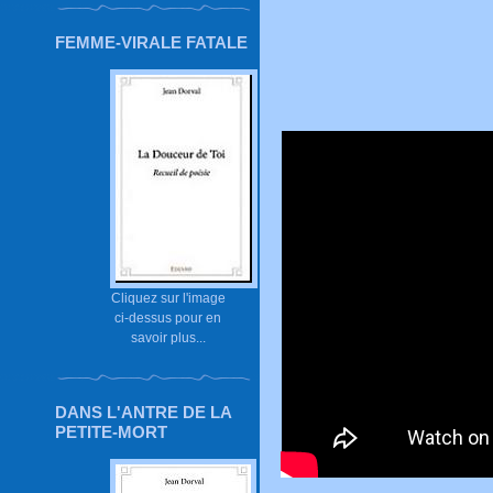
FEMME-VIRALE FATALE
Cliquez sur l'image
ci-dessus pour en
savoir plus...
DANS L'ANTRE DE LA
PETITE-MORT