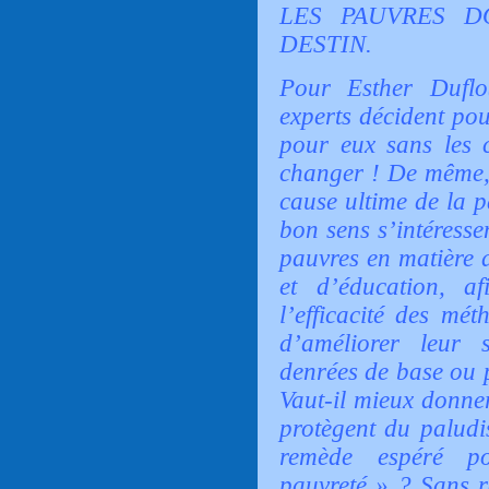
LES PAUVRES D
DESTIN.
Pour Esther Duflo(
experts décident pou
pour eux sans les co
changer ! De même, 
cause ultime de la 
bon sens s’intéresse
pauvres en matière 
et d’éducation, af
l’efficacité des mét
d’améliorer leur s
denrées de base ou p
Vaut-il mieux donne
protègent du paludi
remède espéré p
pauvreté » ? Sans ré