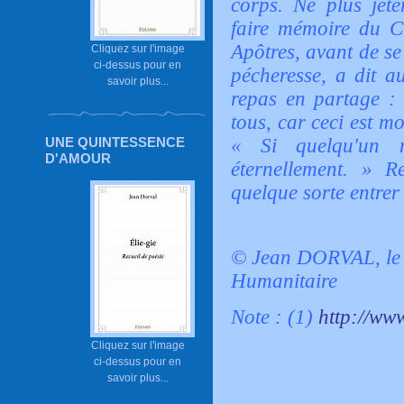
corps. Ne plus jete
faire mémoire du Ch
Apôtres, avant de se
Cliquez sur l'image
ci-dessus pour en
pécheresse, a dit a
savoir plus...
repas en partage :
tous, car ceci est m
« Si quelqu'un 
UNE QUINTESSENCE
D'AMOUR
éternellement. » Re
quelque sorte entrer 
© Jean DORVAL, le
Humanitaire
Note : (1)
http://ww
Cliquez sur l'image
ci-dessus pour en
savoir plus...