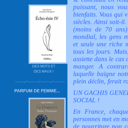
puissant, nous vo
bienfaits. Vous qui v
siècles. Ainsi soit-il
(moins de 70 ans),
mondial, les gens m
et seule une riche 
tous les jours. Mai
assiette dans le cas
manger. A contrari
DES MOTS ET
DES MAUX !
laquelle baigne not
plein déclin, ferait 
PARFUM DE FEMME...
UN GACHIS GENER
SOCIAL !
En France, chaque
personnes met en m
de nourriture non c