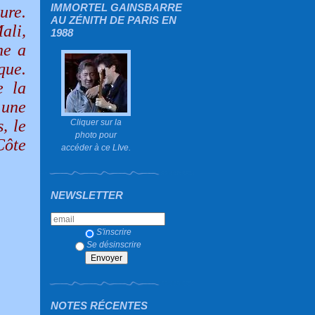
IMMORTEL GAINSBARRE
ure.
AU ZÉNITH DE PARIS EN
ali,
1988
ne a
que.
e la
 une
, le
Cliquer sur la
photo pour
Côte
accéder à ce LIve.
NEWSLETTER
S'inscrire
Se désinscrire
NOTES RÉCENTES