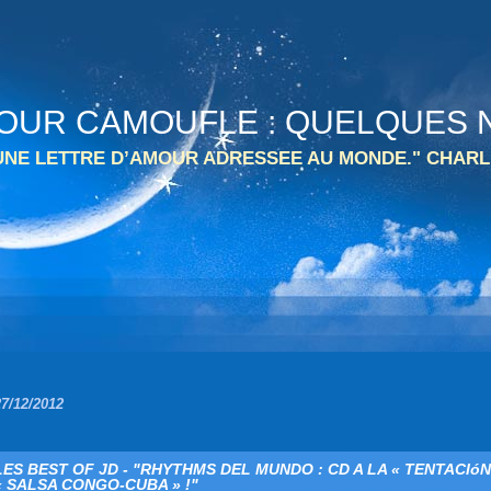
 TOUR CAMOUFLE : QUELQUES N
 UNE LETTRE D’AMOUR ADRESSEE AU MONDE." CHARL
27/12/2012
LES BEST OF JD - "RHYTHMS DEL MUNDO : CD A LA « TENTACIóN
« SALSA CONGO-CUBA » !"