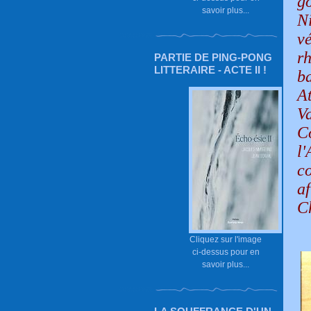
go
savoir plus...
N
v
r
PARTIE DE PING-PONG
LITTERAIRE - ACTE II !
ba
A
V
C
l
c
af
C
Cliquez sur l'image
ci-dessus pour en
savoir plus...