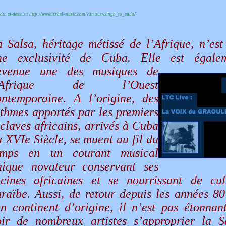
oto ci-dessus :
http://www.israel-music.com/various/congo_to_cuba
/
a Salsa, héritage métissé de l’Afrique, n’est
ne exclusivité de Cuba. Elle est égale
evenue une des musiques de
’Afrique de l’Ouest
ontemporaine. A l’origine, des
ythmes apportés par les premiers
claves africains, arrivés à Cuba
 XVIe Siècle, se muent au fil du
emps en un courant musical
nique novateur conservant ses
acines africaines et se nourrissant de cul
araïbe. Aussi, de retour depuis les années 80
on continent d’origine, il n’est pas étonnan
oir de nombreux artistes s’approprier la S