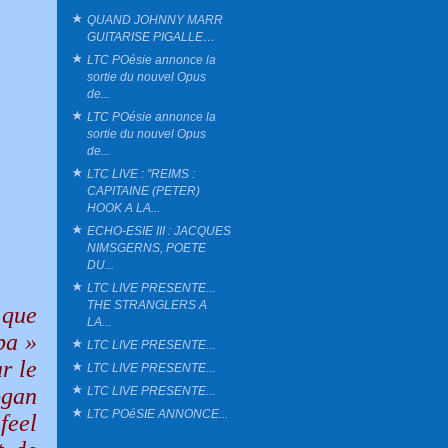
QUAND JOHNNY MARR
GUITARISE PIGALLE…
LTC POésie annonce la
sortie du nouvel Opus
de...
LTC POésie annonce la
sortie du nouvel Opus
de...
LTC LIVE : "REIMS :
CAPITAINE (PETER)
HOOK A LA...
ECHO-ESIE III : JACQUES
NIMSGERNS, POETE
DU...
LTC LIVE PRESENTE...
THE STRANGLERS A
 que
LA...
ba »
LTC LIVE PRESENTE...
r le
LTC LIVE PRESENTE...
ogan
LTC LIVE PRESENTE...
LTC POéSIE ANNONCE...
feel