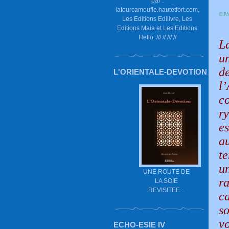
par :
latourcamoufle.hautetfort.com,
© Ph
Les Editions Edilivre, Les
Editions Maia et Les Editions
Hello. /// // /// //
L
u
d
L'ORIENTALE-DEVOTION
l
c
r
es
au
t
u
UNE ROUTE DE
r
LA SOIE
REVISITEE...
c
s
v
ECHO-ESIE IV