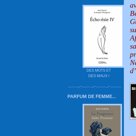
a
B
G
su
A
s
pr
N
d’
DES MOTS ET
DES MAUX !
PARFUM DE FEMME...