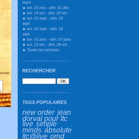
mars
lun. 25 nov. - dim. 01 déc.
lun. 14 oct. - dim. 20 oct.
lun. 23 sept. - dim. 29
sept.
lun. 16 sept. - dim. 22
sept.
lun. 01 janv. - dim. 07 janv.
lun. 23 oct. - dim. 29 oct.
Toutes les archives
RECHERCHER
TAGS POPULAIRES
new order
jean
dorval pour ltc
live
simple
minds
absolute
ltc@live
omd