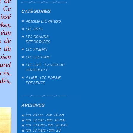
t de
. Ce
CATÉGORIES
issé
Absolute LTC@Radio
ker,
LTC ARTS
céan
LTC GRANDS
s de
REPORTAGES
e du
LTC KINEMA
bien
LTC LECTURE
urel
LTC LIVE : "LA VOIX DU
GRAOULLY !"
cés,
A LIRE - LTC POESIE
dés,
PRESENTE
ARCHIVES
lun. 20 oct. - dim. 26 oct.
lun. 12 mai - dim. 18 mai
lun. 14 avril - dim. 20 avril
lun. 17 mars - dim. 23