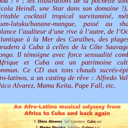
od ! » ; les illustrations de la pochette son
icola Heindl, une Star dans son domaine !)
éritable cocktail tropical survitaminé, mét
hum-lutuku/banane-mangue, passé au sha
lance l’auditeur d’une rive à l’autre, de l’O
tlantique à la Mer des Caraïbes, des plage
aradero à Cuba à celles de la Côte Sauvag
ongo. Il témoigne avec force sensualité com
'Afrique et Cuba ont un patrimoine cult
ommun. Ce CD aux tons chauds sucrés-épi
ro-latinos, a un casting de rêve : Alfredo Val
hico Alvarez, Mama Keita, Pape Fall, etc.