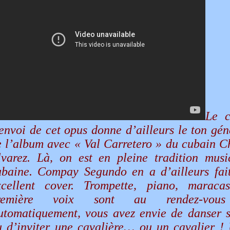
Le 
envoi de cet opus donne d’ailleurs le ton gén
e l’album avec « Val Carretero » du cubain C
lvarez. Là, on est en pleine tradition musi
ubaine. Compay Segundo en a d’ailleurs fai
xcellent cover. Trompette, piano, maraca
remière voix sont au rendez-vou
utomatiquement, vous avez envie de danser s
u d’inviter une cavalière… ou un cavalier !