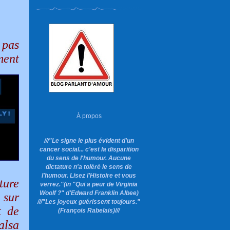
 pas
ment
À propos
///"Le signe le plus évident d'un
cancer social... c'est la disparition
du sens de l'humour. Aucune
dictature n'a toléré le sens de
l'humour. Lisez l'Histoire et vous
ture
verrez."
(in "Qui a peur de Virginia
Woolf ?"
d'Edward Franklin Albee)
 sur
///"Les joyeux guérissent toujours."
t de
(François Rabelais)///
alsa