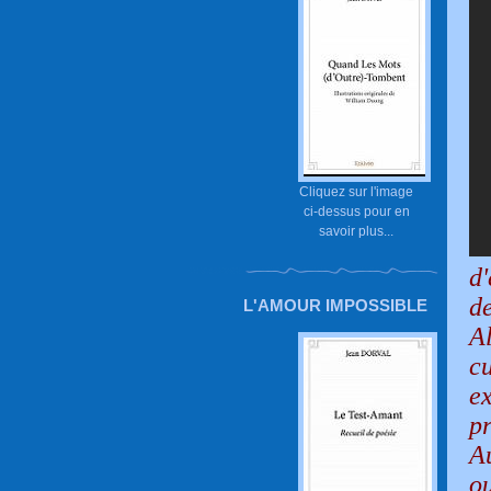
Cliquez sur l'image
ci-dessus pour en
savoir plus...
d'
d
L'AMOUR IMPOSSIBLE
A
c
e
p
A
o