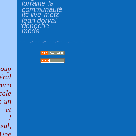
lorraine
la
communauté
ltc live
metz
jean dorval
depeche
mode
coup
éral
hico
cale
t un
s et
s !
eul,
 Une