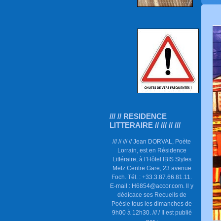
/// // RESIDENCE
LITTERAIRE // /// // ///
/// // /// // Jean DORVAL, Poète
Lorrain, est en Résidence
Littéraire, à l’Hôtel IBIS Styles
Metz Centre Gare, 23 avenue
Foch. Tél. : +33.3.87.66.81.11.
E-mail : H6854@accor.com. Il y
dédicace ses Recueils de
Poésie tous les dimanches de
9h00 à 12h30. /// / Il est publié