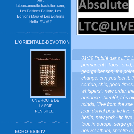
par :
latourcamoufle.hautetfort.com,
Les Editions Edilivre, Les
Editions Maia et Les Editions
Hello. /// // /// //
L'ORIENTALE-DEVOTION
01:39 Publié dans
LTC L
permanent
| Tags :
omd
,
george benson
,
the point
change
,
can you feel it
,
t
corrida
,
chic
,
good times
whispers"
,
new order
,
the
annonce : bientôt
,
très bi
UNE ROUTE DE
minds
,
"live from the ss
LA SOIE
jean dorval pour ltc live
,
REVISITEE...
berlin
,
new york - ltc live 
tour
,
in europe
,
serge ga
nouvel album
,
spectre i
ECHO-ESIE IV