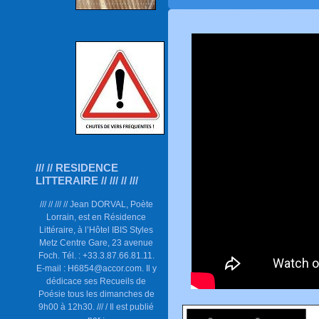
/// // RESIDENCE
LITTERAIRE // /// // ///
/// // /// // Jean DORVAL, Poète
Lorrain, est en Résidence
Littéraire, à l’Hôtel IBIS Styles
Metz Centre Gare, 23 avenue
Foch. Tél. : +33.3.87.66.81.11.
E-mail : H6854@accor.com. Il y
dédicace ses Recueils de
Poésie tous les dimanches de
9h00 à 12h30. /// / Il est publié