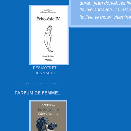
duran
,
jean dorval
,
les li
ltc live annonce : la 10è
ltc live
,
le mouv' vitaminé
DES MOTS ET
DES MAUX !
PARFUM DE FEMME...