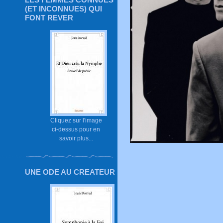
(ET INCONNUES) QUI
FONT REVER
Cliquez sur l'image
ci-dessus pour en
savoir plus...
UNE ODE AU CREATEUR