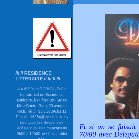
/// // RESIDENCE
LITTERAIRE // /// // ///
/// // /// // Jean DORVAL, Poète
Lorrain, est en Résidence
Littéraire, à l’Hôtel IBIS Styles
Metz Centre Gare, 23 avenue
Foch. Tél. : +33.3.87.66.81.11.
E-mail : H6854@accor.com. Il y
dédicace ses Recueils de
Et si on se faisait
Poésie tous les dimanches de
70/80 avec Delegati
9h00 à 12h30. /// / Il est publié