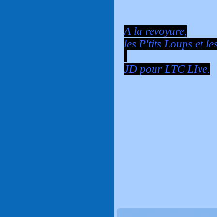
A la revoyure,
les P'tits Loups et le
JD pour LTC LIve.