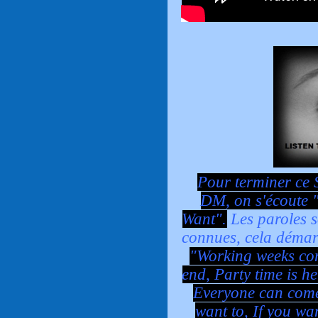
Pour terminer ce 
DM, on s'écoute "
Want".
Les paroles s
connues, cela démarr
"Working weeks com
end, Party time is h
Everyone can come 
want to,
If you wan