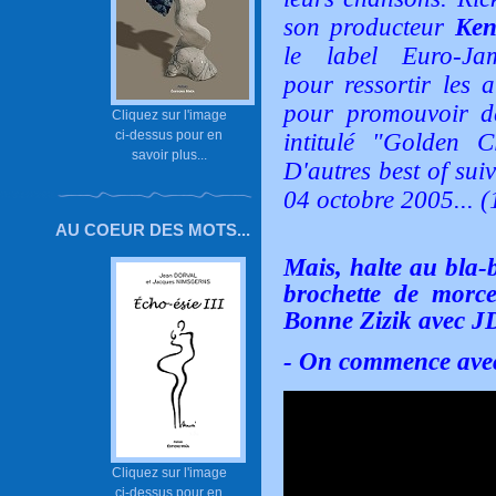
son producteur
Ken
le label
Euro-Ja
pour ressortir les 
pour promouvoir de
Cliquez sur l'image
ci-dessus pour en
intitulé "
Golden Cl
savoir plus...
D'autres best of sui
04 octobre 2005... (
AU COEUR DES MOTS...
Mais, halte au bla-
brochette de morc
Bonne Zizik avec J
- On commence avec
Cliquez sur l'image
ci-dessus pour en