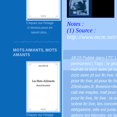
Notes :
Cliquez sur l'image
ci-dessus pour en
(1)
Source :
savoir plus...
http://www.mcm.net/
MOTS AIMANTS, MOTS
AMANTS
18:15 Publié dans
LTC L
permanent
| Tags :
le gr
nuit de la zizic avec jd sur
zizic avec jd sur ltc live
,
pour ltc live
,
jd pour ltc
20minutes.fr
,
florence+t
call me maybe
,
maf pour 
pour ltc live
,
ltc live : la 
scène ltc live
,
les concert
obligatoire
,
elle est juste
Cliquez sur l'image
aidons les blessés
,
en fa