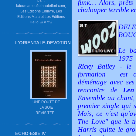
par :
funk… Alors, prêts
latourcamoufle.hautetfort.com,
chalouper terrible e
Les Editions Edilivre, Les
Editions Maia et Les Editions
Hello. /// // /// //
DELE
BOUG
L'ORIENTALE-DEVOTION
Le b
1975 
Ricky Balley - le
formation - est o
déménage avec ses 
rencontre de
Len
Ensemble au chant, 
UNE ROUTE DE
premier single qui s
LA SOIE
Mais, ce n'est qu'a
REVISITEE...
The Love"
que le tr
Harris quitte le gr
ECHO-ESIE IV