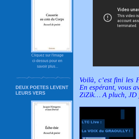
Cliquez sur l'image
ci-dessus pour en
savoir plus...
Voilà, c’est fini les 
En espérant, vous a
DEUX POETES LEVENT
LEURS VERS
ZiZik… A pluch,
JD 