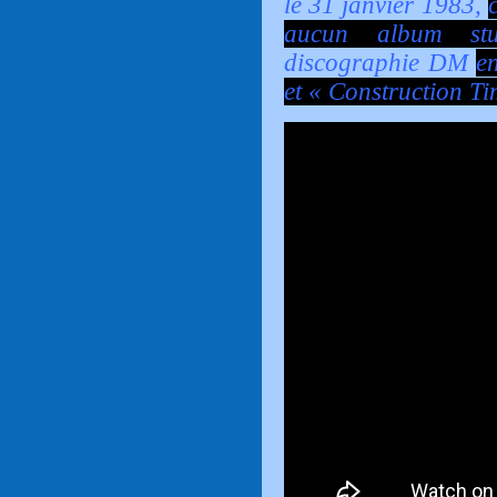
le 31 janvier 1983,
aucun album stu
discographie DM
e
et « Construction T