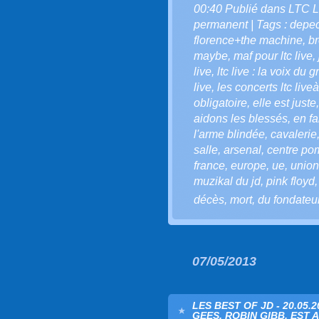
00:40 Publié dans
LTC L
permanent
| Tags :
depe
florence+the machine
,
br
maybe
,
maf pour ltc live
,
live
,
ltc live : la voix du g
live
,
les concerts ltc live
obligatoire
,
elle est juste
aidons les blessés
,
en fa
l'arme blindée
,
cavalerie
salle
,
arsenal
,
centre po
france
,
europe
,
ue
,
unio
muzikal du jd
,
pink floyd
décès
,
mort
,
du fondateu
07/05/2013
LES BEST OF JD - 20.05
GEES, ROBIN GIBB, EST A