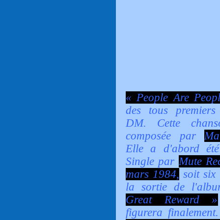
« People Are Peop
des tous premiers
DM. Cette chan
composée par
Ma
Elle a d'abord été
Single par
Mute Rec
mars 1984,
soit six
la sortie de l'al
Great Reward »
figurera finalemen