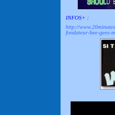
INFOS+ :
http://www.20minutes.
fondateur-bee-gees-m