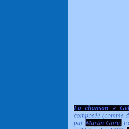
La chanson « Get
composée (comme d
par
Martin Gore.
Ed