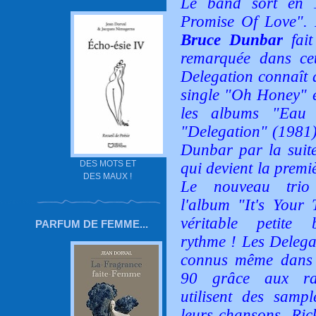
Le band sort en 
Promise Of Love"
.
Bruce Dunbar
fait
remarquée dans cet
Delegation connaît 
single "
Oh Honey"
e
les albums "
Eau 
"
Delegation"
(1981)
Dunbar par la suit
DES MOTS ET
qui devient la prem
DES MAUX !
Le nouveau trio 
l'album "
It's Your 
véritable petite
PARFUM DE FEMME...
rythme ! Les Delega
connus même dans 
90 grâce aux ra
utilisent des sampl
leurs chansons. Ric