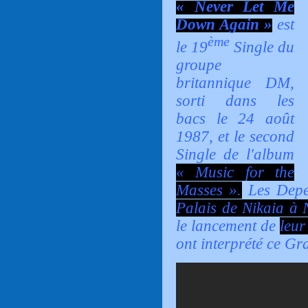
« Never Let Me
Down Again »
est
ème
le 19
Single du
groupe
britannique DM,
sorti dans les
bacs le 24 août
1987, et le second
Single de l'album
« Music for the
Masses ».
Les Dep
Palais de Nikaia à 
le lancement de
leur
ont interprété ce G