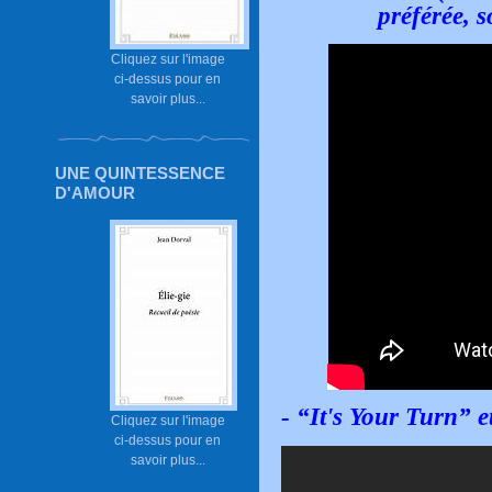
préférée, 
Cliquez sur l'image
ci-dessus pour en
savoir plus...
UNE QUINTESSENCE
D'AMOUR
- “It's Your Turn” 
Cliquez sur l'image
ci-dessus pour en
savoir plus...