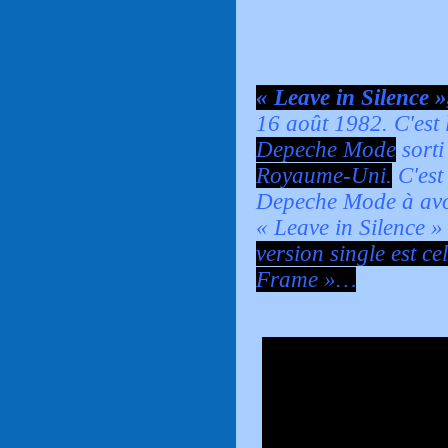
« Leave in Silence »
16 août 1982. C'est 
Depeche Mode
sort
Royaume-Uni.
C'est
Depeche Mode à avoi
«
Leave in Silence »
version single est c
Frame »…