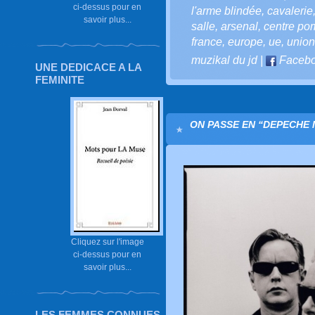
ci-dessus pour en
l'arme blindée
,
cavalerie
savoir plus...
salle
,
arsenal
,
centre po
france
,
europe
,
ue
,
unio
muzikal du jd
|
Faceb
UNE DEDICACE A LA
FEMINITE
ON PASSE EN “DEPECHE M
Cliquez sur l'image
ci-dessus pour en
savoir plus...
LES FEMMES CONNUES