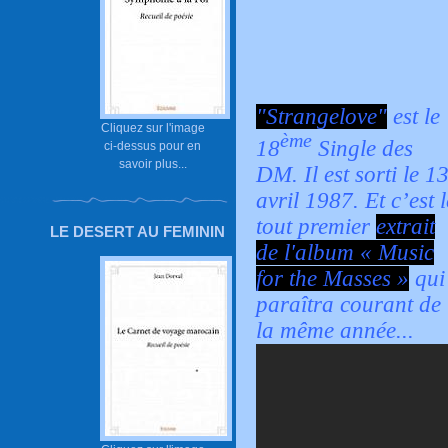
"Strangelove"
est le
Cliquez sur l'image
ème
18
Single des
ci-dessus pour en
savoir plus...
DM. Il est sorti le 1
avril 1987. Et c’est l
tout premier
extrait
LE DESERT AU FEMININ
de l'album « Music
for the Masses »
qui
paraîtra courant de
la même année...