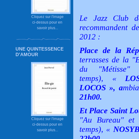
Le Jazz Club d
Cliquez sur l'image
ci-dessus pour en
recommandent de
savoir plus...
2012 :
Place de la Rép
UNE QUINTESSENCE
D'AMOUR
terrasses de la "
du "Métisse" 
temps), «
LO
LOCOS », a
mbia
21h00.
Et P
lace Saint Lo
"Au Bureau" et "
Cliquez sur l'image
ci-dessus pour en
temps), «
NOSYB
savoir plus...
22h00.