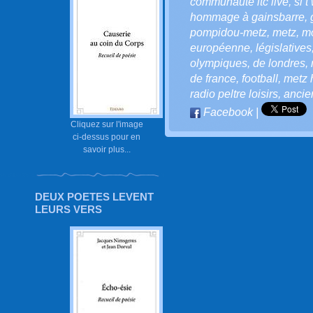
communauté ltc live
,
si t
hommage à gainsbarre
,
pompidou-metz
,
metz
,
mo
européenne
,
législatives
olympiques
,
de londres
,
de france
,
football
,
metz 
radio peltre loisirs
,
anci
Facebook
|
Cliquez sur l'image
ci-dessus pour en
savoir plus...
DEUX POETES LEVENT
LEURS VERS