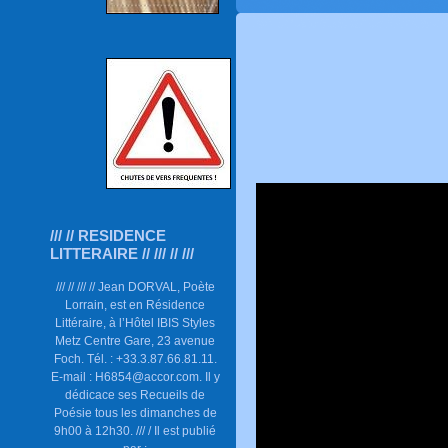
/// // RESIDENCE
LITTERAIRE // /// // ///
/// // /// // Jean DORVAL, Poète
Lorrain, est en Résidence
Littéraire, à l’Hôtel IBIS Styles
Metz Centre Gare, 23 avenue
Foch. Tél. : +33.3.87.66.81.11.
E-mail : H6854@accor.com. Il y
dédicace ses Recueils de
Poésie tous les dimanches de
9h00 à 12h30. /// / Il est publié