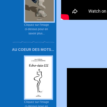
Cliquez sur l'image
ci-dessus pour en
savoir plus...
AU COEUR DES MOTS...
Cliquez sur l'image
ci-dessus pour en