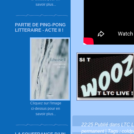
savoir plus...
PARTIE DE PING-PONG
LITTERAIRE - ACTE II !
Cliquez sur l'image
ci-dessus pour en
savoir plus...
22:25 Publié dans
LTC L
permanent
| Tags :
coldp