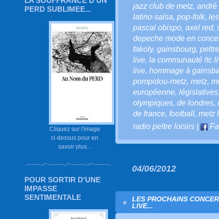
LA SOUFFRANCE D'UN
jazz club de metz
,
andré
PERD SUBLIMEE...
latino-salsa
,
pop-folk
,
les
pascal obispo
,
axel red
,
depeche mode en concert
fakoly
,
gainsbourg
,
peltr
live
,
la communauté ltc l
live
,
hommage à gainsba
pompidou-metz
,
metz
,
mo
européenne
,
législatives
olympiques
,
de londres
,
de france
,
football
,
metz 
radio peltre loisirs
|
Fa
Cliquez sur l'image
ci-dessus pour en
savoir plus...
04/06/2012
POUR SORTIR D'UNE
IMPASSE
SENTIMENTALE
LES PROCHAINS CONCERT
LIVE...