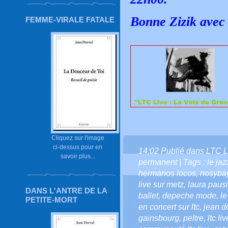
Bonne Zizik avec
FEMME-VIRALE FATALE
Cliquez sur l'image
ci-dessus pour en
14:02 Publié dans
LTC L
savoir plus...
permanent
| Tags :
le ja
hermanos locos
,
nosyba
live sur metz
,
laura pausi
DANS L'ANTRE DE LA
ballet
,
depeche mode
,
l
PETITE-MORT
en concert sur ltc
,
jean do
gainsbourg
,
peltre
,
ltc li