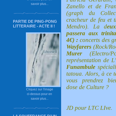
savoir plus...
Zanello et de Fran
(graph du Collec
cracheur de feu et 
PARTIE DE PING-PONG
Mendro). La d
eux
LITTERAIRE - ACTE II !
passera aux trinit
4€) :
concerts des g
Wayfarers
(Rock/Ro
Murer
(Electro/
représentation de L’
Funambule
spécial
tatoua. Alors, à ce ta
vous prendrez bi
dose de Culture ?
Cliquez sur l'image
ci-dessus pour en
savoir plus...
JD pour LTC LIve.