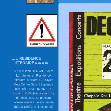
/// // RESIDENCE
LITTERAIRE // /// // ///
/// // /// // Jean DORVAL, Poète
Lorrain, est en Résidence
Littéraire, à l’Hôtel IBIS Styles
Metz Centre Gare, 23 avenue
Foch. Tél. : +33.3.87.66.81.11.
E-mail : H6854@accor.com. Il y
dédicace ses Recueils de
Poésie tous les dimanches de
9h00 à 12h30. /// / Il est publié