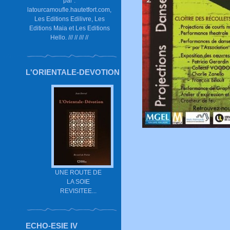
par :
latourcamoufle.hautetfort.com,
Les Editions Edilivre, Les
Editions Maia et Les Editions
Hello. /// // /// //
L'ORIENTALE-DEVOTION
UNE ROUTE DE
LA SOIE
REVISITEE...
ECHO-ESIE IV