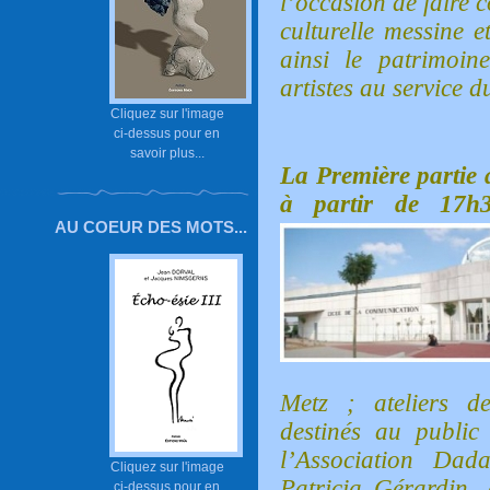
l’occasion de faire c
culturelle messine e
ainsi le patrimoine
artistes au service 
Cliquez sur l'image
ci-dessus pour en
savoir plus...
La Première partie a
à partir de 17h3
AU COEUR DES MOTS...
Metz ; ateliers d
destinés au publi
l’Association Dad
Cliquez sur l'image
Patricia Gérardin, 
ci-dessus pour en