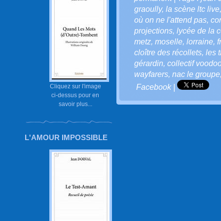
graoully
,
la scène ltc live
où on ne l'attend pas
,
co
projections
,
lycée de la
metz
,
moselle
,
lorraine
,
f
cloître des récollets
,
les t
gérardin
,
collectif voodo
wayfarers
,
nac le groupe
Cliquez sur l'image
Facebook
|
ci-dessus pour en
savoir plus...
L'AMOUR IMPOSSIBLE