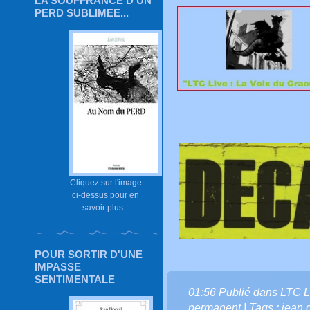
LA SOUFFRANCE D'UN
PERD SUBLIMEE...
Cliquez sur l'image
ci-dessus pour en
savoir plus...
POUR SORTIR D'UNE
IMPASSE
SENTIMENTALE
01:56 Publié dans
LTC L
permanent
| Tags :
jean d