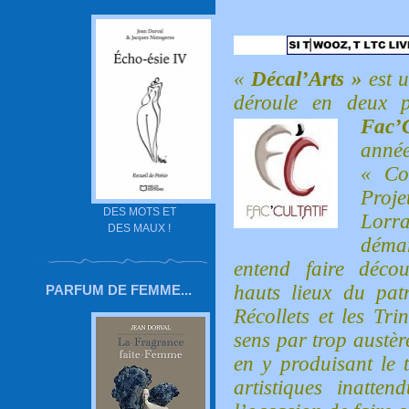
«
Décal’Arts »
est 
déroule en deux pa
Fac’C
année
« Co
Proje
DES MOTS ET
Lorr
DES MAUX !
déma
entend faire décou
hauts lieux du patr
PARFUM DE FEMME...
Récollets et les Tri
sens par trop austèr
en y produisant le 
artistiques inatte