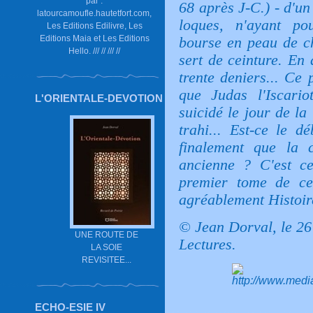
par :
68 après J-C.) - d'un
latourcamoufle.hautetfort.com,
loques, n'ayant p
Les Editions Edilivre, Les
Editions Maia et Les Editions
bourse en peau de ch
Hello. /// // /// //
sert de ceinture. En
trente deniers... Ce
que Judas l'Iscario
L'ORIENTALE-DEVOTION
suicidé le jour de la
trahi... Est-ce le d
finalement que la c
ancienne ? C'est c
premier tome de cet
agréablement Histoire
© Jean Dorval, le 2
UNE ROUTE DE
Lectures.
LA SOIE
REVISITEE...
ECHO-ESIE IV