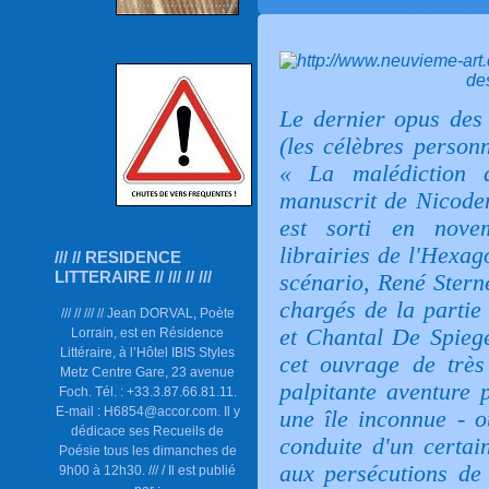
Le dernier opus des 
(les célèbres person
« La malédiction 
manuscrit de Nicodem
est sorti en nove
librairies de l'Hexa
/// // RESIDENCE
LITTERAIRE // /// // ///
scénario, René Stern
chargés de la partie
/// // /// // Jean DORVAL, Poète
et Chantal De Spiege
Lorrain, est en Résidence
Littéraire, à l’Hôtel IBIS Styles
cet ouvrage de très
Metz Centre Gare, 23 avenue
palpitante aventure 
Foch. Tél. : +33.3.87.66.81.11.
E-mail : H6854@accor.com. Il y
une île inconnue - 
dédicace ses Recueils de
conduite d'un certai
Poésie tous les dimanches de
aux persécutions de
9h00 à 12h30. /// / Il est publié