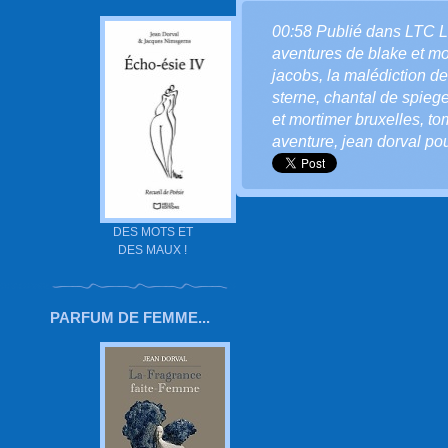
00:58 Publié dans
LTC 
aventures de blake et mo
jacobs
,
la malédiction de
sterne
,
chantal de spiege
et mortimer bruxelles
,
to
aventure
,
jean dorval pou
DES MOTS ET
DES MAUX !
PARFUM DE FEMME...