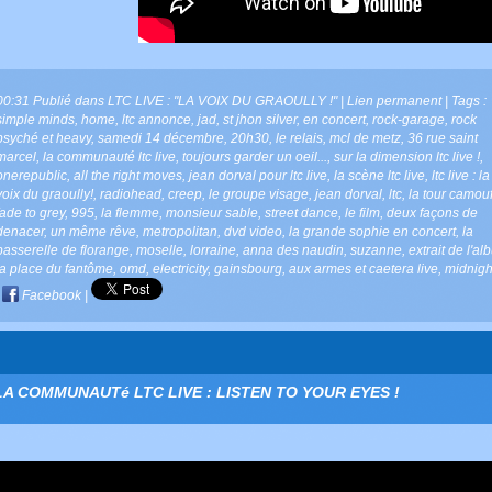
00:31 Publié dans
LTC LIVE : "LA VOIX DU GRAOULLY !"
|
Lien permanent
| Tags :
simple minds
,
home
,
ltc annonce
,
jad
,
st jhon silver
,
en concert
,
rock-garage
,
rock
psyché et heavy
,
samedi 14 décembre
,
20h30
,
le relais
,
mcl de metz
,
36 rue saint
marcel
,
la communauté ltc live
,
toujours garder un oeil...
,
sur la dimension ltc live !
,
onerepublic
,
all the right moves
,
jean dorval pour ltc live
,
la scène ltc live
,
ltc live : la
voix du graoully!
,
radiohead
,
creep
,
le groupe visage
,
jean dorval
,
ltc
,
la tour camou
fade to grey
,
995
,
la flemme
,
monsieur sable
,
street dance
,
le film
,
deux façons de
denacer
,
un même rêve
,
metropolitan
,
dvd video
,
la grande sophie en concert
,
la
passerelle de florange
,
moselle
,
lorraine
,
anna des naudin
,
suzanne
,
extrait de l'a
la place du fantôme
,
omd
,
electricity
,
gainsbourg
,
aux armes et caetera live
,
midnight
|
Facebook
|
LA COMMUNAUTé LTC LIVE : LISTEN TO YOUR EYES !