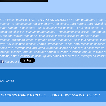
00:18 Publié dans
LTC LIVE : "LA VOIX DU GRAOULLY !"
|
Lien permanent
| Tags :
annonce
,
le zoulou blanc
,
jad
,
st jhon silver
,
en concert
,
rock-garage
,
rock psyché et
heavy
,
samedi 14 décembre
,
20h30
,
le relais
,
mcl de metz
,
36 rue saint marcel
,
la
communauté ltc live
,
toujours garder un oeil...
,
sur la dimension ltc live !
,
onerepubli
all the right moves
,
jean dorval pour ltc live
,
la scène ltc live
,
ltc live : la voix du
graoully!
,
radiohead
,
creep
,
le groupe visage
,
jean dorval
,
ltc
,
la tour camoufle
,
fade
grey
,
995
,
la flemme
,
monsieur sable
,
street dance
,
le film
,
deux façons de denacer
,
même rêve
,
metropolitan
,
dvd video
,
la grande sophie en concert
,
la passerelle de
florange
,
moselle
,
lorraine
,
anna des naudin
,
suzanne
,
extrait de l'album
,
la place d
fantôme
,
omd
,
electricity
,
gainsbourg
,
aux armes et caetera live
,
midnight oil
,
kosciu
|
Facebook
|
06/12/2013
TOUJOURS GARDER UN OEIL... SUR LA DIMENSION LTC LIVE !