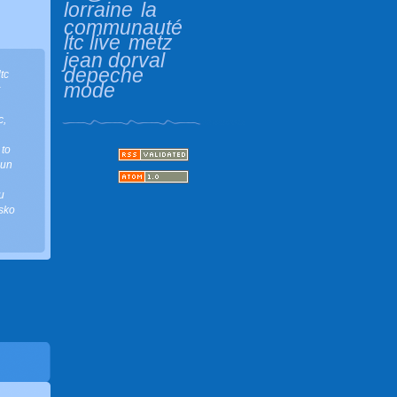
lorraine
la
communauté
ltc live
metz
jean dorval
depeche
ltc
mode
c
,
 to
un
u
sko