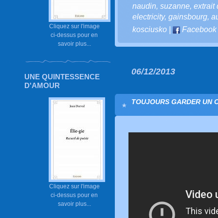
naudin
,
suzanne
,
extrait
electricity
,
gainsbourg
,
a
Cliquez sur l'image
kosciusko
|
Facebook
ci-dessus pour en
savoir plus...
06/12/2013
UNE QUINTESSENCE
D'AMOUR
TOUJOURS GARDER UN OEI
Cliquez sur l'image
ci-dessus pour en
savoir plus...