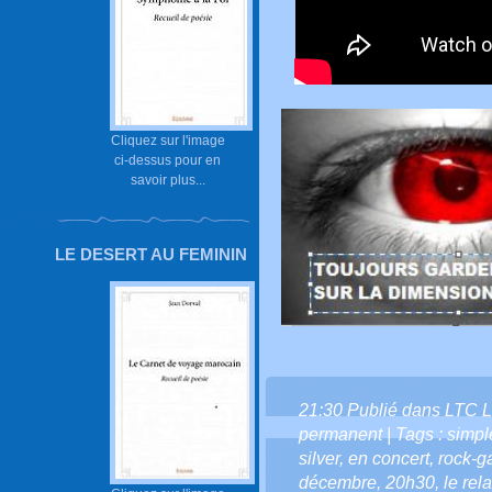
Cliquez sur l'image
ci-dessus pour en
savoir plus...
LE DESERT AU FEMININ
21:30 Publié dans
LTC L
permanent
| Tags :
simpl
silver
,
en concert
,
rock-g
décembre
,
20h30
,
le rela