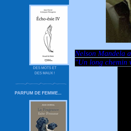
Nelson Mandela a 
"Un long chemin ve
DES MOTS ET
DES MAUX !
PARFUM DE FEMME...