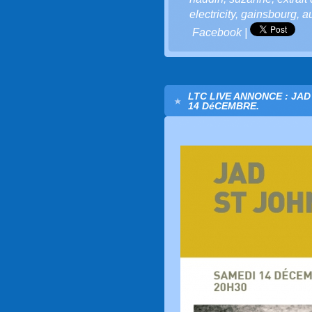
electricity
,
gainsbourg
,
a
Facebook
|
LTC LIVE ANNONCE : JAD
14 DéCEMBRE.