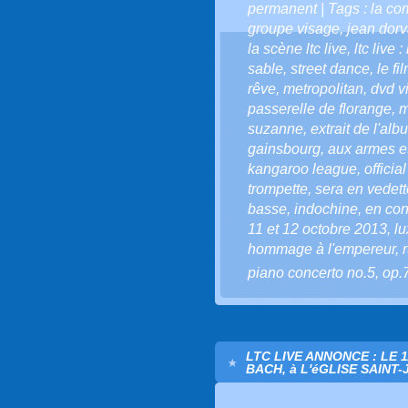
permanent
| Tags :
la co
groupe visage
,
jean dorv
la scène ltc live
,
ltc live 
sable
,
street dance
,
le fi
rêve
,
metropolitan
,
dvd v
passerelle de florange
,
m
suzanne
,
extrait de l'alb
gainsbourg
,
aux armes et
kangaroo league
,
offici
trompette
,
sera en vedett
basse
,
indochine
,
en con
11 et 12 octobre 2013
,
l
hommage à l'empereur
,
piano concerto no.5
,
op.
LTC LIVE ANNONCE : LE 
BACH, à L'éGLISE SAINT