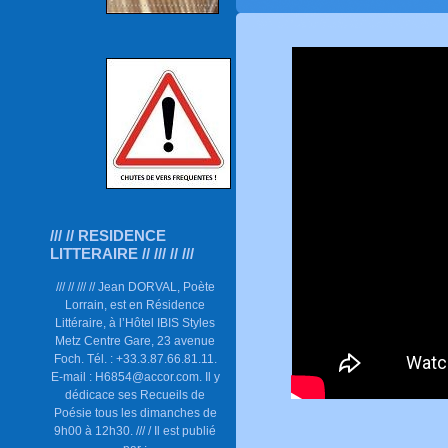
/// // RESIDENCE
LITTERAIRE // /// // ///
/// // /// // Jean DORVAL, Poète
Lorrain, est en Résidence
Littéraire, à l’Hôtel IBIS Styles
Metz Centre Gare, 23 avenue
Foch. Tél. : +33.3.87.66.81.11.
E-mail : H6854@accor.com. Il y
dédicace ses Recueils de
Poésie tous les dimanches de
9h00 à 12h30. /// / Il est publié