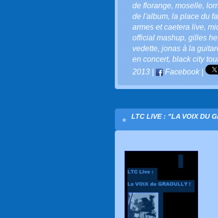
de florange
,
moselle
,
lor
de l'album
,
la place du 
armes et caetera live
,
mid
official mashup
,
gilles he
vedette
,
jonas à la guitar
en concert
,
black city tou
2013
|
Facebook
|
LTC LIVE : "LA VOIX DU 