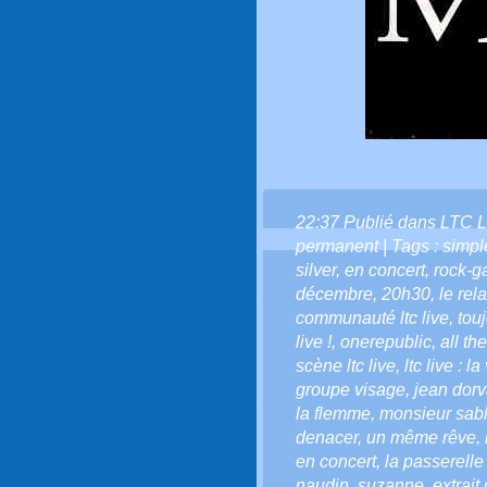
22:37 Publié dans
LTC L
permanent
| Tags :
simpl
silver
,
en concert
,
rock-g
décembre
,
20h30
,
le rela
communauté ltc live
,
touj
live !
,
onerepublic
,
all th
scène ltc live
,
ltc live : l
groupe visage
,
jean dorv
la flemme
,
monsieur sab
denacer
,
un même rêve
,
en concert
,
la passerelle
naudin
,
suzanne
,
extrait