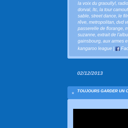
la voix du graoully!
,
radi
dorval
,
ltc
,
la tour camouf
sable
,
street dance
,
le fi
rêve
,
metropolitan
,
dvd v
passerelle de florange
,
m
suzanne
,
extrait de l'alb
gainsbourg
,
aux armes et
kangaroo league
|
Fac
02/12/2013
TOUJOURS GARDER UN OEI