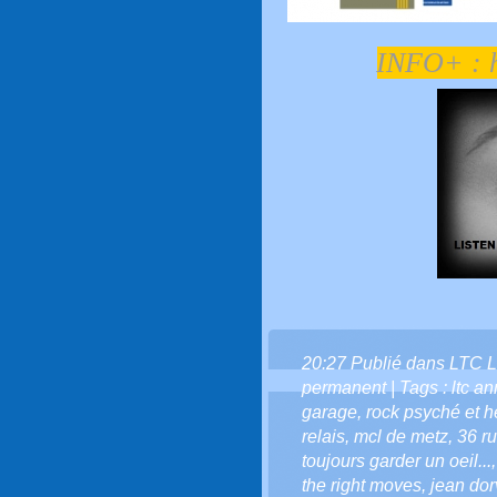
INFO+ :
20:27 Publié dans
LTC L
permanent
| Tags :
ltc a
garage
,
rock psyché et 
relais
,
mcl de metz
,
36 ru
toujours garder un oeil...
the right moves
,
jean dorv