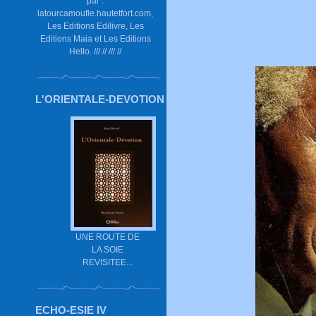
par :
latourcamoufle.hautetfort.com,
Les Editions Edilivre, Les
Editions Maia et Les Editions
Hello. /// // /// //
L'ORIENTALE-DEVOTION
UNE ROUTE DE
LA SOIE
REVISITEE...
ECHO-ESIE IV