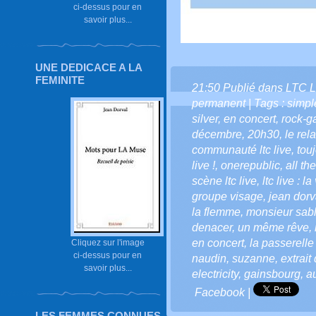
ci-dessus pour en
savoir plus...
UNE DEDICACE A LA
FEMINITE
21:50 Publié dans
LTC L
permanent
| Tags :
simpl
silver
,
en concert
,
rock-g
décembre
,
20h30
,
le rela
communauté ltc live
,
touj
live !
,
onerepublic
,
all th
scène ltc live
,
ltc live : l
groupe visage
,
jean dorv
la flemme
,
monsieur sab
denacer
,
un même rêve
,
en concert
,
la passerelle
Cliquez sur l'image
ci-dessus pour en
naudin
,
suzanne
,
extrait
savoir plus...
electricity
,
gainsbourg
,
a
Facebook
|
LES FEMMES CONNUES