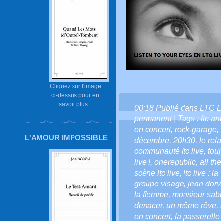
Cliquez sur l'image
ci-dessus pour en
savoir plus...
00:18 Publié dans
LTC L
permanent
| Tags :
ltc a
en concert
,
rock-garage
,
L'AMOUR IMPOSSIBLE
décembre
,
20h30
,
le rela
communauté ltc live
,
touj
live !
,
onerepublic
,
all th
scène ltc live
,
ltc live : l
groupe visage
,
jean dorv
la flemme
,
monsieur sab
denacer
,
un même rêve
,
en concert
,
la passerelle