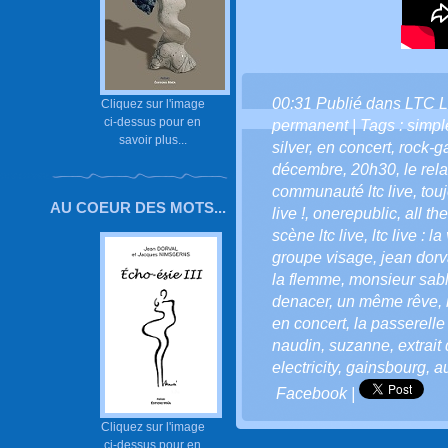
00:31 Publié dans
LTC L
Cliquez sur l'image
ci-dessus pour en
permanent
| Tags :
simpl
savoir plus...
silver
,
en concert
,
rock-g
décembre
,
20h30
,
le rela
communauté ltc live
,
touj
AU COEUR DES MOTS...
live !
,
onerepublic
,
all th
scène ltc live
,
ltc live : l
groupe visage
,
jean dorv
la flemme
,
monsieur sab
denacer
,
un même rêve
,
en concert
,
la passerelle
naudin
,
suzanne
,
extrait
electricity
,
gainsbourg
,
a
Facebook
|
Cliquez sur l'image
ci-dessus pour en