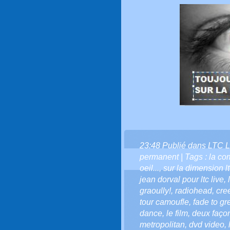
23:48 Publié dans
LTC L
permanent
| Tags :
la co
oeil...
,
sur la dimension ltc
jean dorval pour ltc live
,
graoully!
,
radiohead
,
cre
tour camoufle
,
fade to gr
dance
,
le film
,
deux faço
metropolitan
,
dvd video
,