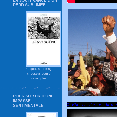
LA SOUFFRANCE D'UN
PERD SUBLIMEE...
Cliquez sur l'image
ci-dessus pour en
savoir plus...
POUR SORTIR D'UNE
IMPASSE
© Photo ci-dessus :
http:
SENTIMENTALE