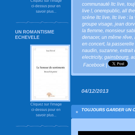
Cliquez sur l'image
communauté ltc live
,
touj
ci-dessus pour en
live !
,
onerepublic
,
all th
savoir plus...
scène ltc live
,
ltc live : l
groupe visage
,
jean dorv
la flemme
,
monsieur sab
UN ROMANTISME
ECHEVELE
denacer
,
un même rêve
,
en concert
,
la passerelle
naudin
,
suzanne
,
extrait
electricity
,
gainsbourg
,
a
Facebook
|
04/12/2013
Cliquez sur l'image
TOUJOURS GARDER UN OEI
ci-dessus pour en
savoir plus...