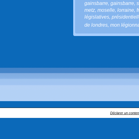
gainsbarre
,
gainsbarre
,
s
metz
,
moselle
,
lorraine
,
f
législatives
,
présidentiel
de londres
,
mon légionna
Déclarer un contenu 