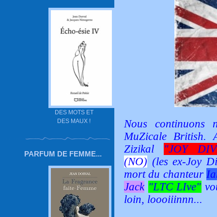
DES MOTS ET
Nous continuons 
DES MAUX !
MuZicale British. A
Zizikal
"JOY DIV
PARFUM DE FEMME...
(NO)
(les ex-Joy Di
mort du chanteur
Ia
Jack
"LTC LIve"
vou
loin, loooiiinnn...