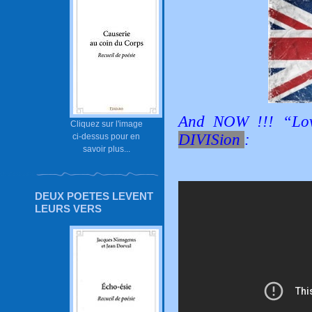
And NOW !!! “Lov
Cliquez sur l'image
DIVISion
:
ci-dessus pour en
savoir plus...
DEUX POETES LEVENT
LEURS VERS