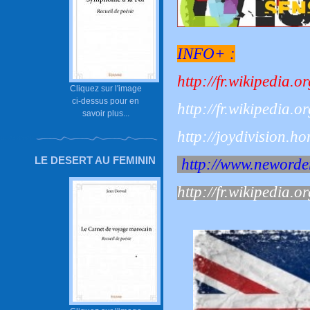
INFO+ :
http://fr.wikipedia.o
Cliquez sur l'image
ci-dessus pour en
http://fr.wikipedia.o
savoir plus...
http://joydivision.h
LE DESERT AU FEMININ
http://www.neworde
http://fr.wikipedia.