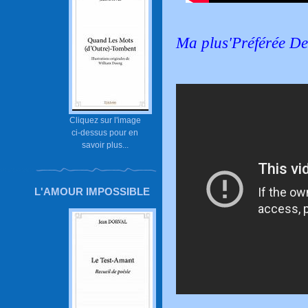
Ma plus'Préférée Des
Cliquez sur l'image
ci-dessus pour en
savoir plus...
L'AMOUR IMPOSSIBLE