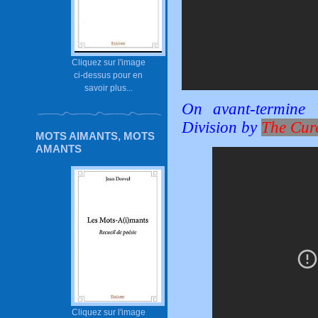
Cliquez sur l'image
ci-dessus pour en
savoir plus...
On avant-termine
Division by
The Cur
MOTS AIMANTS, MOTS
AMANTS
Cliquez sur l'image