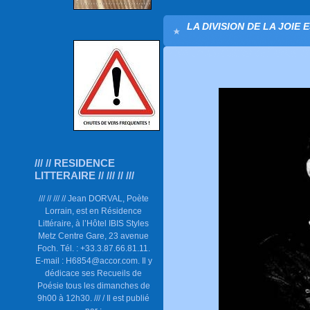
LA DIVISION DE LA JOIE 
/// // RESIDENCE
LITTERAIRE // /// // ///
/// // /// // Jean DORVAL, Poète
Lorrain, est en Résidence
Littéraire, à l’Hôtel IBIS Styles
Metz Centre Gare, 23 avenue
Foch. Tél. : +33.3.87.66.81.11.
E-mail : H6854@accor.com. Il y
dédicace ses Recueils de
Poésie tous les dimanches de
9h00 à 12h30. /// / Il est publié