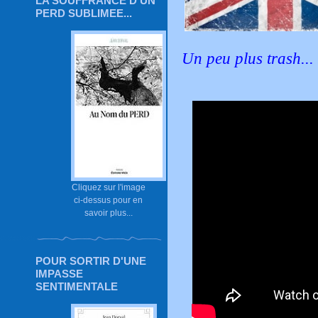
LA SOUFFRANCE D'UN
PERD SUBLIMEE...
Un peu plus trash...
Cliquez sur l'image
ci-dessus pour en
savoir plus...
POUR SORTIR D'UNE
IMPASSE
SENTIMENTALE