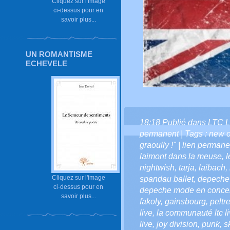
Cliquez sur l'image
ci-dessus pour en
savoir plus...
UN ROMANTISME
ECHEVELE
18:18 Publié dans
LTC L
permanent
| Tags :
new o
graoully !" | lien perman
laimont dans la meuse
,
l
nightwish
,
tarja
,
laibach
,
Cliquez sur l'image
spandau ballet
,
depeche
ci-dessus pour en
depeche mode en concert
savoir plus...
fakoly
,
gainsbourg
,
peltr
live
,
la communauté ltc l
live
,
joy division
,
punk
,
s