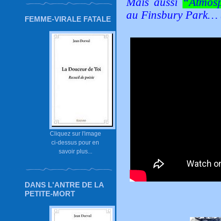
Mais aussi
“Atmos
au Finsbury Park… 
FEMME-VIRALE FATALE
Cliquez sur l'image
ci-dessus pour en
savoir plus...
DANS L'ANTRE DE LA
PETITE-MORT