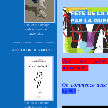
Cliquez sur l'image
ci-dessus pour en
savoir plus...
AU COEUR DES MOTS...
Voici ma petite
subversive :
On commence avec 
by NO
:
Cliquez sur l'image
ci-dessus pour en