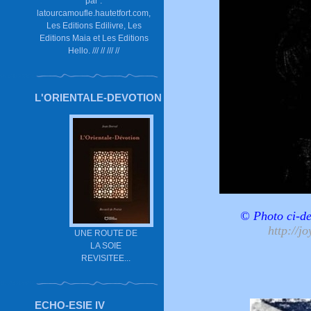
par :
latourcamoufle.hautetfort.com,
Les Editions Edilivre, Les
Editions Maia et Les Editions
Hello. /// // /// //
L'ORIENTALE-DEVOTION
© Photo ci-
http://j
UNE ROUTE DE
LA SOIE
REVISITEE...
ECHO-ESIE IV