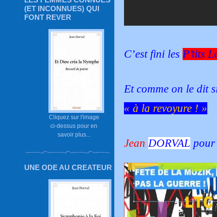
(ET INCONNUES) QUI
FONT REVER
C’est fini les
P’tits 
Et comme on le dit s
« à la revoyure ! »
Cliquez sur l'image
ci-dessus pour en
savoir plus...
Jean
DORVAL
pou
UNE ODE AU CREATEUR