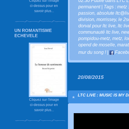
02:30 Publié dans
LTC L
Cliquez sur l'image
ci-dessus pour en
permanent
| Tags :
metz :
savoir plus...
passion
,
absolute ltc@li
division
,
morrissey
,
le 2s
dorval pour ltc live
,
ltc li
UN ROMANTISME
communauté ltc live
,
new
ECHEVELE
pompidou-metz
,
metz
,
lo
opend de moselle
,
marat
mur du song !
|
Faceb
20/08/2015
LTC LIVE : MUSIC IS MY 
Cliquez sur l'image
ci-dessus pour en
savoir plus...