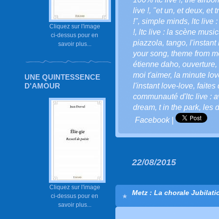
live !
,
"et un
,
et deux
,
et t
!"
,
simple minds
,
ltc live
Cliquez sur l'image
!
,
ltc live : la scène music
ci-dessus pour en
piazzola
,
tango
,
l'instant
savoir plus...
your song
,
theme from m
étienne daho
,
ouverture
,
moi t'aimer
,
la minute love
UNE QUINTESSENCE
D'AMOUR
l'instant love-love
,
faites
communauté d'ltc live : a
dream
,
t in the park
,
les 
Facebook
|
22/08/2015
Cliquez sur l'image
Metz : La chorale Jubilati
ci-dessus pour en
savoir plus...