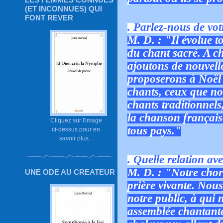
(ET INCONNUES) QUI
FONT REVER
. Parlez-nous de vot
M. D. : "Il évolue t
du chant sacré. A c
ajoutons de nouvell
proposerons à Noël 
chants, ceux que not
chants traditionnels,
la chanson français
Cliquez sur l'image
tous pays."
ci-dessus pour en
savoir plus...
. Quelle relation av
M. D. : "Notre chora
UNE ODE AU CREATEUR
prière vivante. No
notre public, à qui
assemblée chantante