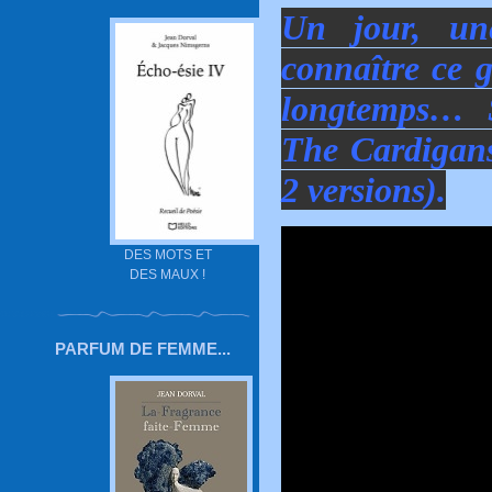
Un jour, une
connaître ce g
longtemps… S
The Cardigan
2 versions).
DES MOTS ET
DES MAUX !
PARFUM DE FEMME...