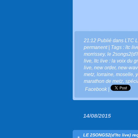
21:12 Publié dans
LTC L
permanent
| Tags :
ltc li
morrissey
,
le 2songs2(d'lt
live
,
ltc live : la voix du g
live
,
new order
,
new-wav
metz
,
lorraine
,
moselle
,
y
marathon de metz
,
spéci
Facebook
|
14/08/2015
LE 2SONGS2(d'ltc live) re