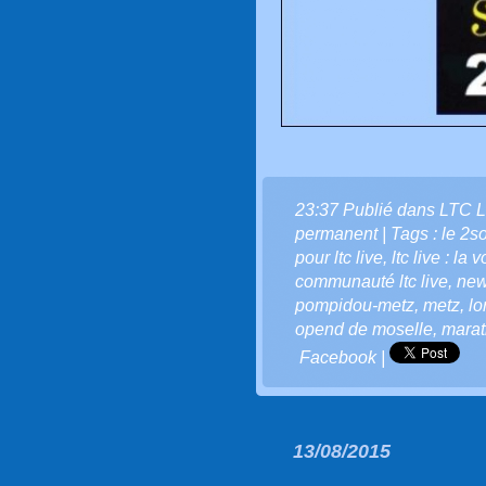
23:37 Publié dans
LTC L
permanent
| Tags :
le 2so
pour ltc live
,
ltc live : la 
communauté ltc live
,
new
pompidou-metz
,
metz
,
lo
opend de moselle
,
marat
Facebook
|
13/08/2015