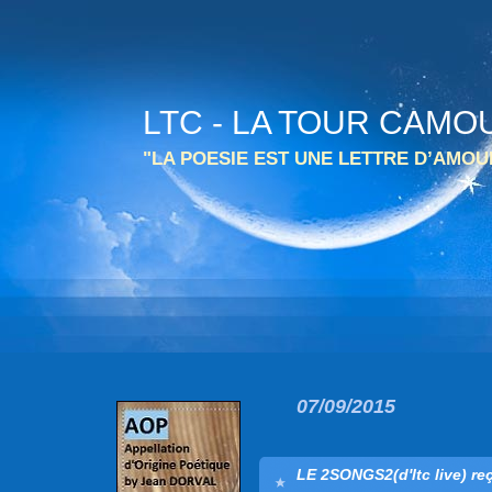
LTC - LA TOUR CAMO
"LA POESIE EST UNE LETTRE D’AMO
07/09/2015
LE 2SONGS2(d'ltc live) reç