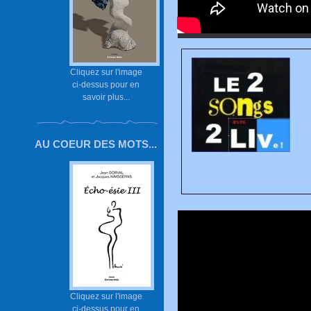
Cliquez sur l'image
ci-dessus pour en
savoir plus...
AU COEUR DES MOTS...
Cliquez sur l'image
ci-dessus pour en