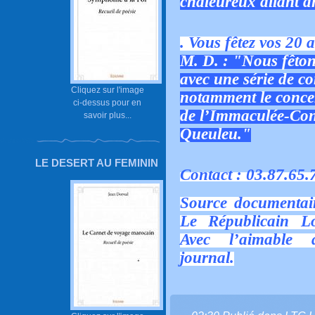
chaleureux allant d
. Vous fêtez vos 20 
M. D. : "Nous fêton
avec une série de co
Cliquez sur l'image
notamment le concer
ci-dessus pour en
de l’Immaculée-Conc
savoir plus...
Queuleu."
LE DESERT AU FEMININ
Contact : 03.87.65.
Source documentai
Le Républicain L
Avec l’aimable a
journal.