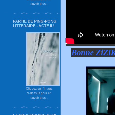
savoir plus...
PARTIE DE PING-PONG
LITTERAIRE - ACTE II !
Bonne ZiZiK
Cliquez sur l'image
ci-dessus pour en
savoir plus...