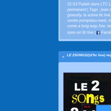
01:53 Publié dans
LTC L
permanent
| Tags :
jean d
graoully
,
la scène ltc live
centre pompidou-metz
,
m
come a long way
,
live
,
n
eyes en ltc live
|
Face
LE 2SONGS2(d'ltc live) reç