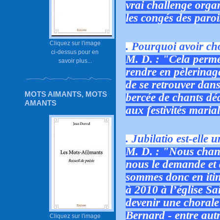
vrai challenge orga
les congés des paroi
Cliquez sur l'image
. Pourquoi avoir cho
ci-dessus pour en
M. D. : "Cela perme
savoir plus...
rendre en pèlerinag
de se retrouver dan
MOTS AIMANTS, MOTS
bercée de chants déd
AMANTS
aux festivités maria
. Jubilatio est-elle
M. D. : "Nous chant
nous le demande et 
sommes donc en iti
à 2010 à l’église Sa
devenir une chorale 
Bernard - entre autr
Cliquez sur l'image