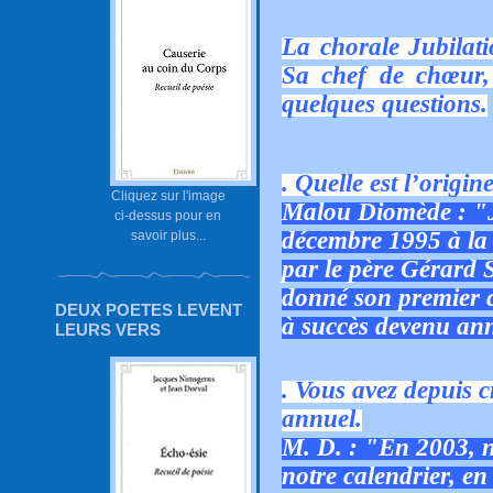
La chorale Jubilati
Sa chef de chœur
quelques questions.
. Quelle est l’origin
Cliquez sur l'image
Malou Diomède : "Ju
ci-dessus pour en
décembre 1995 à la 
savoir plus...
par le père Gérard S
donné son premier 
DEUX POETES LEVENT
à succès devenu an
LEURS VERS
. Vous avez depuis 
annuel.
M. D. : "En 2003, n
notre calendrier, e