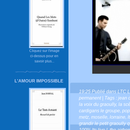
Cliquez sur l'image
ci-dessus pour en
savoir plus...
L'AMOUR IMPOSSIBLE
19:25 Publié dans
LTC L
permanent
| Tags :
jean d
la voix du graoully
,
la scè
cardigans le groupe
,
pop
metz
,
moselle
,
lorraine
,
l
grandir le petit graoully qu
100% ltc live !
,
the airbor