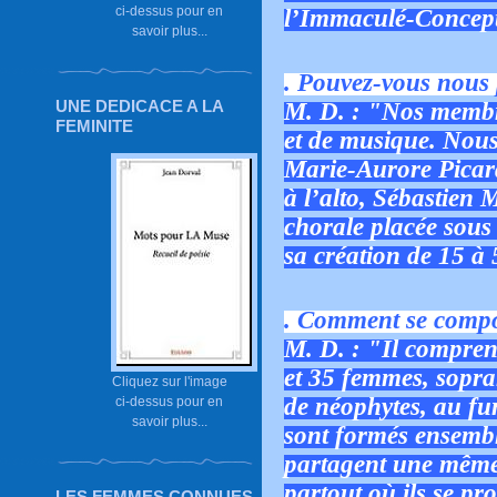
ci-dessus pour en
l’Immaculé-Concept
savoir plus...
. Pouvez-vous nous 
UNE DEDICACE A LA
M. D. : "Nos membr
FEMINITE
et de musique. Nous
Marie-Aurore Picard
à l’alto, Sébastien M
chorale placée sous 
sa création de 15 à 
. Comment se compo
M. D. : "Il compren
et 35 femmes, sopra
Cliquez sur l'image
de néophytes, au fur
ci-dessus pour en
savoir plus...
sont formés ensemble
partagent une même 
partout où ils se pr
LES FEMMES CONNUES