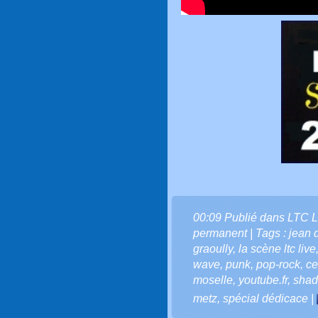
00:09 Publié dans
LTC L
permanent
| Tags :
jean d
graoully
,
la scène ltc live
wave
,
punk
,
pop-rock
,
ce
moselle
,
youtube.fr
,
shad
metz
,
spécial dédicace
|