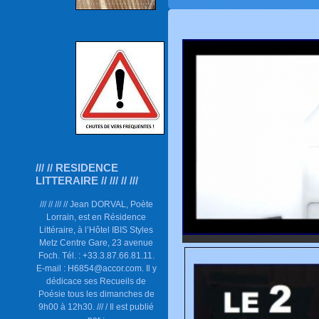
/// // RESIDENCE
LITTERAIRE // /// // ///
/// // /// // Jean DORVAL, Poète
Lorrain, est en Résidence
Littéraire, à l’Hôtel IBIS Styles
Metz Centre Gare, 23 avenue
Foch. Tél. : +33.3.87.66.81.11.
E-mail : H6854@accor.com. Il y
dédicace ses Recueils de
Poésie tous les dimanches de
9h00 à 12h30. /// / Il est publié