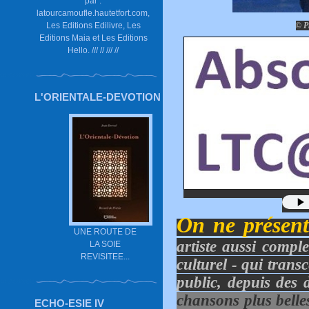
par :
latourcamoufle.hautetfort.com,
Les Editions Edilivre, Les
© P
Editions Maia et Les Editions
Hello. /// // /// //
L'ORIENTALE-DEVOTION
On ne présent
UNE ROUTE DE
artiste aussi comple
LA SOIE
REVISITEE...
culturel - qui trans
public, depuis des 
chansons plus belles
ECHO-ESIE IV