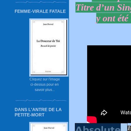
Titre d’un Sin
FEMME-VIRALE FATALE
y ont été
Cliquez sur l'image
ci-dessus pour en
savoir plus...
DANS L'ANTRE DE LA
PETITE-MORT
E