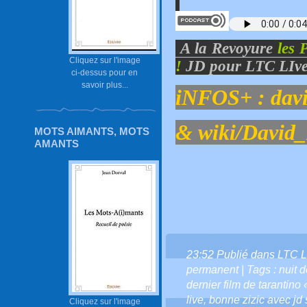
A la Revoyure
les 
Cliquez sur l'image
!
JD pour LTC LIve
ci-dessus pour en
savoir plus...
iNFOS+ :
dav
&
wiki/David
MOTS AIMANTS, MOTS
AMANTS
23:52 Publié dans
LTC L
permanent
| Tags :
nuit d
dernier film de tarantino 
live
,
bonne zizic avec jd s
Cliquez sur l'image