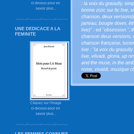
: la voix du graoully
,
simp
ci-dessus pour en
savoir plus...
bonne zizic sur ltc live
,
s
chanson
,
deux versions(d'
jarreau
,
boogie down
,
ét
UNE DEDICACE A LA
live)" : ed "obsession."
,
t
FEMINITE
chanson deux versions
,
chanson française
,
lucie
live : "la voix du graoully 
live
,
vilvadi
,
gloria
,
up on
and the muse
,
in the am
rome
,
vivaldi
,
musique c
Cliquez sur l'image
ci-dessus pour en
savoir plus...
LES FEMMES CONNUES