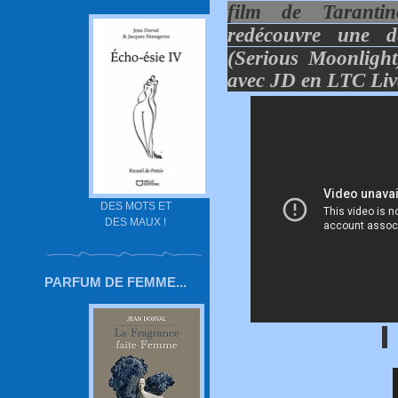
film de Tarantin
redécouvre une 
(Serious Moonligh
avec JD en LTC Liv
DES MOTS ET
DES MAUX !
PARFUM DE FEMME...