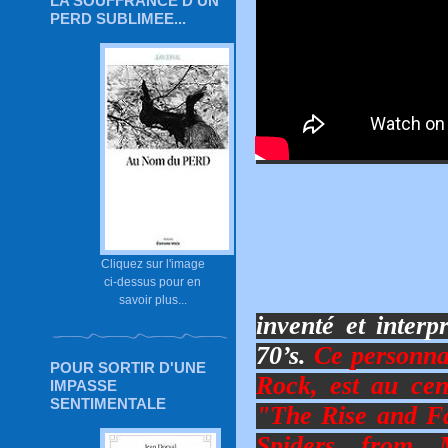
LA SOUFFRANCE D'UN
PERD SUBLIMEE...
Cliquez sur l'image
ci-dessus pour en
savoir plus...
inventé et inter
70’s.
Ce personna
POUR SORTIR D'UNE
Rock, est au cen
IMPASSE
SENTIMENTALE
"
The Rise and Fa
Spiders from 