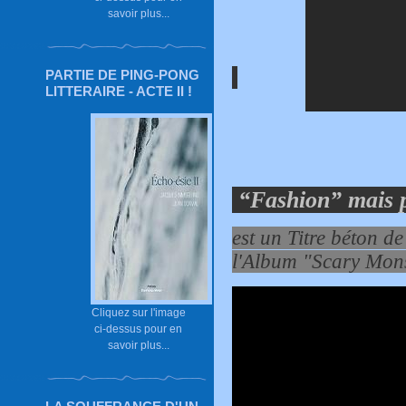
savoir plus...
PARTIE DE PING-PONG
LITTERAIRE - ACTE II !
“Fashion” mais 
est un Titre béton d
l'Album "Scary Mons
Cliquez sur l'image
ci-dessus pour en
savoir plus...