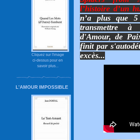
l’histoire d’un h
n’a plus que 5
transmettre à
d'Amour, de Paix
finit par s'autod
excès...
Cliquez sur l'image
ci-dessus pour en
savoir plus...
L'AMOUR IMPOSSIBLE