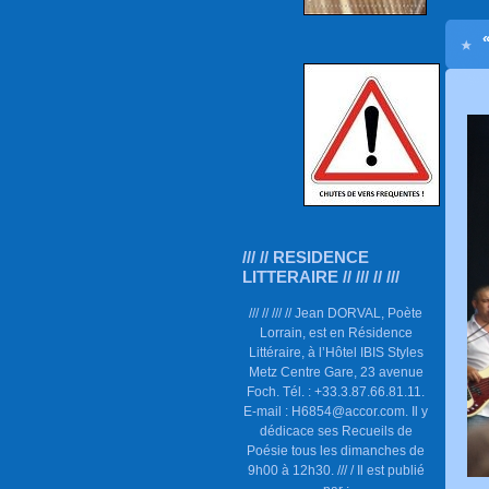
/// // RESIDENCE
LITTERAIRE // /// // ///
/// // /// // Jean DORVAL, Poète
Lorrain, est en Résidence
Littéraire, à l’Hôtel IBIS Styles
Metz Centre Gare, 23 avenue
Foch. Tél. : +33.3.87.66.81.11.
E-mail : H6854@accor.com. Il y
dédicace ses Recueils de
Poésie tous les dimanches de
9h00 à 12h30. /// / Il est publié