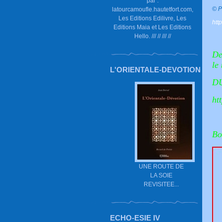
par :
© P
latourcamoufle.hautetfort.com,
Les Editions Edilivre, Les
htt
Editions Maia et Les Editions
Hello. /// // /// //
De
le
L'ORIENTALE-DEVOTION
D
ht
Bo
UNE ROUTE DE
LA SOIE
REVISITEE...
ECHO-ESIE IV