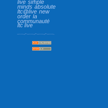
live
simple
minds
absolute
ltc@live
new
order
la
communauté
ltc live