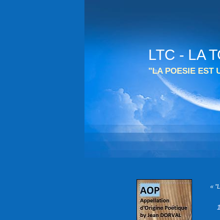
LTC - LA
"LA POESIE EST
« "