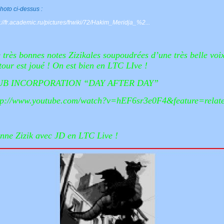
hoto ci-dessus :
p://fr.academic.ru/pictures/frwiki/72/Hakim_Meridja_%2...
 très bonnes notes Zizikales soupoudrées d’une très belle voix
 tour est joué ! On est bien en LTC LIve !
UB INCORPORATION “DAY AFTER DAY”
tp://www.youtube.com/watch?v=hEF6sr3e0F4&feature=relat
nne Zizik avec JD en LTC Live !