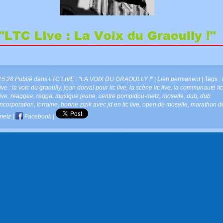
15:28 Publié dans
LTC LIVE : "LA VOIX DU GRAOULLY !"
|
Lien permanent
| Tags :
live : la voic du graoully
,
jean dorval pour ltc live
,
la scène ltc live
,
la communauté ltc
live
,
reaggae
,
ragga
,
musique jeune
,
centre pompidou-metz
,
moselle
,
dub
,
dub
incorporation
,
lorraine
,
bonne zizik avec jd en ltc live
,
open de moselle
,
marathon d
metz
|
Facebook
|