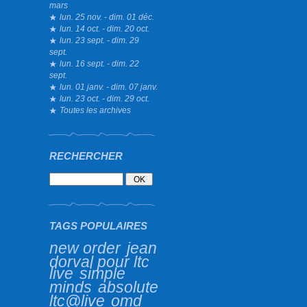
mars
lun. 25 nov. - dim. 01 déc.
lun. 14 oct. - dim. 20 oct.
lun. 23 sept. - dim. 29
sept.
lun. 16 sept. - dim. 22
sept.
lun. 01 janv. - dim. 07 janv.
lun. 23 oct. - dim. 29 oct.
Toutes les archives
RECHERCHER
TAGS POPULAIRES
new order
jean
dorval pour ltc
live
simple
minds
absolute
ltc@live
omd