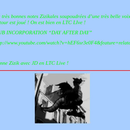
 très bonnes notes Zizikales soupoudrées d’une très belle voix
 tour est joué ! On est bien en LTC LIve !
UB INCORPORATION “DAY AFTER DAY”
tp://www.youtube.com/watch?v=hEF6sr3e0F4&feature=relat
nne Zizik avec JD en LTC Live !