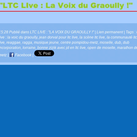
15:28 Publié dans
LTC LIVE : "LA VOIX DU GRAOULLY !"
|
Lien permanent
| Tags :
live : la voic du graoully
,
jean dorval pour ltc live
,
la scène ltc live
,
la communauté ltc
live
,
reaggae
,
ragga
,
musique jeune
,
centre pompidou-metz
,
moselle
,
dub
,
dub
incorporation
,
lorraine
,
bonne zizik avec jd en ltc live
,
open de moselle
,
marathon d
metz
|
Facebook
|