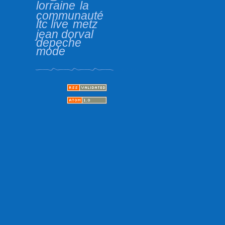
lorraine
la
communauté
ltc live
metz
jean dorval
depeche
mode