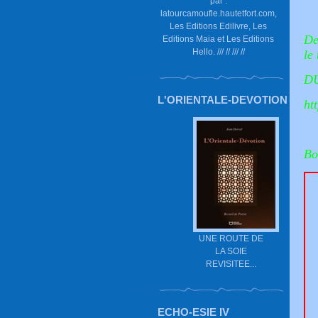
par :
latourcamoufle.hautetfort.com,
Les Editions Edilivre, Les
De
Editions Maia et Les Editions
Hello. /// // /// //
le
D
L'ORIENTALE-DEVOTION
ht
Bo
UNE ROUTE DE
LA SOIE
REVISITEE...
ECHO-ESIE IV