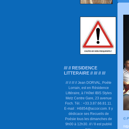
/// // RESIDENCE
LITTERAIRE // /// // ///
/// // /// // Jean DORVAL, Poète
Lorrain, est en Résidence
Littéraire, à l’Hôtel IBIS Styles
Metz Centre Gare, 23 avenue
Foch. Tél. : +33.3.87.66.81.11.
E-mail : H6854@accor.com. Il y
dédicace ses Recueils de
© P
Poésie tous les dimanches de
9h00 à 12h30. /// / Il est publié
htt