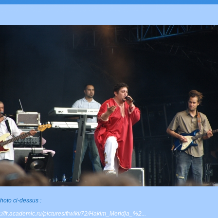
hoto ci-dessus :
p://fr.academic.ru/pictures/frwiki/72/Hakim_Meridja_%2...