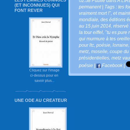
02:58 Publié dans
A LI
(ET INCONNUES) QUI
permanent
| Tags :
tes f
FONT REVER
vraiment mort !"
,
et main
mondiale
,
des éditions ér
au 15 juin 2014
,
réservé
la tour eiffel
,
"tu es pure r
qui murmure à tes oreille
pour ltc
,
poésie
,
lorraine
metz
,
moselle
,
coupe du 
présidentielles
,
metz vau
poésie
|
Facebook
|
Cliquez sur l'image
ci-dessus pour en
savoir plus...
UNE ODE AU CREATEUR