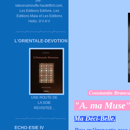
par :
latourcamoufle.hautetfort.com,
Les Editions Edilivre, Les
Editions Maia et Les Editions
Hello. /// // /// //
L'ORIENTALE-DEVOTION
Constantin Brancu
UNE ROUTE DE
"A. ma Muse
LA SOIE
REVISITEE...
Ma Déci-Belle,
ECHO-ESIE IV