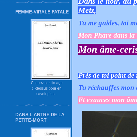
Dans le noir, au 
Metz,
FEMME-VIRALE FATALE
Tu me guides, toi mo
Mon Phare dans la 
Mon âme-ceri
Près de toi point de 
Cliquez sur l'image
Tu réchauffes mon 
ci-dessus pour en
savoir plus...
Et exauces mon âme 
DANS L'ANTRE DE LA
PETITE-MORT