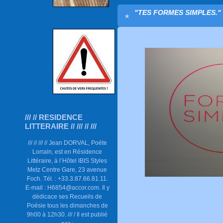
"TES FORMES SIMPLES."
/// // RESIDENCE
LITTERAIRE // /// // ///
/// // /// // Jean DORVAL, Poète
Lorrain, est en Résidence
Littéraire, à l’Hôtel IBIS Styles
Metz Centre Gare, 23 avenue
Foch. Tél. : +33.3.87.66.81.11.
E-mail : H6854@accor.com. Il y
dédicace ses Recueils de
Poésie tous les dimanches de
9h00 à 12h30. /// / Il est publié