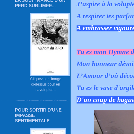
LA SOUFFRANCE D'UN
J’aspire à la volupté
PERD SUBLIMEE...
A respirer tes parfu
A embrasser vigour
Tu es mon Hymne d
Mon honneur dévoil
L’Amour d’où découl
Cliquez sur l'image
ci-dessus pour en
Tu es le vase d'argil
savoir plus...
D'un coup de baguet
POUR SORTIR D'UNE
IMPASSE
SENTIMENTALE