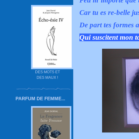
Peu m’importe que t
Car tu es re-belle j
De part tes formes a
Qui suscitent mon to
DES MOTS ET
DES MAUX !
PARFUM DE FEMME...