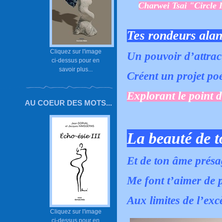
Charwei Tsai "Circle I
Tes rondeurs alan
Cliquez sur l'image
Un pouvoir d’attrac
ci-dessus pour en
savoir plus...
Créent un projet poé
Explorant le point d
AU COEUR DES MOTS...
La beauté de t
Et de ton âme présa
Me font t’aimer de p
Aux limites de l’exc
Cliquez sur l'image
ci-dessus pour en