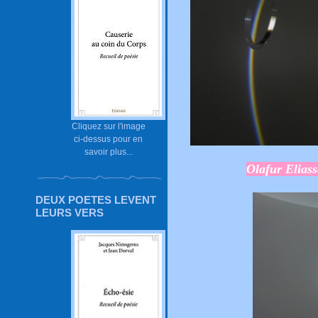
Cliquez sur l'image
ci-dessus pour en
savoir plus...
Olafur Elias
DEUX POETES LEVENT
LEURS VERS