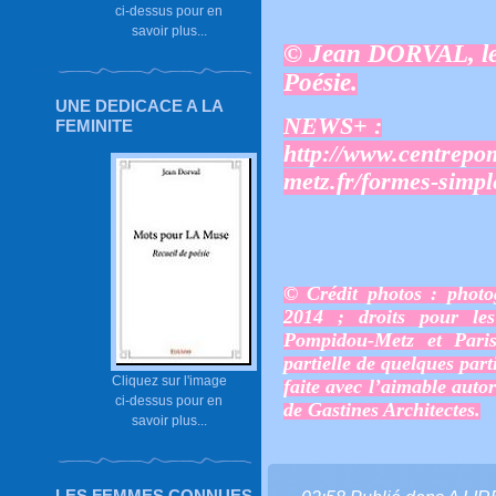
ci-dessus pour en
savoir plus...
© Jean DORVAL, le 
Poésie.
UNE DEDICACE A LA
NEWS+ :
FEMINITE
http://www.centrepo
metz.fr/formes-simpl
© Crédit photos : pho
2014 ; droits pour les
Pompidou-Metz et Pari
partielle de quelques pa
Cliquez sur l'image
faite avec l’aimable auto
ci-dessus pour en
de Gastines Architectes.
savoir plus...
LES FEMMES CONNUES