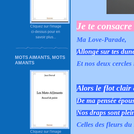
Je te consacr
Cliquez sur l'image
ci-dessus pour en
savoir plus...
Ma Love-Parade,
Allongé sur tes dun
MOTS AIMANTS, MOTS
Et nos deux cercles
AMANTS
Alors le flot clai
De ma pensée épous
Nos draps sont plei
Celles des fleurs du
Cliquez sur l'image