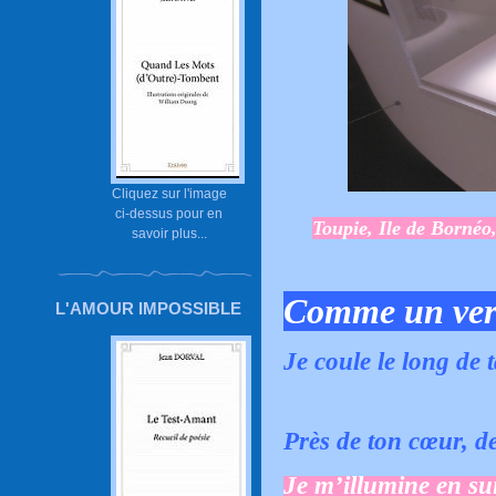
Cliquez sur l'image
ci-dessus pour en
Toupie, Ile de Bornéo
savoir plus...
Comme un vert
L'AMOUR IMPOSSIBLE
Je coule le long de t
Près de ton cœur, de
Je m’illumine en sui