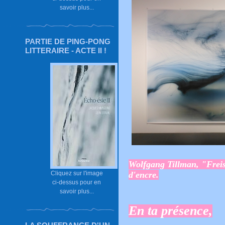
savoir plus...
PARTIE DE PING-PONG
LITTERAIRE - ACTE II !
Wolfgang Tillman, "Frei
Cliquez sur l'image
d'encre.
ci-dessus pour en
savoir plus...
En ta présence,