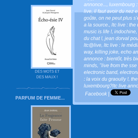
annonce...
,
luxembourg : 
live
,
il faut avoir du nez 
goûte
,
on ne peut plus s'
a la source.
,
ltc live : th
music is life !
,
indochine
du chat !
,
jean dorval pour
ltc@live
,
ltc live : le méd
way
,
killing joke
,
echo a
annonce : bientôt
,
très bi
minds
,
"live from the ss
DES MOTS ET
electronic band
,
electron
DES MAUX !
: la voix du graoully !
,
the
luxembourg?ltc live annonc
Facebook
|
PARFUM DE FEMME...