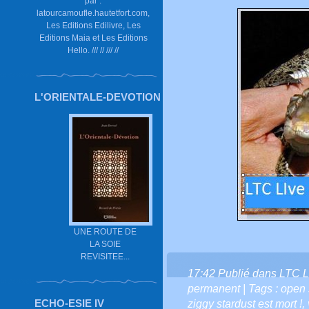
par :
latourcamoufle.hautetfort.com,
Les Editions Edilivre, Les
Editions Maia et Les Editions
Hello. /// // /// //
L'ORIENTALE-DEVOTION
UNE ROUTE DE
LA SOIE
REVISITEE...
17:42 Publié dans
LTC L
permanent
| Tags :
open
ECHO-ESIE IV
ziggy stardust est mort !
,