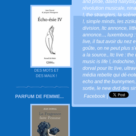
and pride
,
david hallyda
révolution musicale
,
nin
!
,
the stranglers
,
la scène
!
,
simple minds
,
les zizik
division
,
ltc annonce
,
lit
annonce...
,
luxembourg : 
live
,
il faut avoir du nez 
goûte
,
on ne peut plus s'
a la source.
,
ltc live : th
music is life !
,
indochine
dorval pour ltc live
,
ultra
DES MOTS ET
média rebelle qui dé-note
DES MAUX !
echo and the bunnymen
sortie
,
le new dvd des s
Facebook
|
PARFUM DE FEMME...