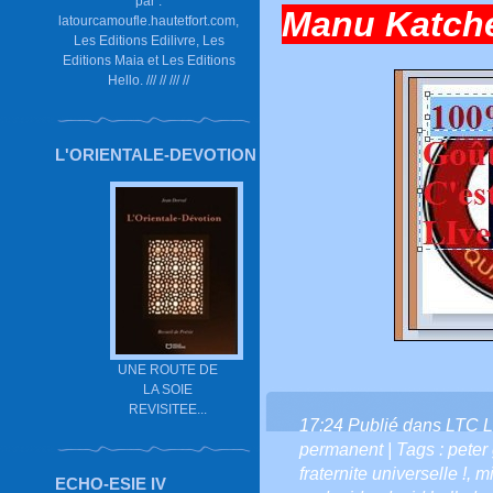
par :
Manu Katché 
latourcamoufle.hautetfort.com,
Les Editions Edilivre, Les
Editions Maia et Les Editions
Hello. /// // /// //
L'ORIENTALE-DEVOTION
UNE ROUTE DE
LA SOIE
REVISITEE...
17:24 Publié dans
LTC L
permanent
| Tags :
peter
fraternite universelle !
,
mi
ECHO-ESIE IV