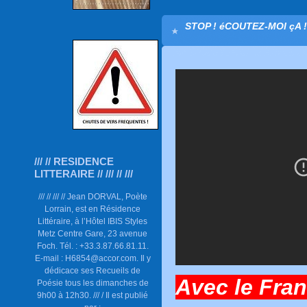
STOP ! éCOUTEZ-MOI çA ! 
/// // RESIDENCE
LITTERAIRE // /// // ///
/// // /// // Jean DORVAL, Poète
Lorrain, est en Résidence
Littéraire, à l’Hôtel IBIS Styles
Metz Centre Gare, 23 avenue
Foch. Tél. : +33.3.87.66.81.11.
E-mail : H6854@accor.com. Il y
dédicace ses Recueils de
Avec le Fran
Poésie tous les dimanches de
9h00 à 12h30. /// / Il est publié