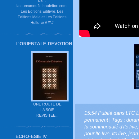
par :
latourcamoufle.hautetfort.com,
Les Editions Edilivre, Les
Editions Maia et Les Editions
Hello. /// // /// //
L'ORIENTALE-DEVOTION
UNE ROUTE DE
LA SOIE
15:54 Publié dans
LTC L
REVISITEE...
permanent
| Tags :
duran
la communauté d'ltc live
pour ltc live
,
ltc live
,
jean
ECHO-ESIE IV