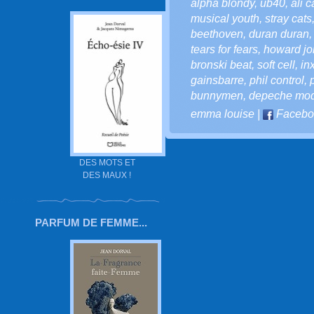
alpha blondy
,
ub40
,
ali 
musical youth
,
stray cats
beethoven
,
duran duran
tears for fears
,
howard jo
bronski beat
,
soft cell
,
in
gainsbarre
,
phil control
,
p
bunnymen
,
depeche mo
emma louise
|
Facebo
DES MOTS ET
DES MAUX !
PARFUM DE FEMME...