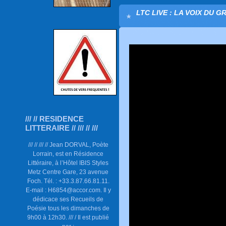
LTC LIVE : LA VOIX DU G
/// // RESIDENCE
LITTERAIRE // /// // ///
/// // /// // Jean DORVAL, Poète
Lorrain, est en Résidence
Littéraire, à l’Hôtel IBIS Styles
Metz Centre Gare, 23 avenue
Foch. Tél. : +33.3.87.66.81.11.
E-mail : H6854@accor.com. Il y
dédicace ses Recueils de
Poésie tous les dimanches de
9h00 à 12h30. /// / Il est publié