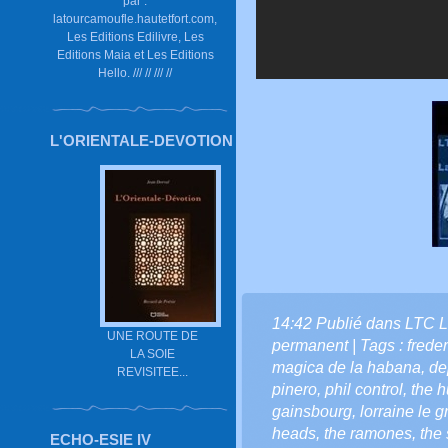
par :
latourcamoufle.hautetfort.com,
Les Editions Edilivre, Les
Editions Maia et Les Editions
Hello. /// // /// //
L'ORIENTALE-DEVOTION
14:42 Publié dans
LTC L
UNE ROUTE DE
permanent
| Tags :
frede
LA SOIE
magica de la habana
,
de
REVISITEE...
pinero
,
phil control
,
the 
gainsbourg
,
lorraine le 
heads
,
the ramones
,
the 
ECHO-ESIE IV