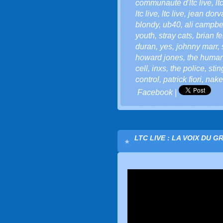
communauté d'ltc live
,
lt
ltc live
,
ltc live
,
jean dorv
blondy
,
ub40
,
ali campbe
youth
,
stray cats
,
brian fe
duran
,
yes
,
johnny marr
,
howard jones
,
the human
cell
,
inxs
,
the police
,
stin
control
,
patrick fiori
,
nake
Facebook
|
LTC LIVE : LA VOIX DU G