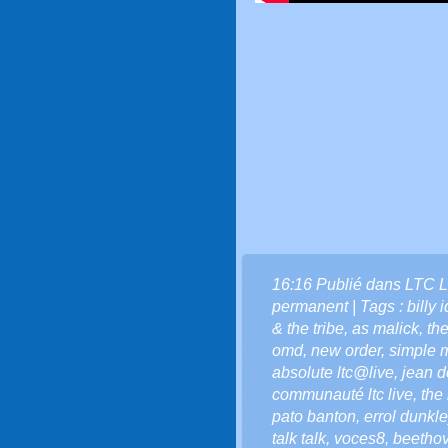
16:16 Publié dans
LTC L
permanent
| Tags :
billy 
& the tribe
,
as malick
,
the
omd
,
new order
,
simple 
absolute ltc@live
,
jean do
communauté ltc live
,
the
pato banton
,
errol dunkle
talk talk
,
voces8
,
beetho