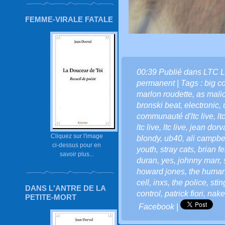
FEMME-VIRALE FATALE
00:39 Publié dans
LTC L
permanent
| Tags :
big c
marlon roudette
,
as malic
bronski beat
,
electronic
,
communauté d'ltc live
,
lt
ltc live
,
ltc live
,
jean dorv
Cliquez sur l'image
blondy
,
ub40
,
ali campbe
ci-dessus pour en
youth
,
stray cats
,
brian fe
savoir plus...
duran
,
yes
,
johnny marr
,
howard jones
,
the human
cell
,
inxs
,
the police
,
stin
DANS L'ANTRE DE LA
control
,
patrick fiori
,
nake
PETITE-MORT
Facebook
|