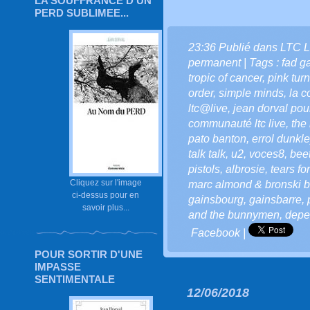
LA SOUFFRANCE D'UN
PERD SUBLIMEE...
23:36 Publié dans
LTC L
permanent
| Tags :
fad g
tropic of cancer
,
pink tur
order
,
simple minds
,
la c
ltc@live
,
jean dorval pour
communauté ltc live
,
the
pato banton
,
errol dunkle
talk talk
,
u2
,
voces8
,
bee
pistols
,
albrosie
,
tears fo
Cliquez sur l'image
marc almond & bronski b
ci-dessus pour en
gainsbourg
,
gainsbarre
,
savoir plus...
and the bunnymen
,
depe
Facebook
|
POUR SORTIR D'UNE
IMPASSE
SENTIMENTALE
12/06/2018