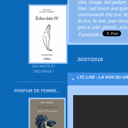
joke
,
visage
,
fad gadget
,
blue
,
sad lovers and gian
communauté d'ltc live
,
lt
ltc live
,
ltc live
,
jean dorv
getz & joão gilberto
,
asto
Facebook
|
30/07/2018
DES MOTS ET
DES MAUX !
LTC LIVE : LA VOIX DU G
PARFUM DE FEMME...