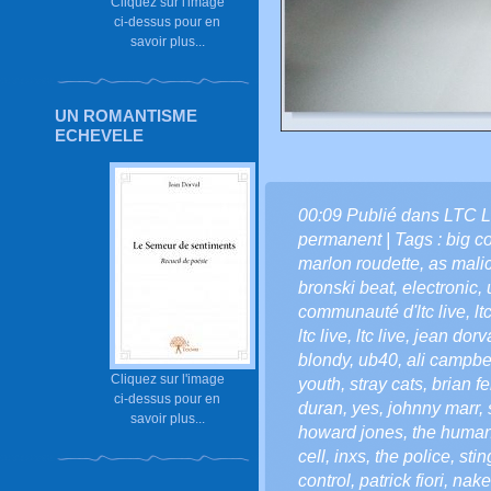
Cliquez sur l'image
ci-dessus pour en
savoir plus...
UN ROMANTISME
ECHEVELE
00:09 Publié dans
LTC L
permanent
| Tags :
big c
marlon roudette
,
as malic
bronski beat
,
electronic
,
communauté d'ltc live
,
lt
ltc live
,
ltc live
,
jean dorv
blondy
,
ub40
,
ali campbe
Cliquez sur l'image
youth
,
stray cats
,
brian fe
ci-dessus pour en
duran
,
yes
,
johnny marr
,
savoir plus...
howard jones
,
the human
cell
,
inxs
,
the police
,
stin
control
,
patrick fiori
,
nake