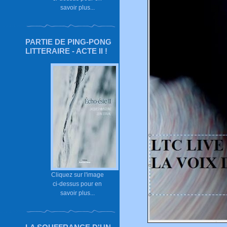
savoir plus...
PARTIE DE PING-PONG
LITTERAIRE - ACTE II !
Cliquez sur l'image
ci-dessus pour en
savoir plus...