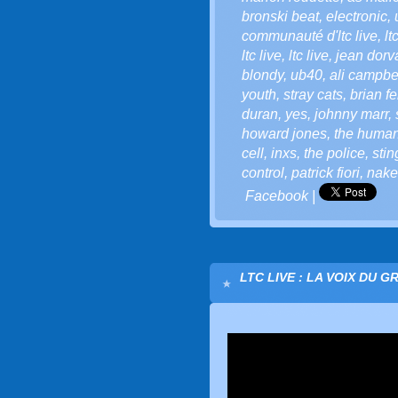
bronski beat
,
electronic
,
communauté d'ltc live
,
lt
ltc live
,
ltc live
,
jean dorv
blondy
,
ub40
,
ali campbe
youth
,
stray cats
,
brian fe
duran
,
yes
,
johnny marr
,
howard jones
,
the human
cell
,
inxs
,
the police
,
stin
control
,
patrick fiori
,
nake
Facebook
|
LTC LIVE : LA VOIX DU G