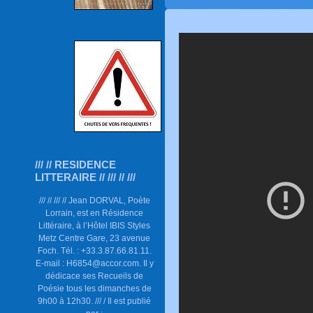
/// // RESIDENCE
LITTERAIRE // /// // ///
/// // /// // Jean DORVAL, Poète
Lorrain, est en Résidence
Littéraire, à l’Hôtel IBIS Styles
Metz Centre Gare, 23 avenue
Foch. Tél. : +33.3.87.66.81.11.
E-mail : H6854@accor.com. Il y
dédicace ses Recueils de
Poésie tous les dimanches de
9h00 à 12h30. /// / Il est publié