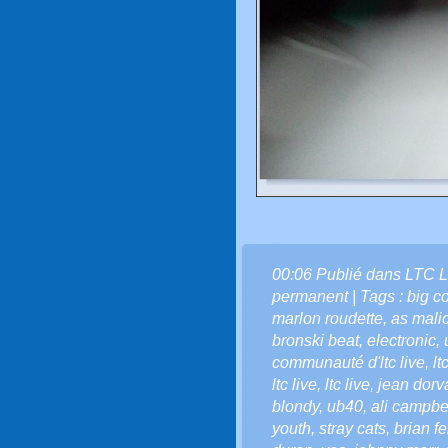
00:06 Publié dans
LTC L
permanent
| Tags :
big c
marlon roudette
,
as malic
bronski beat
,
electronic
,
communauté d'ltc live
,
lt
ltc live
,
ltc live
,
jean dorv
blondy
,
ub40
,
ali campbe
youth
,
stray cats
,
brian fe