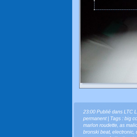
23:00 Publié dans
LTC L
permanent
| Tags :
big c
marlon roudette
,
as malic
bronski beat
,
electronic
,