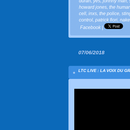
duran
,
yes
,
johnny marr
,
howard jones
,
the human
cell
,
inxs
,
the police
,
stin
control
,
patrick fiori
,
nake
Facebook
|
07/06/2018
LTC LIVE : LA VOIX DU G