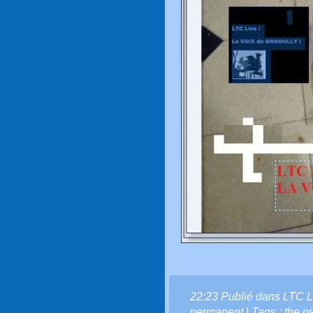
22:23 Publié dans
LTC L
permanent
| Tags :
the p