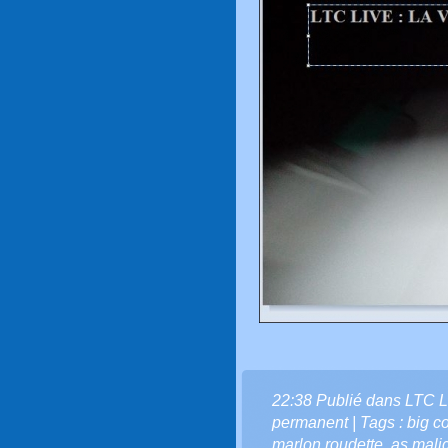
22:38 Publié dans
LTC L
permanent
| Tags :
big c
marlon roudette
,
as malic