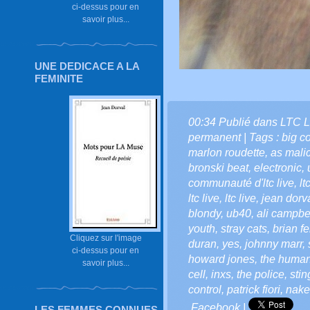
ci-dessus pour en
savoir plus...
UNE DEDICACE A LA
FEMINITE
00:34 Publié dans
LTC L
permanent
| Tags :
big c
marlon roudette
,
as malic
bronski beat
,
electronic
,
communauté d'ltc live
,
lt
ltc live
,
ltc live
,
jean dorv
blondy
,
ub40
,
ali campbe
youth
,
stray cats
,
brian fe
Cliquez sur l'image
duran
,
yes
,
johnny marr
,
ci-dessus pour en
howard jones
,
the human
savoir plus...
cell
,
inxs
,
the police
,
stin
control
,
patrick fiori
,
nake
Facebook
|
LES FEMMES CONNUES