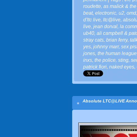
roudette
,
as malick & the 
beat
,
electronic
,
u2
,
omd
d'ltc live
,
ltc@live
,
absolu
live
,
jean dorval
,
la comm
ub40
,
ali campbell & pat
stray cats
,
brian ferry
,
tal
yes
,
johnny marr
,
sex pis
jones
,
the human league
inxs
,
the police
,
sting
,
se
patrick fiori
,
naked eyes
,
Absolute LTC@LIVE Annon