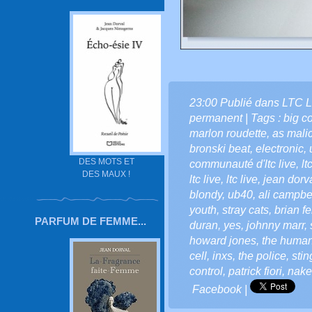
23:00 Publié dans
LTC L
permanent
| Tags :
big c
marlon roudette
,
as malic
bronski beat
,
electronic
,
DES MOTS ET
communauté d'ltc live
,
lt
DES MAUX !
ltc live
,
ltc live
,
jean dorv
blondy
,
ub40
,
ali campbe
youth
,
stray cats
,
brian fe
PARFUM DE FEMME...
duran
,
yes
,
johnny marr
,
howard jones
,
the human
cell
,
inxs
,
the police
,
stin
control
,
patrick fiori
,
nake
Facebook
|