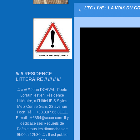
LTC LIVE : LA VOIX DU G
/// // RESIDENCE
LITTERAIRE // /// // ///
/// // /// // Jean DORVAL, Poète
Lorrain, est en Résidence
Littéraire, à l’Hôtel IBIS Styles
Metz Centre Gare, 23 avenue
Foch. Tél. : +33.3.87.66.81.11.
E-mail : H6854@accor.com. Il y
dédicace ses Recueils de
Poésie tous les dimanches de
9h00 à 12h30. /// / Il est publié