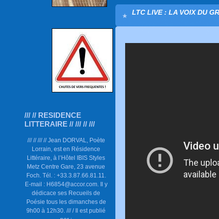
LTC LIVE : LA VOIX DU G
/// // RESIDENCE
LITTERAIRE // /// // ///
/// // /// // Jean DORVAL, Poète
Lorrain, est en Résidence
Littéraire, à l’Hôtel IBIS Styles
Metz Centre Gare, 23 avenue
Foch. Tél. : +33.3.87.66.81.11.
E-mail : H6854@accor.com. Il y
dédicace ses Recueils de
Poésie tous les dimanches de
9h00 à 12h30. /// / Il est publié