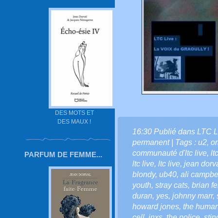
DES MOTS ET
DES MAUX !
16:30 Publié dans
LTC L
permanent
| Tags :
u2
,
o
communauté d'ltc live
,
lt
PARFUM DE FEMME...
ltc live
,
ltc live
,
jean dorv
blondy
,
ub40
,
ali campbe
youth
,
stray cats
,
brian fe
duran
,
yes
,
johnny marr
,
howard jones
,
the human
cell
,
inxs
,
the police
,
stin