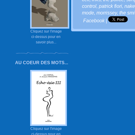
control
,
patrick fiori
,
nake
mode
,
morrissey
,
the smi
Facebook
|
Cliquez sur l'image
ci-dessus pour en
savoir plus...
AU COEUR DES MOTS...
Cliquez sur l'image
ci-dessus pour en