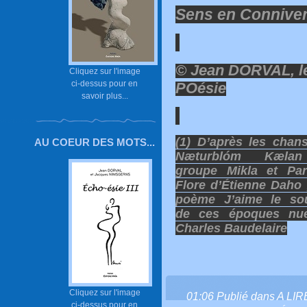
Sens en Conniven
© Jean DORVAL, l
Cliquez sur l'image
ci-dessus pour en
POésie
savoir plus...
(1) D’après les chan
AU COEUR DES MOTS...
Næturblóm Kæla
groupe Mikla et Par
Flore d’Étienne Daho ;
poème J’aime le sou
de ces époques nu
Charles Baudelaire
Cliquez sur l'image
01:06 Publié dans
A LI
ci-dessus pour en