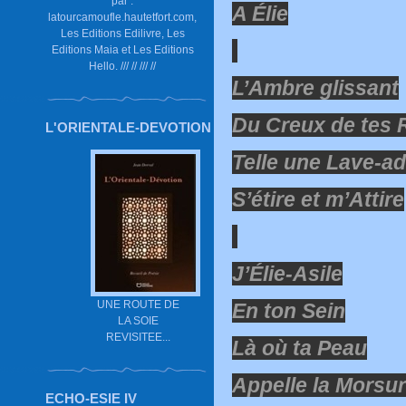
par :
A Élie
latourcamoufle.hautetfort.com,
Les Editions Edilivre, Les
Editions Maia et Les Editions
Hello. /// // /// //
L’Ambre glissant
Du Creux de tes 
L'ORIENTALE-DEVOTION
Telle une Lave-a
S’étire et m’Attire
J’Élie-Asile
UNE ROUTE DE
En ton Sein
LA SOIE
REVISITEE...
Là où ta Peau
Appelle la Morsu
ECHO-ESIE IV