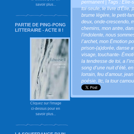
permanent
| Tags :
Élie-
savoir plus...
toi-seule
,
le livre d'Élie
,
p
brume légère
,
le petit-f
deux
,
onde-crescendo
,
m
PARTIE DE PING-PONG
chemins
,
mon antre
,
dan
LITTERAIRE - ACTE II !
l'indolente
,
nous sommes
l’archet
,
mon Émotion pou
prison-(a)dorée
,
danse a
visage
,
touchante- Émot
la tendresse de toi
,
a l’i
song d’une nuit d’été
,
en
lorrain
,
feu d'amour
,
jean
poésie
,
ltc
,
la tour camou
Cliquez sur l'image
ci-dessus pour en
savoir plus...