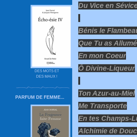
Du Vice en Sévic
Bénis le Flambea
Que Tu as Allumé
En mon Coeur
Ô Divine-Liqueur
DES MOTS ET
DES MAUX !
Ton Azur-au-Miel
PARFUM DE FEMME...
Me Transporte
En tes Champs-
Alchimie de Dou