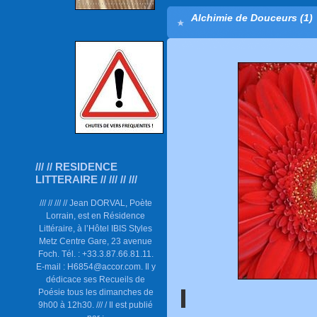
Alchimie de Douceurs (1)
/// // RESIDENCE
LITTERAIRE // /// // ///
/// // /// // Jean DORVAL, Poète
Lorrain, est en Résidence
Littéraire, à l’Hôtel IBIS Styles
Metz Centre Gare, 23 avenue
Foch. Tél. : +33.3.87.66.81.11.
E-mail : H6854@accor.com. Il y
dédicace ses Recueils de
Poésie tous les dimanches de
9h00 à 12h30. /// / Il est publié