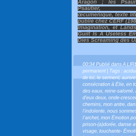
Aragon ; les Psau
Psautier, ve
œcuménique, texte lit
publié chez CERF (198
Imagination, et Land
Guilt Is A Useless E
Dies Screaming des 
00:34 Publié dans
A LI
permanent
| Tags :
acidu
de toi
,
le serment
,
aurore
consécration à Élie
,
en t
des eaux
,
reine-salomé
,
d'eux deux
,
onde-cresce
chemins
,
mon antre
,
dan
l'indolente
,
nous sommes
l’archet
,
mon Émotion pou
prison-(a)dorée
,
danse a
visage
,
touchante- Émot