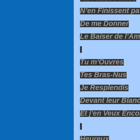
N’en Finissent pa
De me Donner
Le Baiser de l’A
Tu m’Ouvres
Tes Bras-Nus
Je Resplendis
Devant leur Blan
Et j’en Veux Enco
Heureux