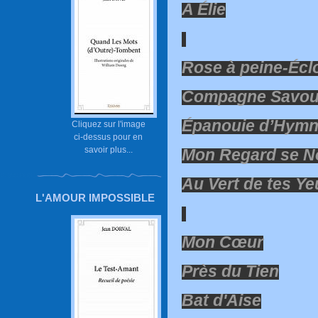
A Élie
Rose à peine-Écl
Compagne Savou
Épanouie d’Hymn
Cliquez sur l'image
ci-dessus pour en
savoir plus...
Mon Regard se No
Au Vert de tes Ye
L'AMOUR IMPOSSIBLE
Mon Cœur
Près du Tien
Bat d'Aise