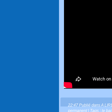
22:47 Publié dans
A LI
permanent
| Tags :
le ba