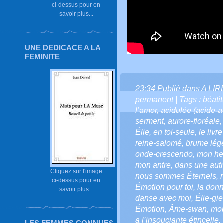
ci-dessus pour en
savoir plus...
UNE DEDICACE A LA
FEMINITE
23:34 Publié dans
A LI
permanent
| Tags :
béati
l’amor
,
acidulée (acide-a
serment
,
aurore-floréale
Élie
,
en toi-seule
,
le livre
reine-salomé
,
brume lég
onde-crescendo
,
mon he
mon antre
,
dans une autr
Cliquez sur l'image
nous sommes Éternels
,
ci-dessus pour en
Émotion pour toi
,
la donn
savoir plus...
danse avec moi
,
Élie-gie
Émotion
,
Âme-swan
,
mo
a l’insouciante étincelle
,
LES FEMMES CONNUES