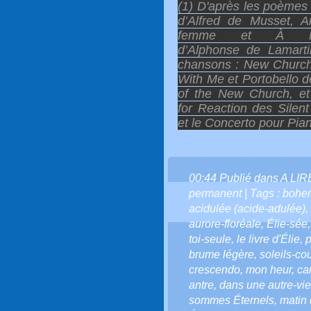
(1) D'après les poèmes 
d’Alfred de Musset, A
femme et À Né
d’Alphonse de Lamarti
chansons : New Churc
With Me et Portobello 
of the New Church, et
for Reaction des Silent
et le Concerto pour Pia
00:44 Publié dans
A LI
permanent
| Tags :
bohem
acidulée (acide-adulée)
,
aurore-floréale
,
Élie-sée
toi-seule
,
le livre d'Élie
,
p
brume légère
,
soleils-co
crescendo
,
mon heur
,
ca
antre
,
dans une autre-vie
sommes Éternels
,
matin