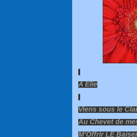
A Élie
Viens sous le Cla
Au Chevet de me
M’Offrir LE Baise