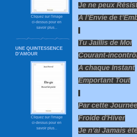
Je ne peux Résis
A l’Envie de t’Em
Cliquez sur l'image
ci-dessus pour en
savoir plus...
Tu Jaillis de Moi
UNE QUINTESSENCE
D'AMOUR
Courant-incontrô
A chaque Instant
Emportant Tout
Par cette Journé
Froide d'Hiver
Cliquez sur l'image
ci-dessus pour en
savoir plus...
Je n’ai Jamais ét