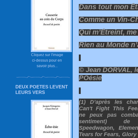
Dans tout mon Êt
Comme un Vin-C
Qui m’Étreint, me
Rien au Monde n’
Cliquez sur l'image
ci-dessus pour en
savoir plus...
© Jean DORVAL, l
POésie
DEUX POETES LEVENT
LEURS VERS
(1) D’après les cha
Can't Fight This Fee
ne peux pas comba
sentiment) d
Speedwagon, Elemen
Tears for Fears, Glory