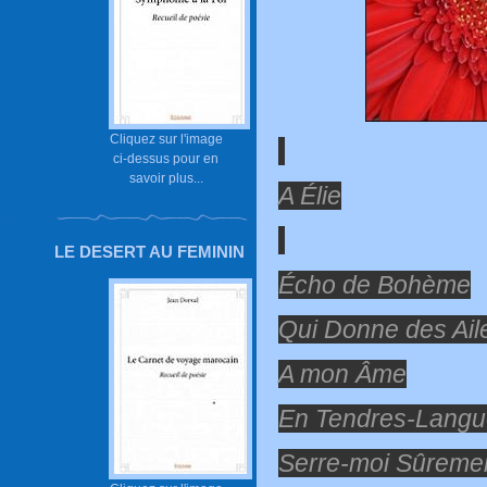
Cliquez sur l'image
ci-dessus pour en
savoir plus...
A Élie
LE DESERT AU FEMININ
Écho de Bohème
Qui Donne des Ail
A mon Âme
En Tendres-Langu
Serre-moi Sûreme