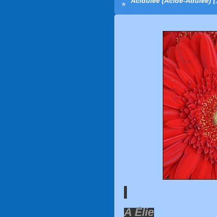
Acidulée (Acide-Adulée) (
A Élie