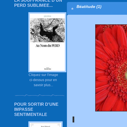
LA SOUFFRANCE D'UN
PERD SUBLIMEE...
Béatitude (1)
Cliquez sur l'image
ci-dessus pour en
savoir plus...
POUR SORTIR D'UNE
IMPASSE
SENTIMENTALE