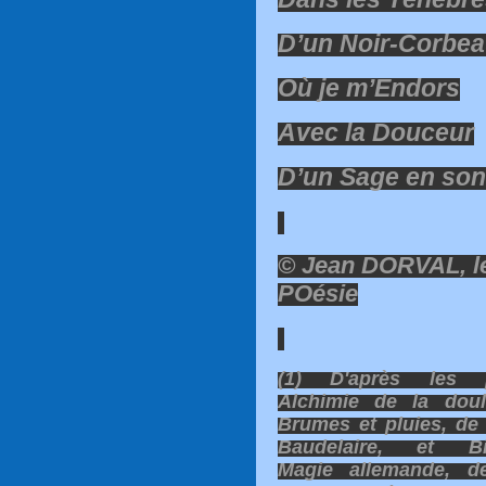
D’un Noir-Corbe
Où je m’Endors
Avec la Douceur
D’un Sage en so
© Jean DORVAL, l
POésie
(1) D'après les 
Alchimie de la doule
Brumes et pluies, de
Baudelaire, et Bi
Magie allemande, d