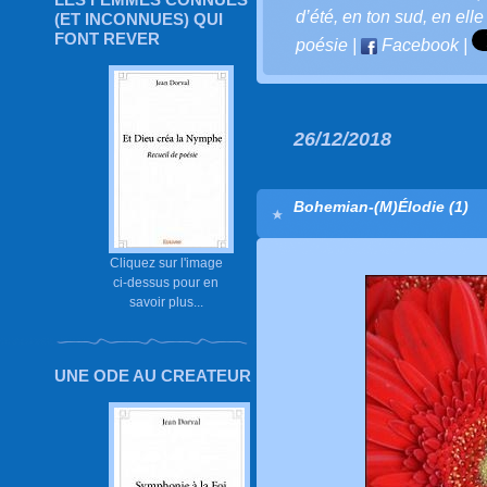
d’été
,
en ton sud
,
en elle
(ET INCONNUES) QUI
FONT REVER
poésie
|
Facebook
|
26/12/2018
Bohemian-(M)Élodie (1)
Cliquez sur l'image
ci-dessus pour en
savoir plus...
UNE ODE AU CREATEUR