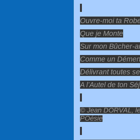
Ouvre-moi ta Rob
Que je Monte
Sur mon Bûcher-a
Comme un Démen
Délivrant toutes s
A l’Autel de ton Sé
© Jean DORVAL, le
POésie