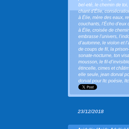
bel-eté
,
le chemin de toi
chant d'Élie
,
consécratio
à Élie
,
mère des eaux
,
r
couchants
,
l'Écho d'eux
à Élie
,
croisée de chemi
embrasse l'univers
,
l'ind
d’automne
,
le violon et l
de coups de fil
,
la prison
sonate-nocturne
,
ton vis
mousson
,
le fil-d’invisibl
étincelle
,
cimes et châti
elle seule
,
jean dorval po
dorval pour ltc poésie
,
ltc
23/12/2018