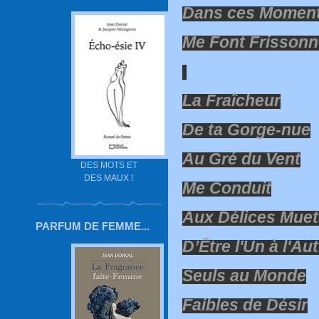
Dans ces Moment
Me Font Frissonn
La Fraîcheur
De ta Gorge-nue
Au Gré du Vent
DES MOTS ET
DES MAUX !
Me Conduit
Aux Délices Muet
PARFUM DE FEMME...
D’Être l'Un à l'Au
Seuls au Monde
Faibles de Désir