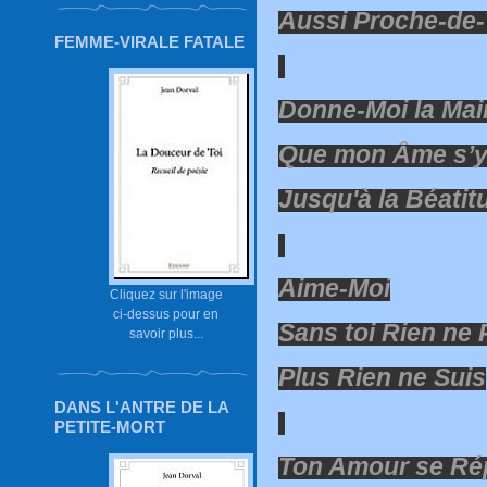
Aussi Proche-de-
FEMME-VIRALE FATALE
Donne-Moi la Mai
Que mon Âme s’y
Jusqu'à la Béatit
Aime-Moi
Cliquez sur l'image
ci-dessus pour en
Sans toi Rien ne 
savoir plus...
Plus Rien ne Suis
DANS L'ANTRE DE LA
PETITE-MORT
Ton Amour se Ré