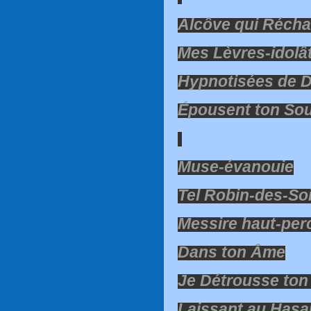
Alcôve qui Récha
Mes Lèvres-idolâ
Hypnotisées de D
Épousent ton Sou
Muse-évanouie
Tel Robin-des-So
Messire haut-per
Dans ton Âme
Je Détrousse ton
Laissant au Hasa