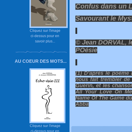
Confus dans un 
Savourant le Mys
Cliquez sur l'image
ci-dessus pour en
© Jean DORVAL, l
savoir plus...
POésie
AU COEUR DES MOTS...
(1) D’après le poème
nous fait trembler de
Guérin, et les chanso
All Your Love On Me
Name Of The Game du
Abba
Cliquez sur l'image
ci-dessus pour en