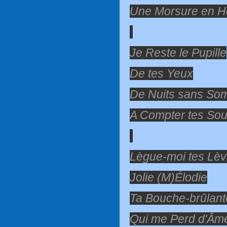
Une Morsure en H
Je Reste le Pupille
De tes Yeux
De Nuits sans So
A Compter tes Sou
Lègue-moi tes Lèv
Jolie (M)Élodie
Ta Bouche-brûlant
Qui me Perd d'Âme