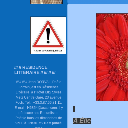
/// // RESIDENCE
LITTERAIRE // /// // ///
/// // /// // Jean DORVAL, Poète
Lorrain, est en Résidence
Littéraire, à l’Hôtel IBIS Styles
Metz Centre Gare, 23 avenue
Foch. Tél. : +33.3.87.66.81.11.
E-mail : H6854@accor.com. Il y
dédicace ses Recueils de
Poésie tous les dimanches de
A Élie
9h00 à 12h30. /// / Il est publié