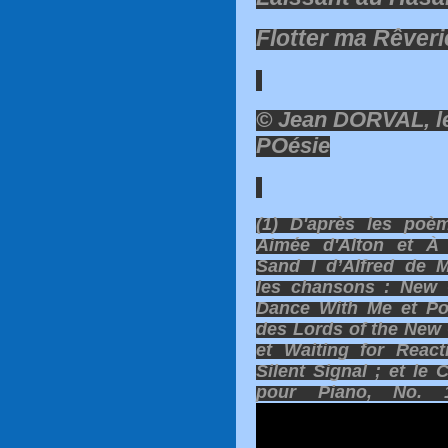
Flotter ma Rêveri
© Jean DORVAL, l
POésie
(1) D'après les poè
Aimée d'Alton et À
Sand I d’Alfred de M
les chansons : New 
Dance With Me et Por
des Lords of the New
et Waiting for React
Silent Signal ;
et le 
pour Piano, No.