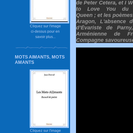
de Peter Cetera, et I 
to Love You du 
Queen ; et les poèmes 
Aragon, L'absence d
Cliquez sur l'image
d’Évariste de Parn
ci-dessus pour en
Arménienne de Fran
savoir plus...
Compagne savoureuse 
MOTS AIMANTS, MOTS
AMANTS
Cliquez sur l'image