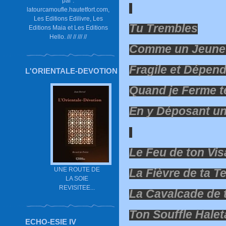
par :
latourcamoufle.hautetfort.com,
Les Editions Edilivre, Les
Tu Trembles
Editions Maia et Les Editions
Hello. /// // /// //
Comme un Jeune 
Fragile et Dépen
L'ORIENTALE-DEVOTION
Quand je Ferme t
En y Déposant un
Le Feu de ton Vi
UNE ROUTE DE
La Fièvre de ta 
LA SOIE
REVISITEE...
La Cavalcade de
Ton Souffle Halet
ECHO-ESIE IV