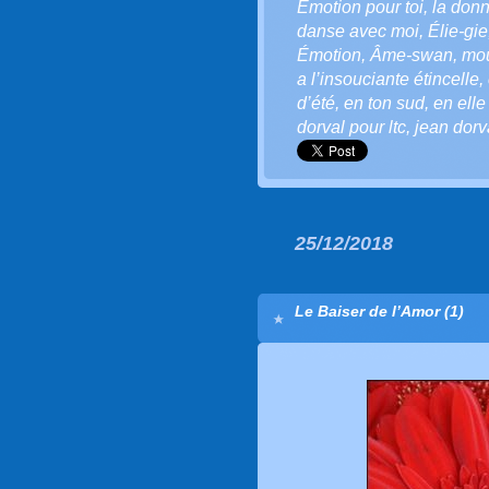
Émotion pour toi
,
la donn
danse avec moi
,
Élie-gie
Émotion
,
Âme-swan
,
mo
a l’insouciante étincelle
,
d’été
,
en ton sud
,
en elle
dorval pour ltc
,
jean dorv
25/12/2018
Le Baiser de l’Amor (1)