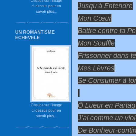
Cliquez sur l'image
Jusqu’à Entendre
ci-dessus pour en
savoir plus...
Mon Cœur
Battre contre ta Po
UN ROMANTISME
ECHEVELE
Mon Souffle
Frissonner dans t
Mes Lèvres
Se Consumer à to
Ô Lueur en Partag
Cliquez sur l'image
ci-dessus pour en
savoir plus...
J’ai comme un viol
De Bonheur-conti