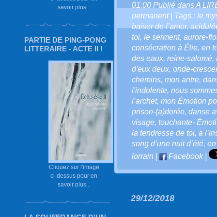
01:00 Publié dans
A LI
savoir plus...
permanent
| Tags :
le my
baiser de l’amor
,
acidulé
toi
,
le serment
,
aurore-fl
PARTIE DE PING-PONG
consécration à Élie
,
en t
LITTERAIRE - ACTE II !
des eaux
,
reine-salomé
,
d'eux deux
,
onde-cresce
chemins
,
mon antre
,
dan
l'indolente
,
nous sommes
l’archet
,
mon Émotion pou
prison-(a)dorée
,
danse a
visage
,
touchante- Émot
la tendresse de toi
,
a l’i
song d’une nuit d’été
,
en
lorrain
|
Facebook
|
Cliquez sur l'image
ci-dessus pour en
savoir plus...
29/12/2018