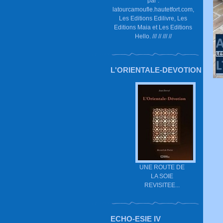
par :
latourcamoufle.hautetfort.com,
Les Editions Edilivre, Les
Editions Maia et Les Editions
Hello. /// // /// //
L'ORIENTALE-DEVOTION
UNE ROUTE DE
LA SOIE
REVISITEE...
ECHO-ESIE IV