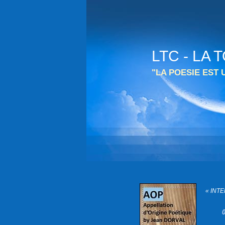
LTC - LA
"LA POESIE EST
« INT