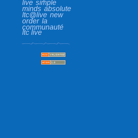
live
simple
minds
absolute
ltc@live
new
order
la
communauté
ltc live