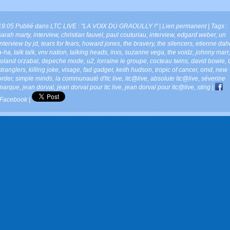
19:05 Publié dans
LTC LIVE : "LA VOIX DU GRAOULLY !"
|
Lien permanent
| Tags :
sarah marty
,
interview
,
christian fauvel
,
paul couturiau
,
interview
,
edgard weber
,
un
interview by jd
,
tears for fears
,
howard jones
,
the bravery
,
the silencers
,
etienne dah
a-ha
,
talk talk
,
vnv nation
,
talking heads
,
inxs
,
suzanne vega
,
the voidz
,
johnny marr
,
roland orzabal
,
depeche mode
,
u2
,
lorraine le groupe
,
cocteau twins
,
david bowie
,
stranglers
,
killing joke
,
visage
,
fad gadget
,
keith hudson
,
tropic of cancer
,
omd
,
new
order
,
simple minds
,
la communauté d'ltc live
,
ltc@live
,
absolute ltc@live
,
séverine
marque
,
jean dorval
,
jean dorval pour ltc live
,
jean dorval pour ltc@live
,
sting
|
Facebook
|