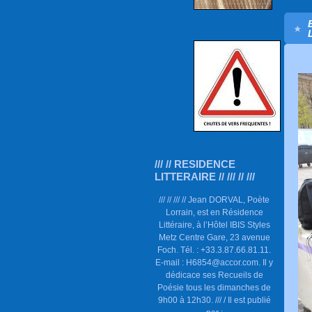
/// // RESIDENCE
LITTERAIRE // /// // ///
/// // /// // Jean DORVAL, Poète
Lorrain, est en Résidence
Littéraire, à l’Hôtel IBIS Styles
Metz Centre Gare, 23 avenue
Foch. Tél. : +33.3.87.66.81.11.
E-mail : H6854@accor.com. Il y
dédicace ses Recueils de
Poésie tous les dimanches de
9h00 à 12h30. /// / Il est publié