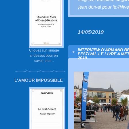
jean dorval pour ltc@live
14/05/2019
INTERVIEW D’ARMAND B
Cliquez sur l'image
FESTIVAL LE LIVRE A ME
ci-dessus pour en
2019
savoir plus...
L'AMOUR IMPOSSIBLE