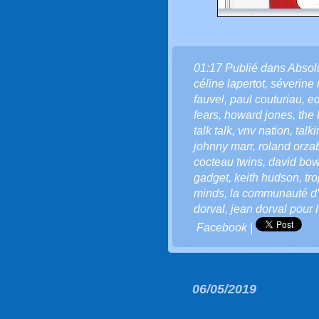
01:17 Publié dans
Absol
céline lapertot
,
séverine
fauvel
,
paul couturiau
,
e
fears
,
howard jones
,
the 
talk talk
,
vnv nation
,
talk
johnny marr
,
roland orza
cocteau twins
,
david bow
gadget
,
keith hudson
,
tr
minds
,
la communauté d'l
dorval
,
jean dorval pour l
Facebook
|
06/05/2019