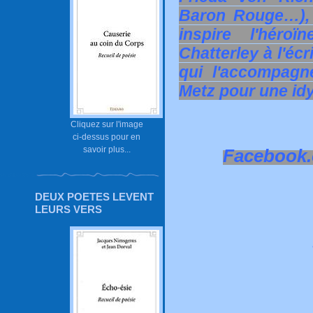
Baron Rouge…), 
inspire l'hér
Chatterley à l'éc
qui l'accompagn
Metz pour une idy
Cliquez sur l'image
ci-dessus pour en
savoir plus...
Facebook
DEUX POETES LEVENT
LEURS VERS