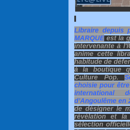
Libraire depuis 
MARQUE
est la 
intervenante à l
anime cette libr
habitude de défe
à la boutique q
Culture Pop.
S
choisie pour êtr
internationa
d’Angoulême en 
de désigner le m
révélation et l
sélection officie