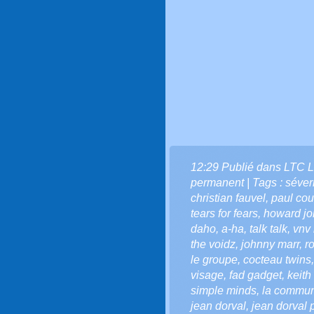
12:29 Publié dans
LTC L
permanent
| Tags :
séver
christian fauvel
,
paul cou
tears for fears
,
howard jo
daho
,
a-ha
,
talk talk
,
vnv 
the voidz
,
johnny marr
,
r
le groupe
,
cocteau twins
visage
,
fad gadget
,
keith
simple minds
,
la communa
jean dorval
,
jean dorval p