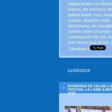
edgard weber
,
un intervi
bravery
,
the silencers
,
et
talking heads
,
inxs
,
suza
orzabal
,
depeche mode
,
david bowie
,
the strangl
hudson
,
tropic of cancer
,
communauté d'ltc live
,
lt
jean dorval pour ltc live
,
Facebook
|
11/05/2019
INTERVIEW DE CELINE L
FESTIVAL LE LIVRE A ME
2019