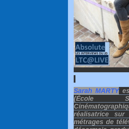
Sarah MARTY
es
(École Su
Cinématographiq
réalisatrice su
métrages de télév