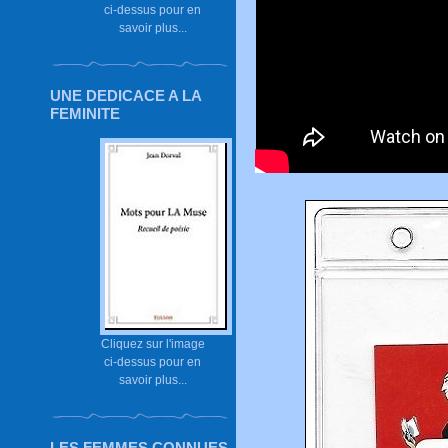
ci-dessus pour en
savoir plus...
UNE DEDICACE A LA
FEMINITE
Cliquez sur l'image
ci-dessus pour en
savoir plus...
LES FEMMES CONNUES