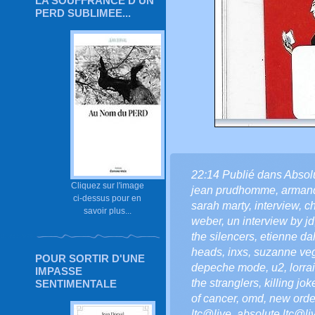
LA SOUFFRANCE D'UN
PERD SUBLIMEE...
22:14 Publié dans
Absol
Cliquez sur l'image
jean prudhomme
,
arman
ci-dessus pour en
sarah marty
,
interview
,
ch
savoir plus...
weber
,
un interview by jd
the silencers
,
etienne da
heads
,
inxs
,
suzanne ve
POUR SORTIR D'UNE
depeche mode
,
u2
,
lorra
IMPASSE
the stranglers
,
killing jok
SENTIMENTALE
of cancer
,
omd
,
new orde
ltc@live
,
absolute ltc@li