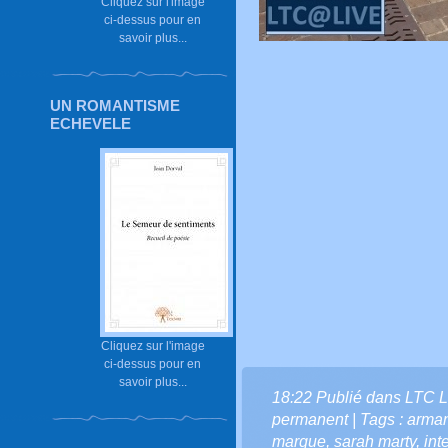
Cliquez sur l'image
ci-dessus pour en
savoir plus...
UN ROMANTISME
ECHEVELE
Cliquez sur l'image
ci-dessus pour en
savoir plus...
18:22 Publié dans
LTC L
permanent
| Tags :
arma
marque
,
sarah marty
,
int