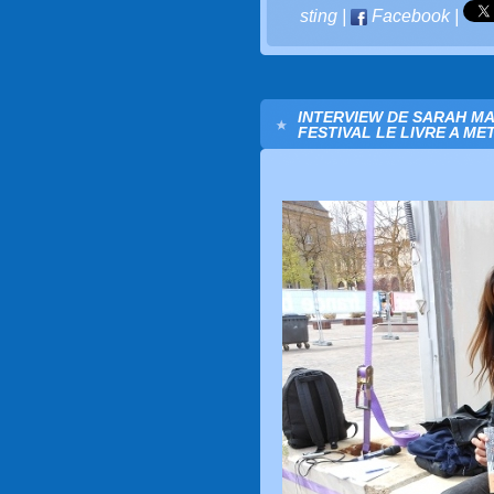
sting
|
Facebook
|
INTERVIEW DE SARAH M
FESTIVAL LE LIVRE A ME