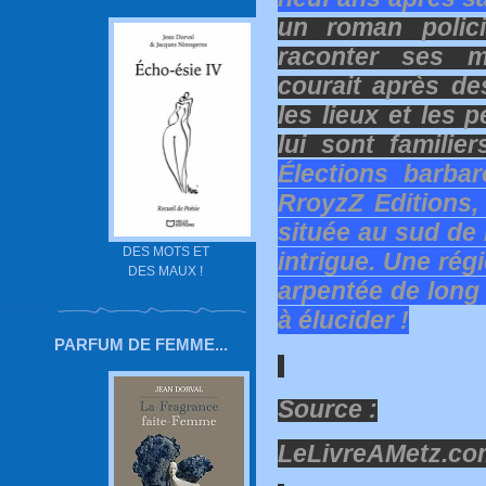
un roman polici
raconter ses m
courait après des
les lieux et les 
lui sont familie
Élections barba
RroyzZ Editions, 
située au sud d
DES MOTS ET
intrigue. Une rég
DES MAUX !
arpentée de long e
à élucider !
PARFUM DE FEMME...
Source :
LeLivreAMetz.c