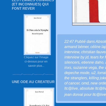
(ET INCONNUES) QUI
FONT REVER
22:47 Publié dans
Absol
armand bémer
,
céline la
interview
,
christian fauve
interview by jd
,
tears for 
Cliquez sur l'image
ci-dessus pour en
silencers
,
etienne daho
,
savoir plus...
inxs
,
suzanne vega
,
the 
depeche mode
,
u2
,
lorra
the stranglers
,
killing jok
UNE ODE AU CREATEUR
of cancer
,
omd
,
new orde
ltc@live
,
absolute ltc@li
jean dorval pour ltc@live