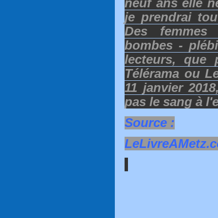
neuf ans elle n
je prendrai tou
Des femmes 
bombes - plébi
lecteurs, que 
Télérama ou Le
11 janvier 2018
pas le sang à l
Source :
LeLivreAMetz.c