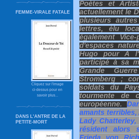
Poètes et Artis
actuellement le 
FEMME-VIRALE FATALE
plusieurs autre
lettres, élu lo
également Vice-
d'espaces nature
Hugo pour A l'
participé à sa 
Grande Guerr
Stromberg ; co
Cliquez sur l'image
soldats du Pay
ci-dessus pour en
tourmente de ce
savoir plus...
européenne.
Da
amants terrible
DANS L'ANTRE DE LA
Lady Chatterley,
PETITE-MORT
résident alors 
Frieda von Rich