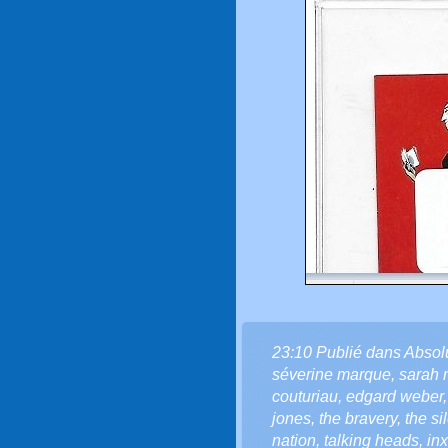
23:10 Publié dans
Absol
séverine marque
,
sarah 
couturiau
,
edgard weber
jones
,
the bravery
,
the si
nation
,
talking heads
,
in