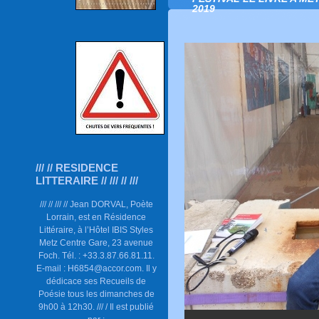
2019
/// // RESIDENCE
LITTERAIRE // /// // ///
/// // /// // Jean DORVAL, Poète
Lorrain, est en Résidence
Littéraire, à l’Hôtel IBIS Styles
Metz Centre Gare, 23 avenue
Foch. Tél. : +33.3.87.66.81.11.
E-mail : H6854@accor.com. Il y
dédicace ses Recueils de
Poésie tous les dimanches de
9h00 à 12h30. /// / Il est publié