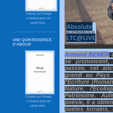
Cliquez sur l'image
ci-dessus pour en
savoir plus...
UNE QUINTESSENCE
D'AMOUR
Armand BEMER
a
se prononcent, 
passée, cet anc
grandi au Pays 
l'Ecriture (Roma
Nature, l'Ecolo
Patrimoine. Au
Cliquez sur l'image
poésie, il a obte
ci-dessus pour en
savoir plus...
poètes lorrains,