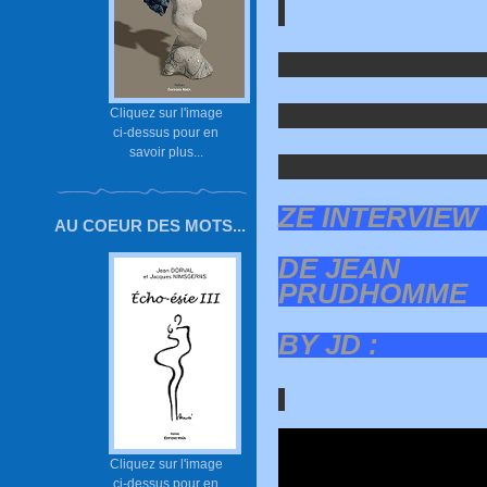
Cliquez sur l'image
ci-dessus pour en
savoir plus...
ZE INTERVIEW
AU COEUR DES MOTS...
DE JEAN
PRUDHOMME
BY JD :
Cliquez sur l'image
ci-dessus pour en