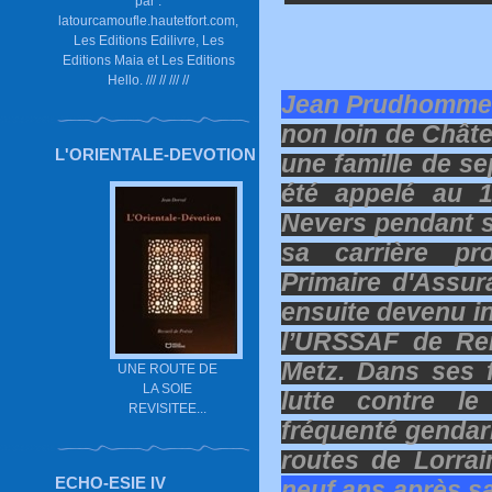
par :
latourcamoufle.hautetfort.com,
Les Editions Edilivre, Les
Editions Maia et Les Editions
Hello. /// // /// //
Jean Prudhomm
non loin de Châte
L'ORIENTALE-DEVOTION
une famille de sep
été appelé au 1
Nevers pendant 
sa carrière pr
Primaire d'Assur
ensuite devenu i
l’URSSAF de Re
Metz. Dans ses fo
UNE ROUTE DE
LA SOIE
lutte contre le
REVISITEE...
fréquenté gendarm
routes de Lorra
ECHO-ESIE IV
neuf ans après sa