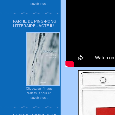
savoir plus...
PARTIE DE PING-PONG
LITTERAIRE - ACTE II !
Cliquez sur l'image
ci-dessus pour en
savoir plus...