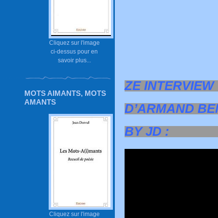
Cliquez sur l'image
ci-dessus pour en
savoir plus...
ZE INTERVIEW
MOTS AIMANTS, MOTS
AMANTS
D’ARMAND BE
BY JD :
Cliquez sur l'image