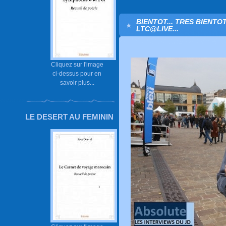
BIENTOT... TRES BIENTO
LTC@LIVE...
Cliquez sur l'image
ci-dessus pour en
savoir plus...
LE DESERT AU FEMININ