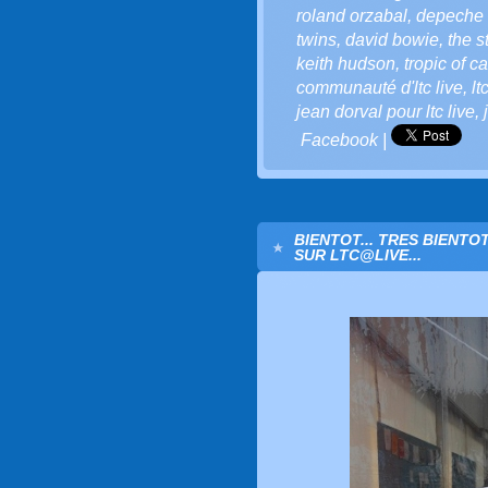
roland orzabal
,
depeche
twins
,
david bowie
,
the s
keith hudson
,
tropic of c
communauté d'ltc live
,
lt
jean dorval pour ltc live
,
Facebook
|
BIENTOT... TRES BIENTO
SUR LTC@LIVE...