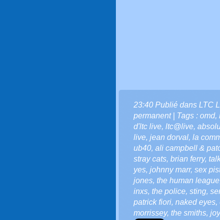
23:40 Publié dans
LTC L
permanent
| Tags :
omd
,
d'ltc live
,
ltc@live
,
absolu
live
,
jean dorval
,
la comm
ub40
,
ali campbell & pat
stray cats
,
brian ferry
,
tal
yes
,
johnny marr
,
sex pis
jones
,
the human league
inxs
,
the police
,
sting
,
se
patrick fiori
,
naked eyes
,
morrissey
,
the smiths
,
joy