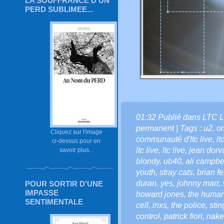
LA SOUFFRANCE D'UN
PERD SUBLIMEE...
01:32 Publié dans
LTC L
permanent
| Tags :
u2
,
o
Cliquez sur l'image
communauté d'ltc live
,
lt
ci-dessus pour en
ltc live
,
ltc live
,
jean dorv
savoir plus...
blondy
,
ub40
,
ali campbe
youth
,
stray cats
,
brian fe
duran
,
yes
,
johnny marr
,
POUR SORTIR D'UNE
IMPASSE
howard jones
,
the human
SENTIMENTALE
cell
,
inxs
,
the police
,
stin
control
,
patrick fiori
,
nake