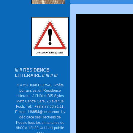
/// // RESIDENCE
LITTERAIRE // /// // ///
/// // /// // Jean DORVAL, Poète
Lorrain, est en Résidence
Littéraire, à l’Hôtel IBIS Styles
Metz Centre Gare, 23 avenue
Foch. Tél. : +33.3.87.66.81.11.
E-mail : H6854@accor.com. Il y
dédicace ses Recueils de
Poésie tous les dimanches de
9h00 à 12h30. /// / Il est publié