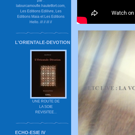
par :
latourcamoufle.hautetfort.com,
Les Editions Edilivre, Les
Editions Maia et Les Editions
Hello. /// // /// //
L'ORIENTALE-DEVOTION
UNE ROUTE DE
LA SOIE
REVISITEE...
ECHO-ESIE IV