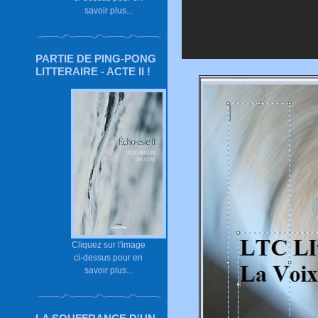
savoir plus...
PARTIE DE PING-PONG
LITTERAIRE - ACTE II !
Cliquez sur l'image
ci-dessus pour en
savoir plus...