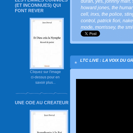
duran
,
yes
,
johnny marr
,
(ET INCONNUES) QUI
howard jones
,
the human
FONT REVER
cell
,
inxs
,
the police
,
stin
control
,
patrick fiori
,
nake
mode
,
morrissey
,
the smi
LTC LIVE : LA VOIX DU G
Cliquez sur l'image
ci-dessus pour en
savoir plus...
UNE ODE AU CREATEUR