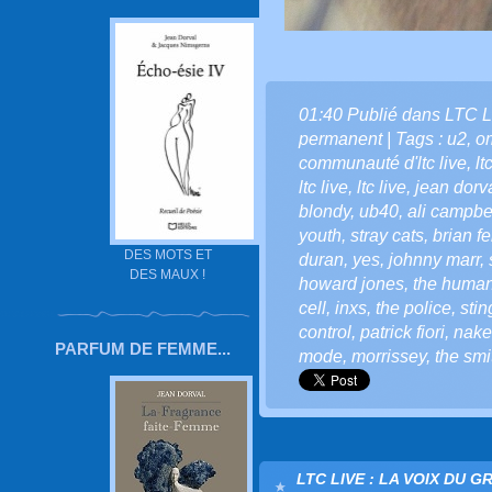
01:40 Publié dans
LTC L
permanent
| Tags :
u2
,
o
communauté d'ltc live
,
lt
ltc live
,
ltc live
,
jean dorv
blondy
,
ub40
,
ali campbe
youth
,
stray cats
,
brian fe
DES MOTS ET
duran
,
yes
,
johnny marr
,
DES MAUX !
howard jones
,
the human
cell
,
inxs
,
the police
,
stin
control
,
patrick fiori
,
nake
PARFUM DE FEMME...
mode
,
morrissey
,
the smi
LTC LIVE : LA VOIX DU G