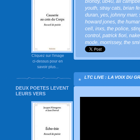
blondy
,
ub40
,
ali campbe
youth
,
stray cats
,
brian fe
duran
,
yes
,
johnny marr
,
howard jones
,
the human
cell
,
inxs
,
the police
,
stin
control
,
patrick fiori
,
nake
mode
,
morrissey
,
the smi
Cliquez sur l'image
ci-dessus pour en
savoir plus...
LTC LIVE : LA VOIX DU G
DEUX POETES LEVENT
LEURS VERS