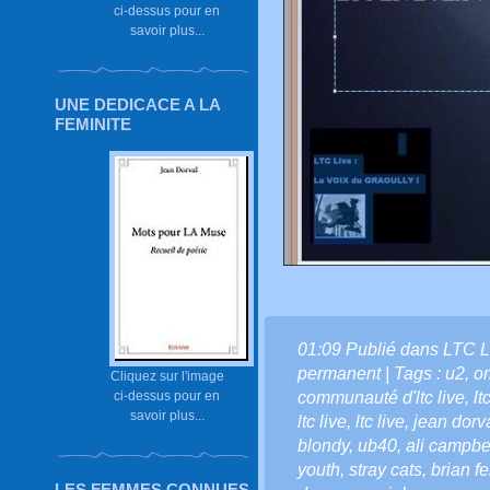
ci-dessus pour en
savoir plus...
UNE DEDICACE A LA
FEMINITE
01:09 Publié dans
LTC L
permanent
| Tags :
u2
,
o
Cliquez sur l'image
communauté d'ltc live
,
lt
ci-dessus pour en
savoir plus...
ltc live
,
ltc live
,
jean dorv
blondy
,
ub40
,
ali campbe
youth
,
stray cats
,
brian fe
LES FEMMES CONNUES