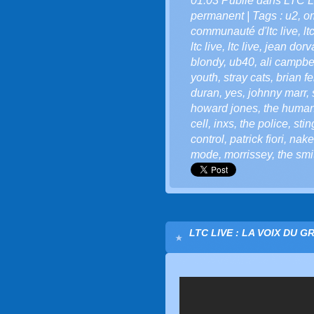
01:03 Publié dans
LTC L
permanent
| Tags :
u2
,
o
communauté d'ltc live
,
lt
ltc live
,
ltc live
,
jean dorv
blondy
,
ub40
,
ali campbe
youth
,
stray cats
,
brian fe
duran
,
yes
,
johnny marr
,
howard jones
,
the human
cell
,
inxs
,
the police
,
stin
control
,
patrick fiori
,
nake
mode
,
morrissey
,
the smi
LTC LIVE : LA VOIX DU G