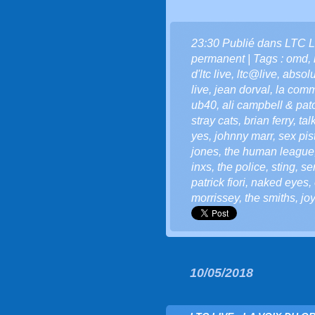
23:30 Publié dans
LTC L
permanent
| Tags :
omd
,
d'ltc live
,
ltc@live
,
absolu
live
,
jean dorval
,
la comm
ub40
,
ali campbell & pat
stray cats
,
brian ferry
,
tal
yes
,
johnny marr
,
sex pis
jones
,
the human league
inxs
,
the police
,
sting
,
se
patrick fiori
,
naked eyes
,
morrissey
,
the smiths
,
joy
10/05/2018