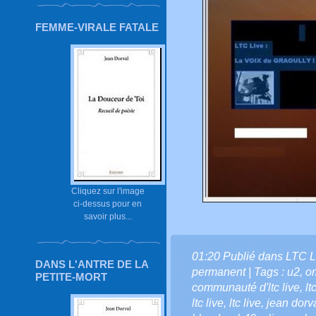
FEMME-VIRALE FATALE
Cliquez sur l'image
ci-dessus pour en
savoir plus...
01:20 Publié dans
LTC L
DANS L'ANTRE DE LA
permanent
| Tags :
u2
,
o
PETITE-MORT
communauté d'ltc live
,
lt
ltc live
,
ltc live
,
jean dorv