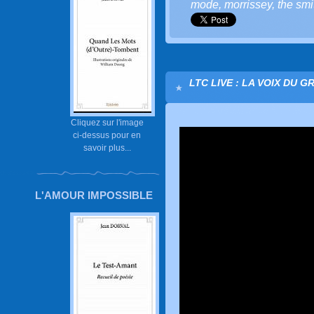
mode
,
morrissey
,
the smi
LTC LIVE : LA VOIX DU G
Cliquez sur l'image
ci-dessus pour en
savoir plus...
L'AMOUR IMPOSSIBLE