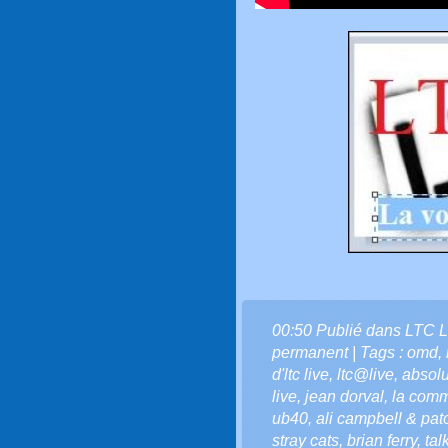
00:50 Publié dans
LTC L
permanent
| Tags :
omd
,
d'ltc live
,
ltc@live
,
absolu
live
,
jean dorval
,
la comm
ub40
,
ali campbell & pat
stray cats
,
brian ferry
,
tal