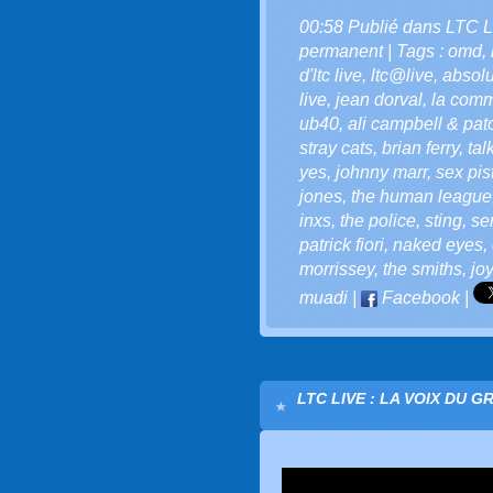
00:58 Publié dans
LTC L
permanent
| Tags :
omd
,
d'ltc live
,
ltc@live
,
absolu
live
,
jean dorval
,
la comm
ub40
,
ali campbell & pat
stray cats
,
brian ferry
,
tal
yes
,
johnny marr
,
sex pis
jones
,
the human league
inxs
,
the police
,
sting
,
se
patrick fiori
,
naked eyes
,
morrissey
,
the smiths
,
joy
muadi
|
Facebook
|
LTC LIVE : LA VOIX DU G