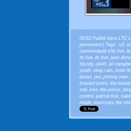
00:52 Publié dans
LTC L
permanent
| Tags :
u2
,
o
communauté d'ltc live
,
lt
ltc live
,
ltc live
,
jean dorv
blondy
,
ub40
,
ali campbe
youth
,
stray cats
,
brian fe
duran
,
yes
,
johnny marr
,
howard jones
,
the human
cell
,
inxs
,
the police
,
stin
control
,
patrick fiori
,
nake
mode
,
morrissey
,
the smi