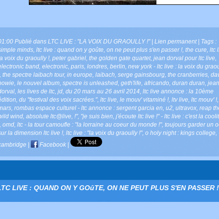
01:00 Publié dans
LTC LIVE : "LA VOIX DU GRAOULLY !"
|
Lien permanent
| Tags :
simple minds
,
ltc live : quand on y goûte
,
on ne peut plus s'en passer !
,
the cure
,
ltc 
la voix du graoully !
,
peter gabriel
,
the golden gate quartet
,
jean dorval pour ltc live
,
electronic band
,
electronic
,
paris
,
londres
,
berlin
,
new york - ltc live : la voix du grao
,
the spectre laibach tour
,
in europe
,
laibach
,
serge gainsbourg
,
the cranberries
,
da
bowie
,
le nouvel album
,
spectre is unleashed
,
geth'life
,
africando
,
duran duran
,
jea
dorval
,
les lives de ltc
,
jd
,
du 20 mars au 26 avril 2014
,
ltc live annonce : la 10ème
édition
,
du "festival des voix sacrées."
,
ltc live
,
le mouv' vitaminé !
,
ltv live
,
ltc mouv' !
mars
,
rombas espace culturel - ltc annonce : sergent garcia en
,
u2
,
ultravox
,
reap th
wild wind
,
absolute ltc@live
,
!"
,
"je suis bien
,
j'écoute ltc live !" - ltc live : c'est la cool
,
omd
,
ltc - la tour camoufle : "la lorraine au coeur du monde !"
,
toujours garder un oe
sur la dimension ltc live !
,
ltc live : "la voix du graoully !"
,
o holy night : kings college
,
cambridge
|
Facebook
|
LTC LIVE : QUAND ON Y GOûTE, ON NE PEUT PLUS S'EN PASSER !