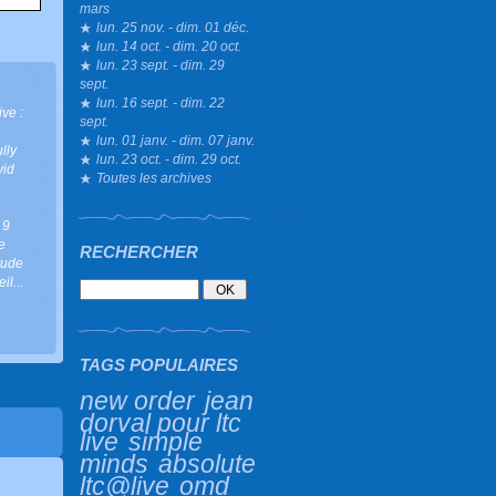
mars
lun. 25 nov. - dim. 01 déc.
lun. 14 oct. - dim. 20 oct.
lun. 23 sept. - dim. 29
sept.
lun. 16 sept. - dim. 22
live :
sept.
lun. 01 janv. - dim. 07 janv.
ully
lun. 23 oct. - dim. 29 oct.
vid
Toutes les archives
n
,
9
e
RECHERCHER
itude
il...
TAGS POPULAIRES
new order
jean
dorval pour ltc
live
simple
minds
absolute
ltc@live
omd