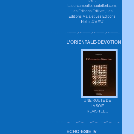
par :
latourcamoufle.hautetfort.com,
Les Editions Edilivre, Les
Editions Maia et Les Editions
Hello. /// // /// //
L'ORIENTALE-DEVOTION
UNE ROUTE DE
LA SOIE
REVISITEE...
ECHO-ESIE IV