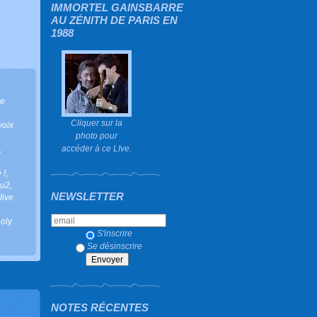
IMMORTEL GAINSBARRE
AU ZÉNITH DE PARIS EN
1988
he
Cliquer sur la
 voix
photo pour
accéder à ce LIve.
,
 !
,
u2
,
NEWSLETTER
 live
holy
S'inscrire
Se désinscrire
NOTES RÉCENTES