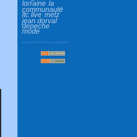
lorraine
la
communauté
ltc live
metz
jean dorval
depeche
mode