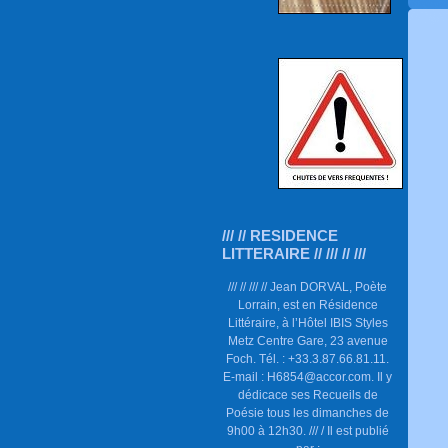
/// // RESIDENCE
LITTERAIRE // /// // ///
/// // /// // Jean DORVAL, Poète
Lorrain, est en Résidence
Littéraire, à l’Hôtel IBIS Styles
Metz Centre Gare, 23 avenue
Foch. Tél. : +33.3.87.66.81.11.
E-mail : H6854@accor.com. Il y
dédicace ses Recueils de
Poésie tous les dimanches de
9h00 à 12h30. /// / Il est publié