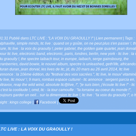
01:31 Publié dans
LTC LIVE : "LA VOIX DU GRAOULLY !"
|
Lien permanent
| Tags :
alphaville
,
simple minds
,
ltc live : quand on y goûte
,
on ne peut plus s'en passer !
,
t
cure
,
ltc live : la voix du graoully !
,
peter gabriel
,
the golden gate quartet
,
jean dorval
pour ltc live
,
electronic band
,
electronic
,
paris
,
londres
,
berlin
,
new york - ltc live : la
du graoully !
,
the spectre laibach tour
,
in europe
,
laibach
,
serge gainsbourg
,
the
cranberries
,
david bowie
,
le nouvel album
,
spectre is unleashed
,
geth'life
,
africando
duran duran
,
jean dorval
,
les lives de ltc
,
jd
,
du 20 mars au 26 avril 2014
,
ltc live
annonce : la 10ème édition
,
du "festival des voix sacrées."
,
ltc live
,
le mouv' vitaminé
ltv live
,
ltc mouv' !
,
9 mars
,
rombas espace culturel - ltc annonce : sergent garcia en
,
ultravox
,
reap the wild wind
,
absolute ltc@live
,
!"
,
"je suis bien
,
j'écoute ltc live !" - ltc
: c'est la coolitude !
,
omd
,
ltc - la tour camoufle : "la lorraine au coeur du monde !"
,
toujours garder un oeil... sur la dimension ltc live !
,
ltc live : "la voix du graoully !"
,
o 
night : kings college
|
Facebook
|
LTC LIVE : LA VOIX DU GRAOULLY !