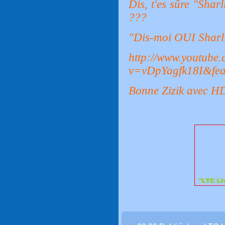
Dis, t'es sûre "Shar
???
"Dis-moi OUI Sharli
http://www.youtube
v=vDpYagfk18I&fea
Bonne Zizik avec HD