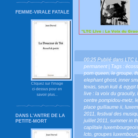
FEMME-VIRALE FATALE
00:25 Publié dans
LTC L
permanent
| Tags :
écos
porn queen
,
le groupe
,
t
elephant ghost
,
inner sm
Cliquez sur l'image
texas
,
seun kuti & egypt 
ci-dessus pour en
live : la voix du graoully
,
savoir plus...
centre pompidou-metz
,
l
place guillaume ii
,
luxem
2011
,
festival des musi
DANS L'ANTRE DE LA
juillet 2011
,
summer in th
PETITE-MORT
capiltale luxembourgeoi
lcto
,
groupes luxembour