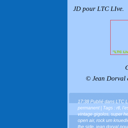
JD pour LTC LIve.
C
© Jean Dorval 
17:38 Publié dans
LTC L
permanent
| Tags :
rtl
,
l'e
vintage gigolos
,
super he
open air
,
rock um knuedl
the side
,
jean dorval pour 