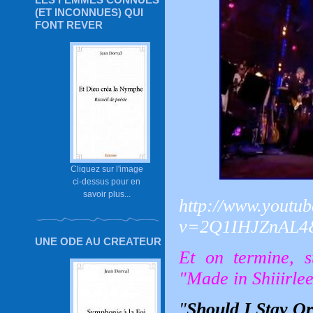
(ET INCONNUES) QUI
FONT REVER
Cliquez sur l'image
ci-dessus pour en
savoir plus...
http://www.youtu
v=2Q1IHJZnAL4&f
UNE ODE AU CREATEUR
Et on termine, 
"Made in Shiiirlee
"
Should I Stay O