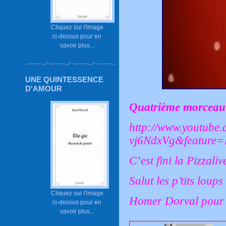
Cliquez sur l'image
ci-dessus pour en
savoir plus...
UNE QUINTESSENCE
D'AMOUR
Quatrième morceau 
http://www.youtube
vj6NdxVg&feature
C’est fini la Pizzaliv
Salut les p’tits loups 
Cliquez sur l'image
Homer Dorval pour 
ci-dessus pour en
savoir plus...