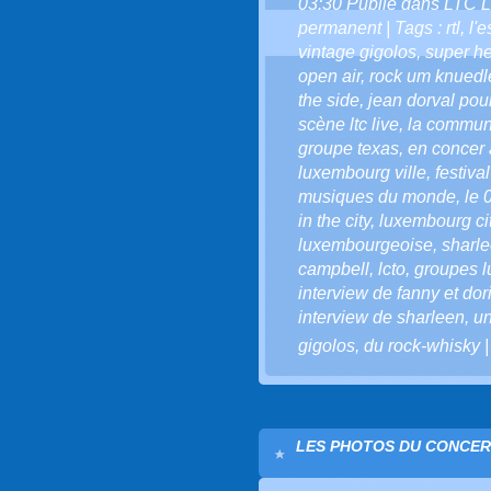
03:30 Publié dans
LTC L
permanent
| Tags :
rtl
,
l'e
vintage gigolos
,
super he
open air
,
rock um knuedl
the side
,
jean dorval pour 
scène ltc live
,
la communa
groupe texas
,
en concer
luxembourg ville
,
festiva
musiques du monde
,
le 
in the city
,
luxembourg city
luxembourgeoise
,
sharle
campbell
,
lcto
,
groupes 
interview de fanny et do
interview de sharleen
,
un
gigolos
,
du rock-whisky
LES PHOTOS DU CONCERT