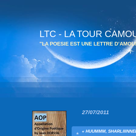
LTC - LA TOUR CAMO
"LA POESIE EST UNE LETTRE D’AMO
27/07/2011
« HUUMMM, SHARLIIINNEE 