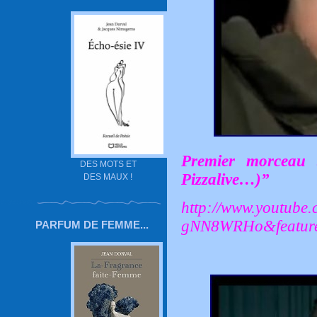
Premier morceau
DES MOTS ET
Pizzalive…)”
DES MAUX !
http://www.youtube
gNN8WRHo&featur
PARFUM DE FEMME...