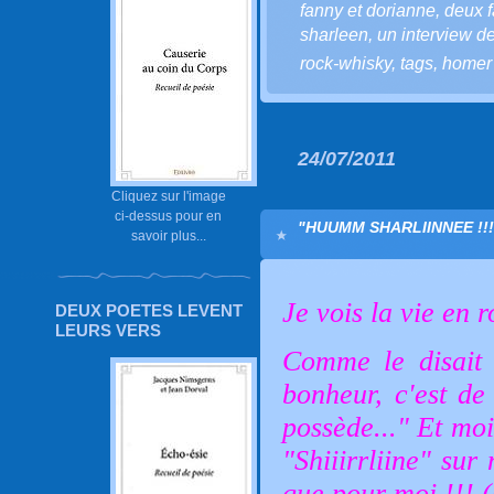
fanny et dorianne
,
deux f
sharleen
,
un interview d
rock-whisky
,
tags
,
homer 
24/07/2011
Cliquez sur l'image
ci-dessus pour en
"HUUMM SHARLIINNEE !!!
savoir plus...
Je vois la vie en r
DEUX POETES LEVENT
LEURS VERS
Comme le disait 
bonheur, c'est de
possède..."
Et moi,
"Shiiirrliine" sur 
que pour moi !!! (