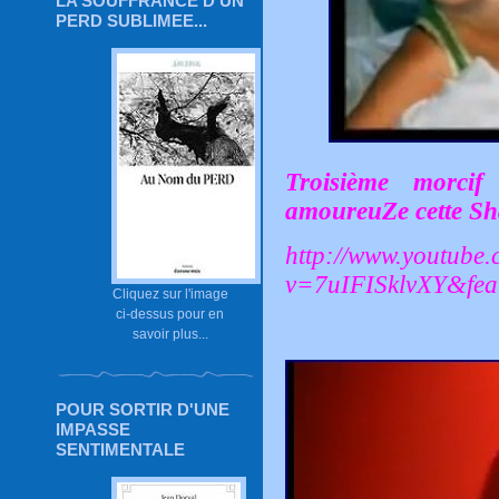
LA SOUFFRANCE D'UN
PERD SUBLIMEE...
Troisième morci
amoureuZe cette Sha
http://www.youtube
v=7uIFISklvXY&fe
Cliquez sur l'image
ci-dessus pour en
savoir plus...
POUR SORTIR D'UNE
IMPASSE
SENTIMENTALE