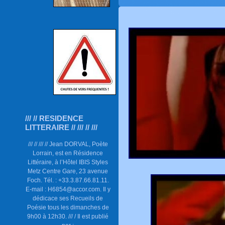
/// // RESIDENCE
LITTERAIRE // /// // ///
/// // /// // Jean DORVAL, Poète
Lorrain, est en Résidence
Littéraire, à l’Hôtel IBIS Styles
Metz Centre Gare, 23 avenue
Foch. Tél. : +33.3.87.66.81.11.
E-mail : H6854@accor.com. Il y
dédicace ses Recueils de
Poésie tous les dimanches de
9h00 à 12h30. /// / Il est publié