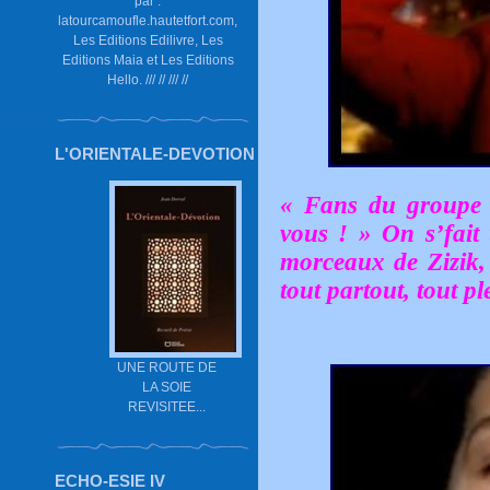
par :
latourcamoufle.hautetfort.com,
Les Editions Edilivre, Les
Editions Maia et Les Editions
Hello. /// // /// //
L'ORIENTALE-DEVOTION
« Fans du groupe T
vous ! » On s’fait 
morceaux de Zizik, 
tout partout, tout p
UNE ROUTE DE
LA SOIE
REVISITEE...
ECHO-ESIE IV