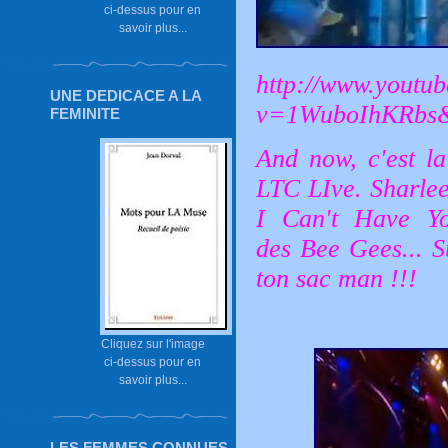
ci-dessus pour en
savoir plus...
http://www.youtu
UNE DEDICACE A LA
v=1WuboIhKRbs
FEMINITE
And now, c'est la
LTC LIve.
Sharlee
I Can't Have Yo
des Bee Gees... S
ton sac man !!!
Cliquez sur l'image
ci-dessus pour en
savoir plus...
LES FEMMES CONNUES