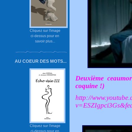
Cliquez sur l'image
ci-dessus pour en
savoir plus...
AU COEUR DES MOTS...
Deuxième ceaumor 
coquine !)
http://www.youtube
v=ESZIgpci3Gs&fe
Cliquez sur l'image
ci-dessus pour en