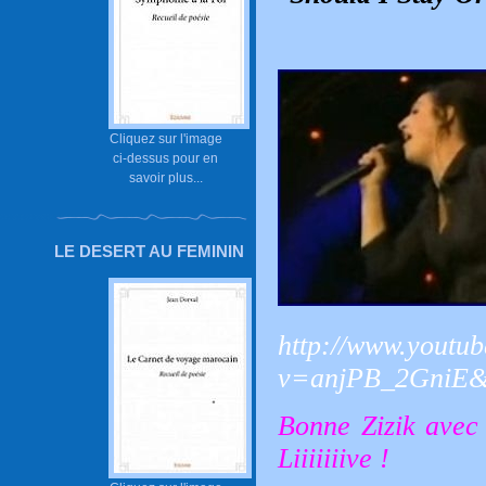
Cliquez sur l'image
ci-dessus pour en
savoir plus...
LE DESERT AU FEMININ
http://www.youtu
v=anjPB_2GniE&f
Bonne Zizik avec
Liiiiiiive !