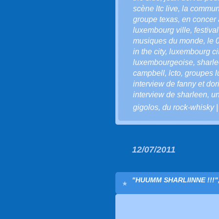
scène ltc live
,
la communa
groupe texas
,
en concer
luxembourg ville
,
festiva
musiques du monde
,
le 
in the city
,
luxembourg city
luxembourgeoise
,
sharle
campbell
,
lcto
,
groupes 
interview de fanny et do
interview de sharleen
,
un
gigolos
,
du rock-whisky
12/07/2011
"HUUMM SHARLIINNE !!!"