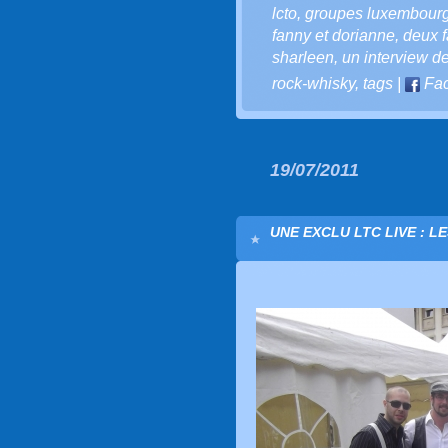
lcto
,
groupes luxembour
fanny et dorianne
,
deux f
sharleen
,
un interview d
rock-whisky
,
tags
|
Fa
19/07/2011
UNE EXCLU LTC LIVE : L