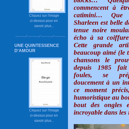
blocks…
Quelq
commencent à êtr
catimini… Que
Cliquez sur l'image
ci-dessus pour en
Sharleen est belle d
savoir plus...
tenue noire moulan
écho à sa coiffure
Cette grande art
UNE QUINTESSENCE
D'AMOUR
beaucoup aimé (le 
chansons le prou
depuis 1985 fait
foules, se pré
doucement à un int
ce moment précis,
humoristique au bor
bout des ongles et
Cliquez sur l'image
incroyable dans les 
ci-dessus pour en
savoir plus...