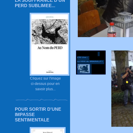
LA SOUFFRANCE D'UN
PERD SUBLIMEE...
Cliquez sur l'image
ci-dessus pour en
savoir plus...
POUR SORTIR D'UNE
IMPASSE
SENTIMENTALE