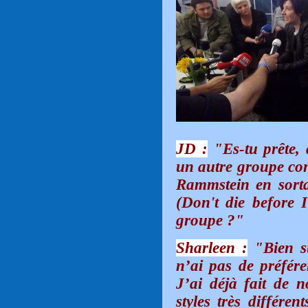
JD :
"Es-tu prête, 
un autre groupe con
Rammstein en sortan
(Don't die before I
groupe ?"
Sharleen :
"Bien sû
n’ai pas de préféren
J’ai déjà fait de 
styles très différe