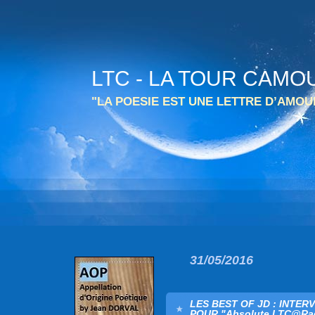
LTC - LA TOUR CAMO
"LA POESIE EST UNE LETTRE D’AMO
31/05/2016
LES BEST OF JD : INTE
POUR "Absolute LTC@Rad