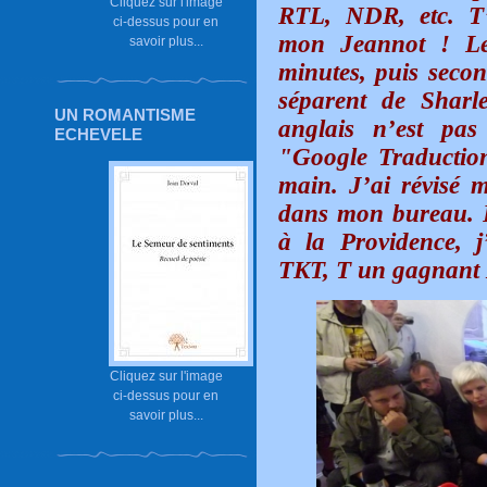
Cliquez sur l'image
RTL, NDR, etc. T
ci-dessus pour en
mon Jeannot ! Le
savoir plus...
minutes, puis seco
séparent de Sharl
UN ROMANTISME
anglais n’est pas
ECHEVELE
"Google Traductio
main. J’ai révisé m
dans mon bureau. P
à la Providence, 
TKT, T un gagnant 
Cliquez sur l'image
ci-dessus pour en
savoir plus...