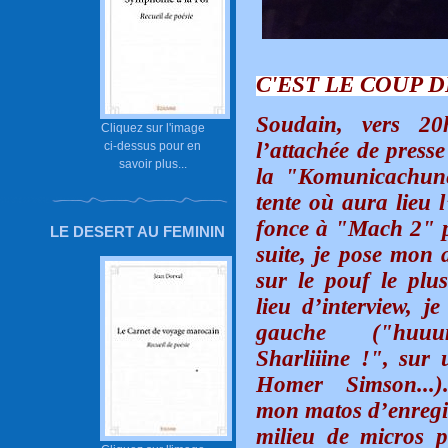
C'EST LE COUP 
Soudain, vers 20h
Cliquez sur l'image
l’attachée de press
ci-dessus pour en
savoir plus...
la "Komunicachune
tente où aura lieu l
fonce à "Mach 2" p
LE DESERT AU FEMININ
suite, je pose mon a
sur le pouf le plu
lieu d’interview, j
gauche ("huuu
Sharliiine !", sur
Homer Simson...).
mon matos d’enregi
milieu de micros p