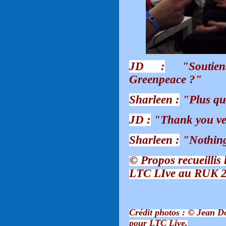
JD :
"Soutiens
Greenpeace ?"
Sharleen :
"Plus qu
JD :
"Thank you ve
Sharleen :
"Nothing 
© Propos recueillis 
LTC LIve au RUK 2
Crédit photos : © Jean 
pour LTC Live.