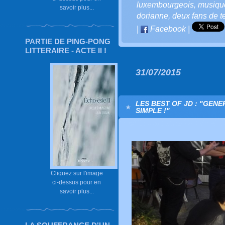
luxembourgeois
,
musiqu
savoir plus...
dorianne
,
deux fans de t
|
Facebook
|
PARTIE DE PING-PONG
LITTERAIRE - ACTE II !
31/07/2015
LES BEST OF JD : "GEN
SIMPLE !"
Cliquez sur l'image
ci-dessus pour en
savoir plus...