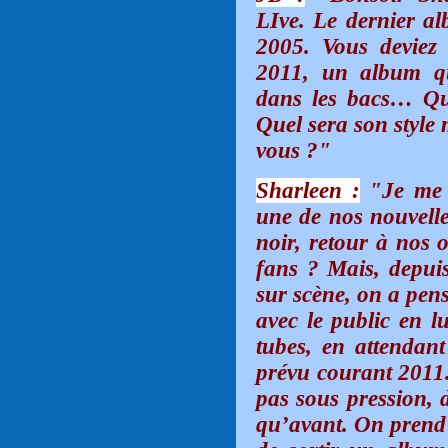
LIve. Le dernier a
2005. Vous deviez
2011, un album qu
dans les bacs… Qu
Quel sera son style 
vous ?"
Sharleen :
"Je me s
une de nos nouvelle
noir, retour à nos o
fans ? Mais, depuis
sur scène, on a pen
avec le public en lu
tubes, en attendan
prévu courant 2011.
pas sous pression, 
qu’avant. On prend t