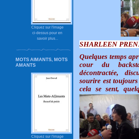
Cliquez sur l'image
ci-dessus pour en
savoir plus...
SHARLEEN PREN
Quelques temps après
MOTS AIMANTS, MOTS
cour du backsta
AMANTS
décontractée, dis
sourire est toujours
cela se sent, quel
Cliquez sur l'image