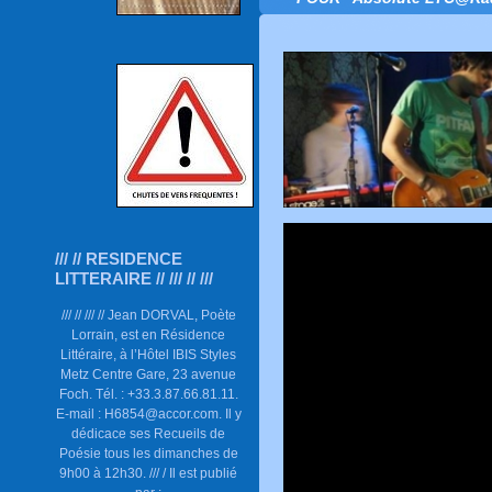
/// // RESIDENCE
LITTERAIRE // /// // ///
/// // /// // Jean DORVAL, Poète
Lorrain, est en Résidence
Littéraire, à l’Hôtel IBIS Styles
Metz Centre Gare, 23 avenue
Foch. Tél. : +33.3.87.66.81.11.
E-mail : H6854@accor.com. Il y
dédicace ses Recueils de
Poésie tous les dimanches de
9h00 à 12h30. /// / Il est publié