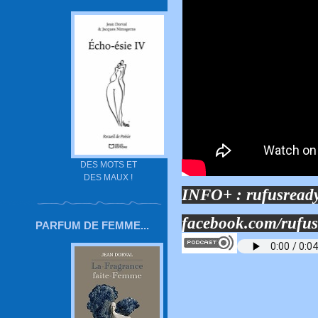
DES MOTS ET
DES MAUX !
INFO+ :
rufusread
facebook.com/rufu
PARFUM DE FEMME...