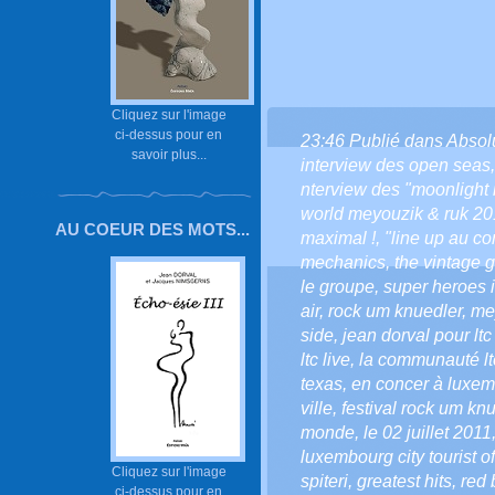
Cliquez sur l'image
ci-dessus pour en
23:46 Publié dans
Absol
savoir plus...
interview des open seas
nterview des "moonlight i
world meyouzik & ruk 20
AU COEUR DES MOTS...
maximal !
,
"line up au co
mechanics
,
the vintage 
le groupe
,
super heroes i
air
,
rock um knuedler
,
me
side
,
jean dorval pour ltc 
ltc live
,
la communauté ltc
texas
,
en concer à luxe
ville
,
festival rock um kn
monde
,
le 02 juillet 2011
luxembourg city tourist of
Cliquez sur l'image
spiteri
,
greatest hits
,
red 
ci-dessus pour en