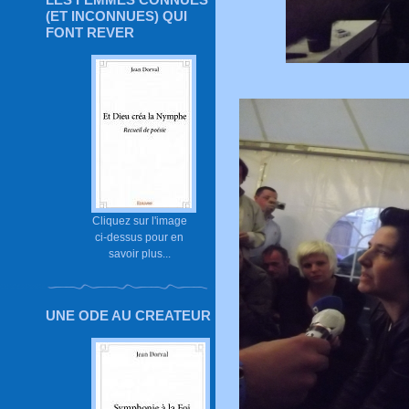
(ET INCONNUES) QUI
FONT REVER
Cliquez sur l'image
ci-dessus pour en
savoir plus...
UNE ODE AU CREATEUR