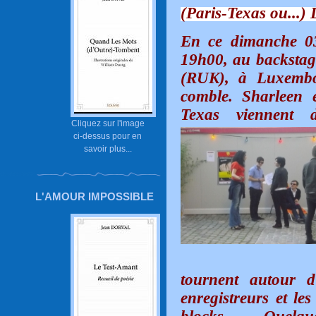
(Paris-Texas ou.
En ce dimanche 03
19h00, au backstag
(RUK), à Luxembou
comble. Sharleen 
Texas viennent 
Cliquez sur l'image
ci-dessus pour en
savoir plus...
L'AMOUR IMPOSSIBLE
tournent autour d’
enregistreurs et le