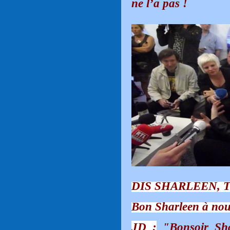
ne l’a pas !
DIS SHARLEEN, T
Bon Sharleen à nou
JD :
"Bonsoir Sha