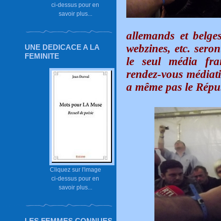
ci-dessus pour en
savoir plus...
allemands et belges
webzines, etc. sero
UNE DEDICACE A LA
FEMINITE
le seul média fra
rendez-vous médiati
a même pas le Répub
Cliquez sur l'image
ci-dessus pour en
savoir plus...
LES FEMMES CONNUES