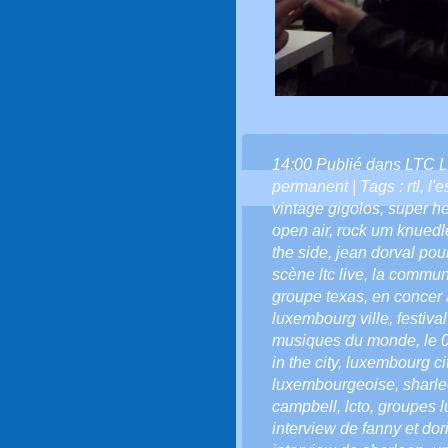
14:00 Publié dans
LTC L
permanent
| Tags :
rtl
,
l'e
vintage gigolos
,
super he
open air
,
rock um knuedl
the side
,
jean dorval pour 
scène ltc live
,
la communa
groupe texas
,
en concer
luxembourg ville
,
festiva
musiques du monde
,
le 
in the city
,
luxembourg city
luxembourgeoise
,
sharle
campbell
,
lcto
,
groupes 
interview de fanny et do