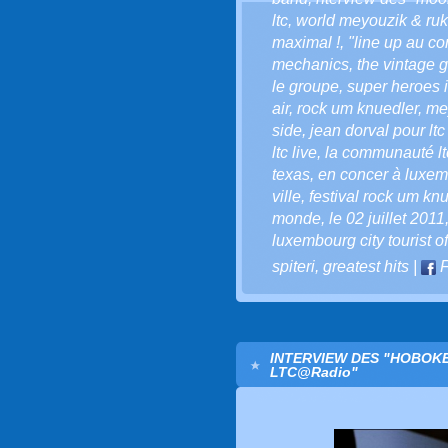
ltc
,
world meyouzik & ru
maximal !
,
"line up au co
mechanics
,
the vintage 
le groupe
,
super heroes i
air
,
rock um knuedler
,
me
side
,
jean dorval pour ltc 
ltc live
,
la communauté ltc
texas
,
en concer à luxe
ville
,
festival rock um kn
monde
,
le 02 juillet 2011
luxembourg city tourist of
spiteri
,
greatest hits
|
F
INTERVIEW DES "HOBOKE
LTC@Radio"