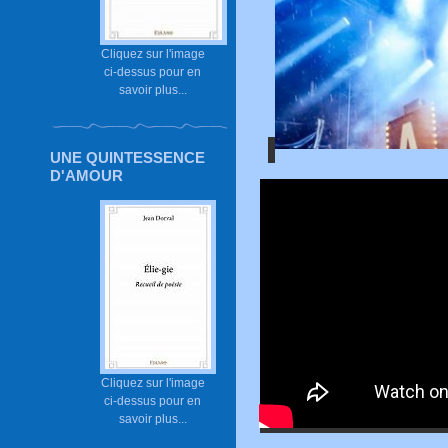
Cliquez sur l'image
ci-dessus pour en
savoir plus...
UNE QUINTESSENCE
D'AMOUR
Cliquez sur l'image
ci-dessus pour en
savoir plus...