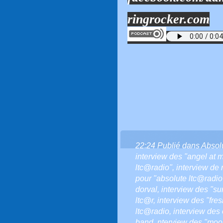
ringrocker.com
22:24 Publié dans
Absol
interview des "angel at m
ltc@radio"
,
interview de 
pour "absolute ltc@radio
dorval
,
interview des "su
ltc@r
,
interview des "fre
ltc@radio
,
interview des
band
,
nterview des "moon