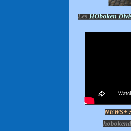
Les
HOboken Divis
NEWS+ 
hobokend