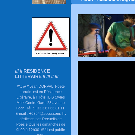
/// // RESIDENCE
LITTERAIRE // /// // ///
/// // /// // Jean DORVAL, Poète
Lorrain, est en Résidence
Littéraire, à l’Hôtel IBIS Styles
Metz Centre Gare, 23 avenue
Foch. Tél. : +33.3.87.66.81.11.
E-mail : H6854@accor.com. Il y
dédicace ses Recueils de
Poésie tous les dimanches de
9h00 à 12h30. /// / Il est publié