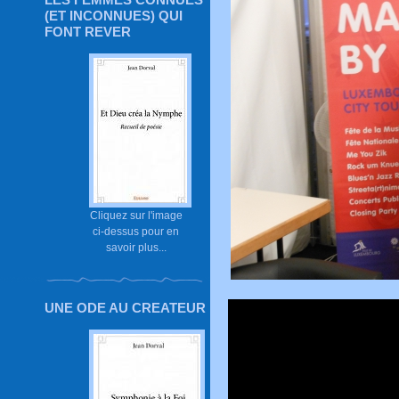
(ET INCONNUES) QUI
FONT REVER
Cliquez sur l'image
ci-dessus pour en
savoir plus...
UNE ODE AU CREATEUR