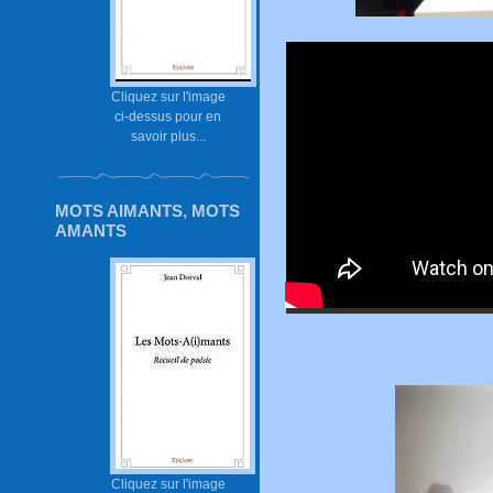
Cliquez sur l'image
ci-dessus pour en
savoir plus...
MOTS AIMANTS, MOTS
AMANTS
Cliquez sur l'image