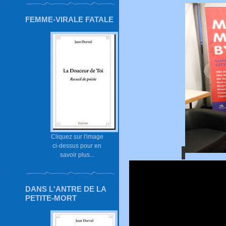
FEMME-VIRALE FATALE
Cliquez sur l'image
ci-dessus pour en
savoir plus...
DANS L'ANTRE DE LA
PETITE-MORT