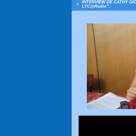
INTERVIEW DE CATHY GI
LTC@Radio".