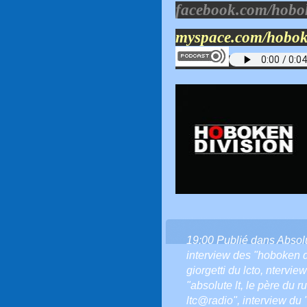
facebook.com/hobok
myspace.com/hobok
19:00 Publié dans
Absol
interview des "hoboken d
giorgetti du lcto
,
nterview
"absolute lt
,
le père du r
ltc@radio"
,
interview du 