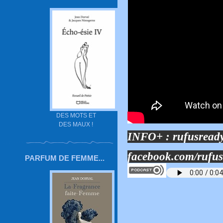
DES MOTS ET
DES MAUX !
INFO+ :
rufusread
facebook.com/rufu
PARFUM DE FEMME...