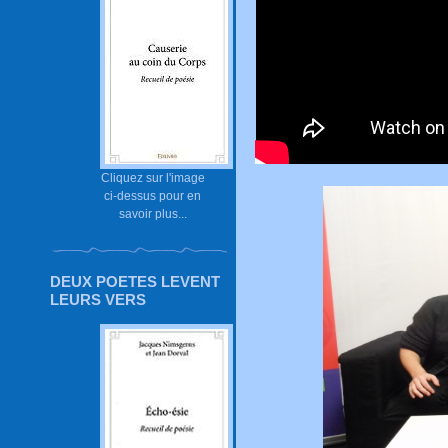
Cliquez sur l'image
ci-dessus pour en
savoir plus...
DEUX POETES LEVENT
LEURS VERS