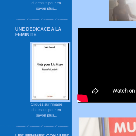
ci-dessus pour en
savoir plus...
UNE DEDICACE A LA
FEMINITE
Cliquez sur l'image
ci-dessus pour en
savoir plus...
LES FEMMES CONNUES