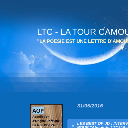
LTC - LA TOUR CAMO
"LA POESIE EST UNE LETTRE D’AMO
31/05/2016
LES BEST OF JD : INTE
POUR "Absolute LTC@Rad