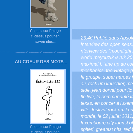
Cliquez sur l'image
ci-dessus pour en
23:46 Publié dans
Absol
savoir plus...
interview des open seas
nterview des "moonlight i
world meyouzik & ruk 20
AU COEUR DES MOTS...
maximal !
,
"line up au co
mechanics
,
the vintage 
le groupe
,
super heroes i
air
,
rock um knuedler
,
me
side
,
jean dorval pour ltc 
ltc live
,
la communauté ltc
texas
,
en concer à luxe
ville
,
festival rock um kn
monde
,
le 02 juillet 2011
luxembourg city tourist of
Cliquez sur l'image
spiteri
,
greatest hits
,
red 
ci-dessus pour en