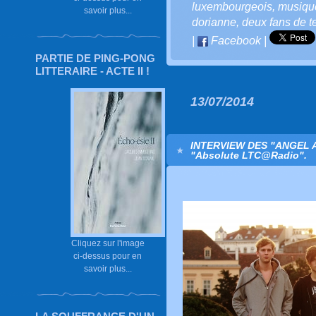
luxembourgeois
,
musiqu
savoir plus...
dorianne
,
deux fans de t
|
Facebook
|
PARTIE DE PING-PONG
LITTERAIRE - ACTE II !
13/07/2014
INTERVIEW DES "ANGEL 
"Absolute LTC@Radio".
Cliquez sur l'image
ci-dessus pour en
savoir plus...