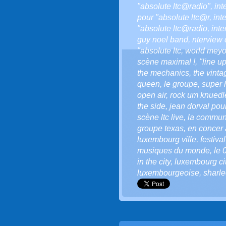
"absolute ltc@radio"
,
int
pour "absolute ltc@r
,
int
"absolute ltc@radio
,
int
guy noel band
,
nterview 
"absolute ltc
,
world meyo
scène maximal !
,
"line u
the mechanics
,
the vinta
queen
,
le groupe
,
super 
open air
,
rock um knuedl
the side
,
jean dorval pour 
scène ltc live
,
la communa
groupe texas
,
en concer
luxembourg ville
,
festiva
musiques du monde
,
le 
in the city
,
luxembourg city
luxembourgeoise
,
sharle