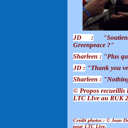
JD :
"Soutiens
Greenpeace ?"
Sharleen :
"Plus qu
JD :
"Thank you ve
Sharleen :
"Nothing 
© Propos recueillis 
LTC LIve au RUK 2
Crédit photos : © Jean 
pour LTC Live.