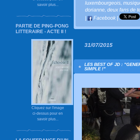
luxembourgeois
,
musiqu
savoir plus...
dorianne
,
deux fans de t
|
Facebook
|
PARTIE DE PING-PONG
LITTERAIRE - ACTE II !
31/07/2015
LES BEST OF JD : "GEN
SIMPLE !"
Cliquez sur l'image
ci-dessus pour en
savoir plus...