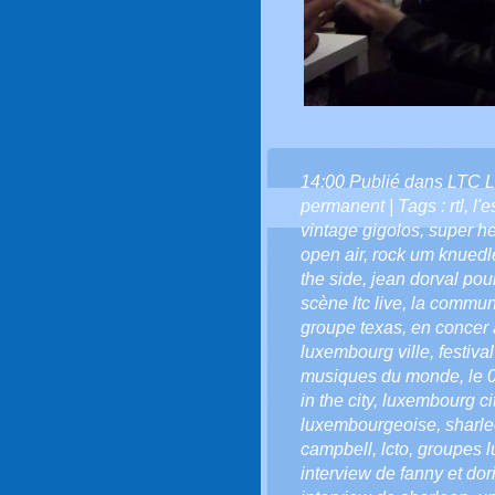
14:00 Publié dans
LTC L
permanent
| Tags :
rtl
,
l'e
vintage gigolos
,
super he
open air
,
rock um knuedl
the side
,
jean dorval pour 
scène ltc live
,
la communa
groupe texas
,
en concer
luxembourg ville
,
festiva
musiques du monde
,
le 
in the city
,
luxembourg city
luxembourgeoise
,
sharle
campbell
,
lcto
,
groupes 
interview de fanny et do