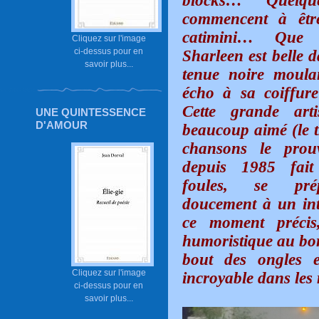
blocks…
Quelq
commencent à êtr
catimini… Que
Cliquez sur l'image
ci-dessus pour en
Sharleen est belle d
savoir plus...
tenue noire moulan
écho à sa coiffure
Cette grande art
UNE QUINTESSENCE
D'AMOUR
beaucoup aimé (le 
chansons le prou
depuis 1985 fait
foules, se pré
doucement à un int
ce moment précis,
humoristique au bor
bout des ongles et
Cliquez sur l'image
incroyable dans les 
ci-dessus pour en
savoir plus...