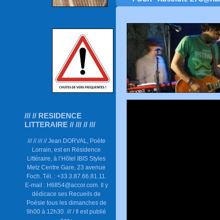
/// // RESIDENCE
LITTERAIRE // /// // ///
/// // /// // Jean DORVAL, Poète
Lorrain, est en Résidence
Littéraire, à l’Hôtel IBIS Styles
Metz Centre Gare, 23 avenue
Foch. Tél. : +33.3.87.66.81.11.
E-mail : H6854@accor.com. Il y
dédicace ses Recueils de
Poésie tous les dimanches de
9h00 à 12h30. /// / Il est publié