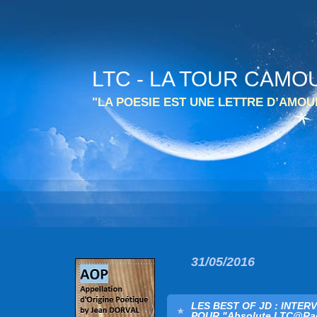
LTC - LA TOUR CAMO
"LA POESIE EST UNE LETTRE D’AMO
31/05/2016
LES BEST OF JD : INTE
POUR "Absolute LTC@Rad