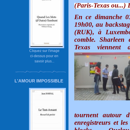
(Paris-Texas ou.
En ce dimanche 03
19h00, au backstag
(RUK), à Luxembou
comble. Sharleen 
Texas viennent 
Cliquez sur l'image
ci-dessus pour en
savoir plus...
L'AMOUR IMPOSSIBLE
tournent autour d’
enregistreurs et le