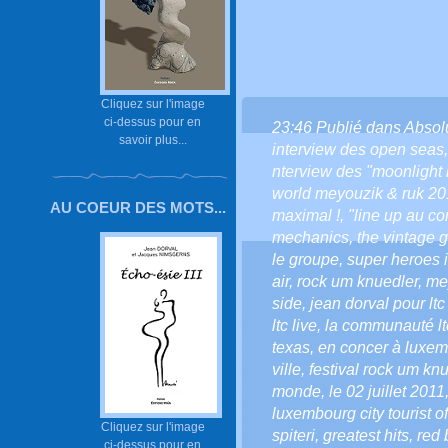
Cliquez sur l'image
ci-dessus pour en
23:46 Publié dans
Absol
savoir plus...
interview des open seas
nterview des "moonlight i
world meyouzik & ruk 20
AU COEUR DES MOTS...
maximal !
,
"line up au co
mechanics
,
the vintage 
le groupe
,
super heroes i
air
,
rock um knuedler
,
me
side
,
jean dorval pour ltc 
ltc live
,
la communauté ltc
texas
,
en concer à luxe
ville
,
festival rock um kn
monde
,
le 02 juillet 2011
luxembourg city tourist of
Cliquez sur l'image
spiteri
,
greatest hits
,
red 
ci-dessus pour en