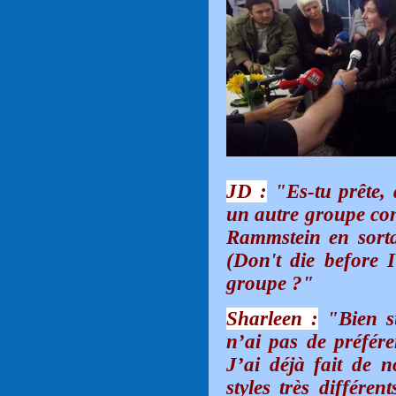
JD :
"Es-tu prête, 
un autre groupe con
Rammstein en sortan
(Don't die before I
groupe ?"
Sharleen :
"Bien sû
n’ai pas de préféren
J’ai déjà fait de 
styles très différe