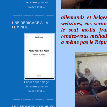
ci-dessus pour en
savoir plus...
allemands et belges
webzines, etc. sero
UNE DEDICACE A LA
FEMINITE
le seul média fra
rendez-vous médiati
a même pas le Répub
Cliquez sur l'image
ci-dessus pour en
savoir plus...
LES FEMMES CONNUES