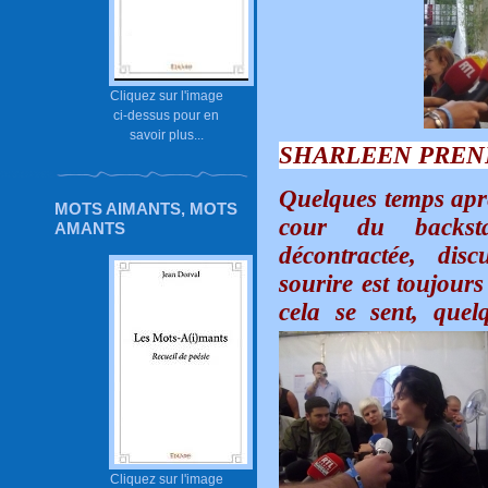
Cliquez sur l'image
ci-dessus pour en
savoir plus...
SHARLEEN PREN
Quelques temps après
MOTS AIMANTS, MOTS
cour du backsta
AMANTS
décontractée, dis
sourire est toujours
cela se sent, quel
Cliquez sur l'image