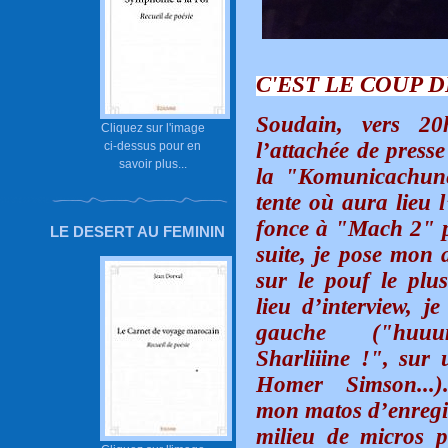
C'EST LE COUP 
Soudain, vers 20h
Cliquez sur l'image
l’attachée de press
ci-dessus pour en
savoir plus...
la "Komunicachune
tente où aura lieu l
fonce à "Mach 2" p
LE DESERT AU FEMININ
suite, je pose mon a
sur le pouf le plu
lieu d’interview, j
gauche ("huuu
Sharliiine !", sur
Homer Simson...).
mon matos d’enregi
milieu de micros p