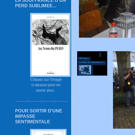
LA SOUFFRANCE D'UN
PERD SUBLIMEE...
Cliquez sur l'image
ci-dessus pour en
savoir plus...
POUR SORTIR D'UNE
IMPASSE
SENTIMENTALE