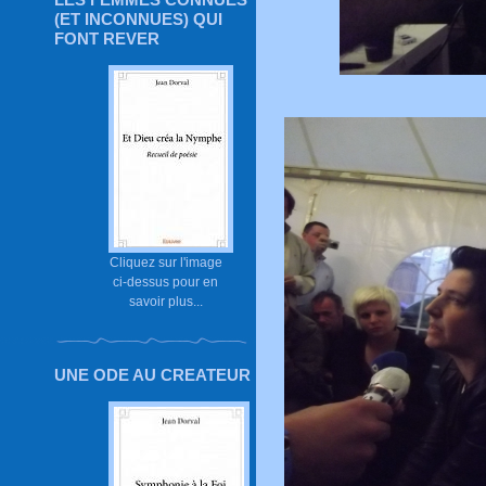
(ET INCONNUES) QUI
FONT REVER
Cliquez sur l'image
ci-dessus pour en
savoir plus...
UNE ODE AU CREATEUR