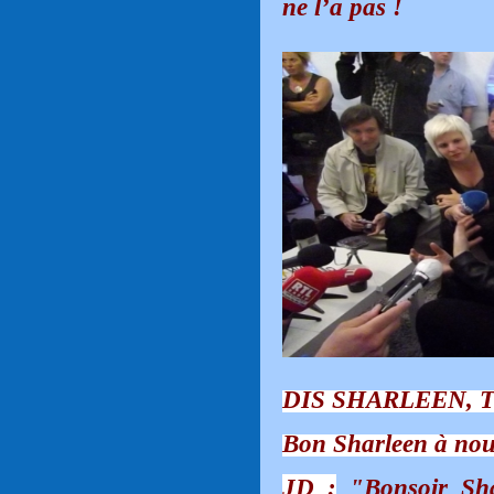
ne l’a pas !
DIS SHARLEEN, T
Bon Sharleen à nou
JD :
"Bonsoir Sha