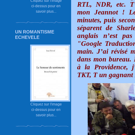
Cliquez sur l'image
RTL, NDR, etc. T
ci-dessus pour en
mon Jeannot ! Le
savoir plus...
minutes, puis seco
séparent de Sharl
UN ROMANTISME
anglais n’est pas
ECHEVELE
"Google Traductio
main. J’ai révisé m
dans mon bureau. P
à la Providence, 
TKT, T un gagnant 
Cliquez sur l'image
ci-dessus pour en
savoir plus...