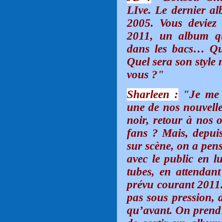
LIve. Le dernier a
2005. Vous deviez
2011, un album qu
dans les bacs… Qu
Quel sera son style 
vous ?"
Sharleen :
"Je me s
une de nos nouvelle
noir, retour à nos o
fans ? Mais, depuis
sur scène, on a pen
avec le public en lu
tubes, en attendan
prévu courant 2011.
pas sous pression, 
qu’avant. On prend t