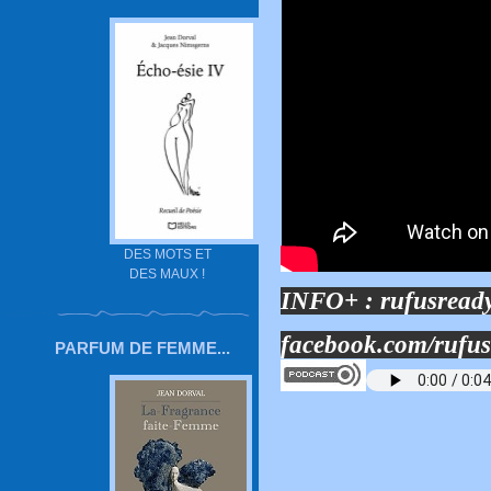
DES MOTS ET
DES MAUX !
INFO+ :
rufusread
facebook.com/rufu
PARFUM DE FEMME...