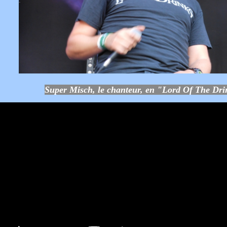
Super
Misch, le chanteur, en "Lord Of The Dri