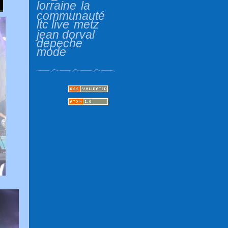
lorraine
la
communauté
ltc live
metz
jean dorval
depeche
mode