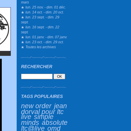
mars
lun. 25 nov. - dim. 01 déc.
lun. 14 oct. - dim. 20 oct.
lun. 23 sept. - dim. 29
sept.
lun. 16 sept. - dim. 22
sept.
lun. 01 janv. - dim. 07 janv.
lun. 23 oct. - dim. 29 oct.
Toutes les archives
RECHERCHER
TAGS POPULAIRES
new order
jean
dorval pour ltc
live
simple
minds
absolute
ltc@live
omd