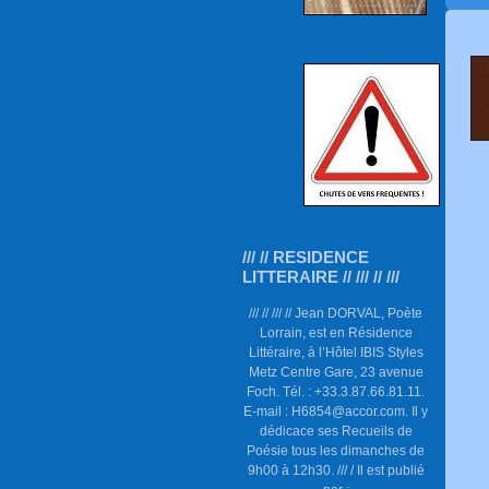
/// // RESIDENCE
LITTERAIRE // /// // ///
/// // /// // Jean DORVAL, Poète
Lorrain, est en Résidence
Littéraire, à l’Hôtel IBIS Styles
Metz Centre Gare, 23 avenue
Foch. Tél. : +33.3.87.66.81.11.
E-mail : H6854@accor.com. Il y
dédicace ses Recueils de
Poésie tous les dimanches de
9h00 à 12h30. /// / Il est publié