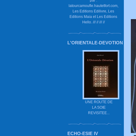
par :
latourcamoufle.hautetfort.com,
Les Editions Edilivre, Les
Editions Maia et Les Editions
Hello. /// // /// //
L'ORIENTALE-DEVOTION
UNE ROUTE DE
LA SOIE
REVISITEE...
ECHO-ESIE IV