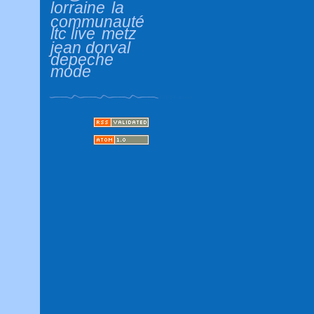
lorraine
la
communauté
ltc live
metz
jean dorval
depeche
mode