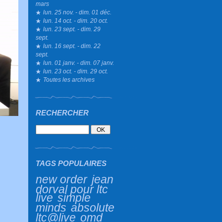
mars
lun. 25 nov. - dim. 01 déc.
lun. 14 oct. - dim. 20 oct.
lun. 23 sept. - dim. 29
sept.
lun. 16 sept. - dim. 22
sept.
lun. 01 janv. - dim. 07 janv.
lun. 23 oct. - dim. 29 oct.
Toutes les archives
RECHERCHER
TAGS POPULAIRES
new order
jean
dorval pour ltc
live
simple
minds
absolute
ltc@live
omd