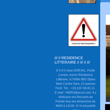
/// // RESIDENCE
LITTERAIRE // /// // ///
/// // /// // Jean DORVAL, Poète
Lorrain, est en Résidence
Littéraire, à l’Hôtel IBIS Styles
Metz Centre Gare, 23 avenue
Foch. Tél. : +33.3.87.66.81.11.
E-mail : H6854@accor.com. Il y
dédicace ses Recueils de
Poésie tous les dimanches de
9h00 à 12h30. /// / Il est publié