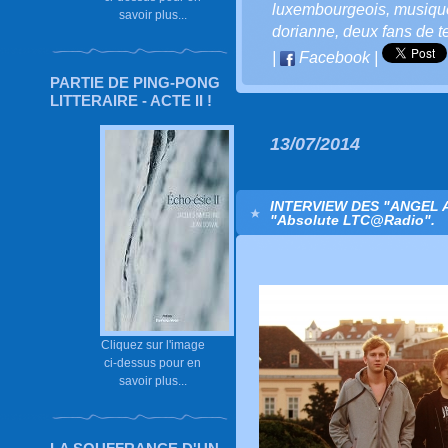
luxembourgeois
,
musiqu
savoir plus...
dorianne
,
deux fans de t
|
Facebook
|
PARTIE DE PING-PONG
LITTERAIRE - ACTE II !
13/07/2014
INTERVIEW DES "ANGEL 
"Absolute LTC@Radio".
Cliquez sur l'image
ci-dessus pour en
savoir plus...