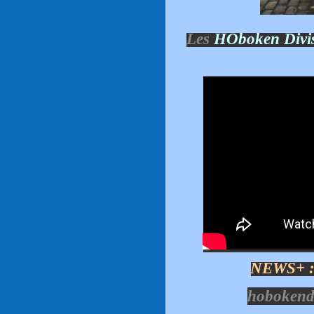
Les
HOboken Divis
NEWS+ 
hobokend