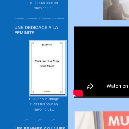
ci-dessus pour en
savoir plus...
UNE DEDICACE A LA
FEMINITE
Cliquez sur l'image
ci-dessus pour en
savoir plus...
LES FEMMES CONNUES