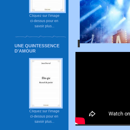
Cliquez sur l'image
ci-dessus pour en
savoir plus...
UNE QUINTESSENCE
D'AMOUR
Cliquez sur l'image
ci-dessus pour en
savoir plus...