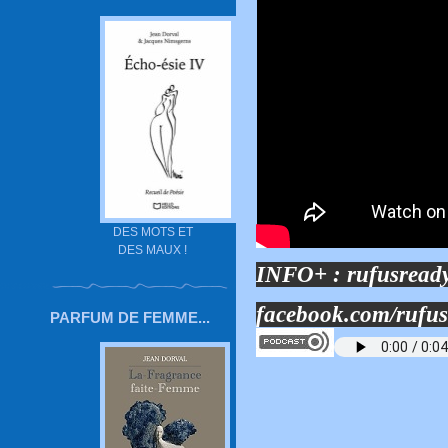
DES MOTS ET
DES MAUX !
INFO+ :
rufusread
facebook.com/rufu
PARFUM DE FEMME...