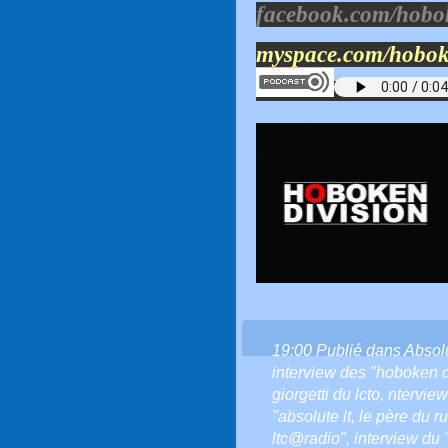
facebook.com/hobok
myspace.com/hobok
19:00 Publié dans
Absol
interview des "hoboken d
giorgetti du lcto
,
nterview
"absolute lt
,
le père du r
ltc@radio"
,
interview du 