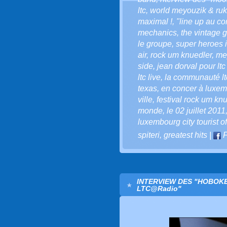
ltc
,
world meyouzik & ru
maximal !
,
"line up au co
mechanics
,
the vintage 
le groupe
,
super heroes i
air
,
rock um knuedler
,
me
side
,
jean dorval pour ltc 
ltc live
,
la communauté ltc
texas
,
en concer à luxe
ville
,
festival rock um kn
monde
,
le 02 juillet 2011
luxembourg city tourist of
spiteri
,
greatest hits
|
F
INTERVIEW DES "HOBOKE
LTC@Radio"