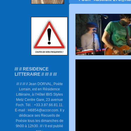
/// // RESIDENCE
LITTERAIRE // /// // ///
/// // /// // Jean DORVAL, Poète
Lorrain, est en Résidence
Littéraire, à l’Hôtel IBIS Styles
Metz Centre Gare, 23 avenue
Foch. Tél. : +33.3.87.66.81.11.
E-mail : H6854@accor.com. Il y
dédicace ses Recueils de
Poésie tous les dimanches de
9h00 à 12h30. /// / Il est publié