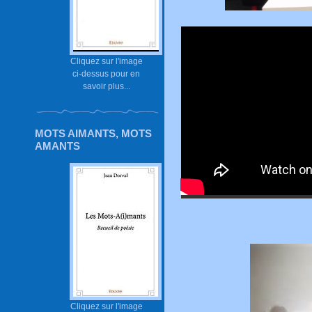
Cliquez sur l'image
ci-dessus pour en
savoir plus...
MOTS AIMANTS, MOTS
AMANTS
Cliquez sur l'image