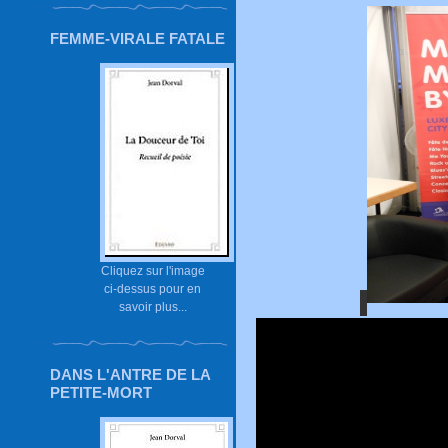
FEMME-VIRALE FATALE
Cliquez sur l'image
ci-dessus pour en
savoir plus...
DANS L'ANTRE DE LA
PETITE-MORT