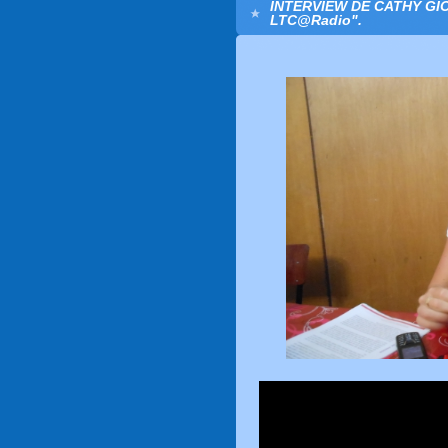
INTERVIEW DE CATHY GI
LTC@Radio".