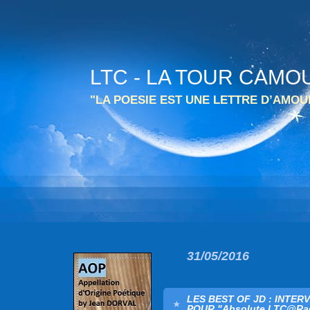
LTC - LA TOUR CAMO
"LA POESIE EST UNE LETTRE D’AMO
31/05/2016
LES BEST OF JD : INTE
POUR "Absolute LTC@Rad