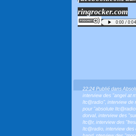
ringrocker.com
22:24 Publié dans
Absol
interview des "angel at m
ltc@radio"
,
interview de 
pour "absolute ltc@radio
dorval
,
interview des "su
ltc@r
,
interview des "fre
ltc@radio
,
interview des
band
,
nterview des "moon