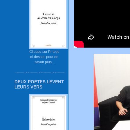
Cliquez sur l'image
ci-dessus pour en
savoir plus...
DEUX POETES LEVENT
LEURS VERS