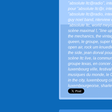
"absolute ltc@radio"
,
int
pour "absolute ltc@r
,
int
"absolute ltc@radio
,
int
guy noel band
,
nterview 
"absolute ltc
,
world meyo
scène maximal !
,
"line u
the mechanics
,
the vinta
queen
,
le groupe
,
super 
open air
,
rock um knuedl
the side
,
jean dorval pour 
scène ltc live
,
la communa
groupe texas
,
en concer
luxembourg ville
,
festiva
musiques du monde
,
le 
in the city
,
luxembourg city
luxembourgeoise
,
sharle