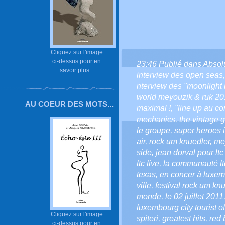
Cliquez sur l'image
ci-dessus pour en
23:46 Publié dans
Absol
savoir plus...
interview des open seas
nterview des "moonlight i
world meyouzik & ruk 20
AU COEUR DES MOTS...
maximal !
,
"line up au co
mechanics
,
the vintage 
le groupe
,
super heroes i
air
,
rock um knuedler
,
me
side
,
jean dorval pour ltc 
ltc live
,
la communauté ltc
texas
,
en concer à luxe
ville
,
festival rock um kn
monde
,
le 02 juillet 2011
luxembourg city tourist of
Cliquez sur l'image
spiteri
,
greatest hits
,
red 
ci-dessus pour en