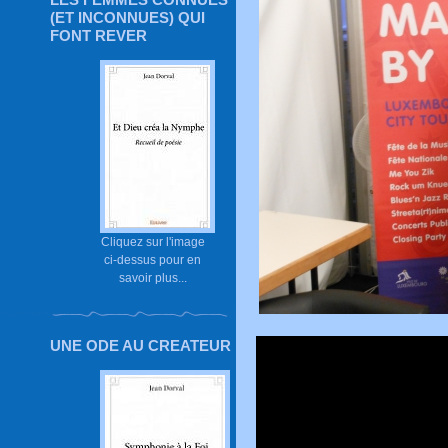
(ET INCONNUES) QUI
FONT REVER
Cliquez sur l'image
ci-dessus pour en
savoir plus...
UNE ODE AU CREATEUR