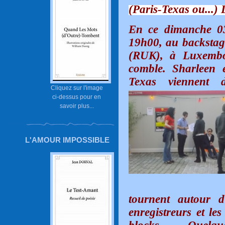
(Paris-Texas ou.
En ce dimanche 03
19h00, au backstag
(RUK), à Luxembou
comble. Sharleen 
Texas viennent 
Cliquez sur l'image
ci-dessus pour en
savoir plus...
L'AMOUR IMPOSSIBLE
tournent autour d’
enregistreurs et le