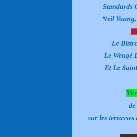
Standards C
Neil Young, 
Su
Le Bistr
Le Wengé L
Et Le Sain
Ven
de
sur les terrass