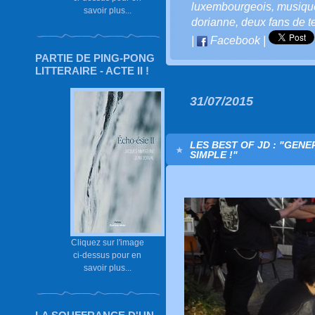
luxembourgeois
,
musiqu
savoir plus...
dorianne
,
deux fans de t
|
Facebook
|
PARTIE DE PING-PONG
LITTERAIRE - ACTE II !
31/07/2015
LES BEST OF JD : "GEN
SIMPLE !"
Cliquez sur l'image
ci-dessus pour en
savoir plus...