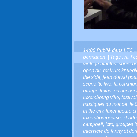
14:00 Publié dans
LTC L
permanent
| Tags :
rtl
,
l'e
vintage gigolos
,
super he
open air
,
rock um knuedl
the side
,
jean dorval pour 
scène ltc live
,
la communa
groupe texas
,
en concer
luxembourg ville
,
festiva
musiques du monde
,
le 
in the city
,
luxembourg city
luxembourgeoise
,
sharle
campbell
,
lcto
,
groupes 
interview de fanny et do