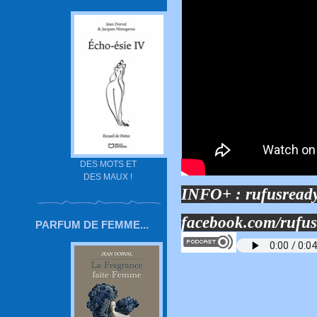
DES MOTS ET
DES MAUX !
INFO+ :
rufusread
facebook.com/rufu
PARFUM DE FEMME...