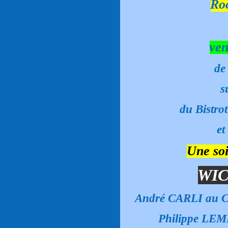
Ro
ven
de
s
du Bistro
et
Une soi
WIC
André CARLI au Cha
Philippe LEM