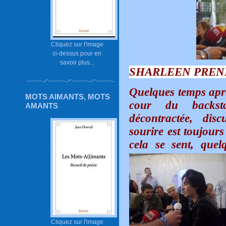
Cliquez sur l'image
ci-dessus pour en
savoir plus...
SHARLEEN PREN
Quelques temps après
MOTS AIMANTS, MOTS
cour du backsta
AMANTS
décontractée, dis
sourire est toujours
cela se sent, quel
Cliquez sur l'image