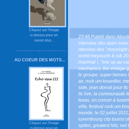
Cliquez sur l'image
ci-dessus pour en
23:46 Publié dans
Absol
savoir plus...
interview des open seas
nterview des "moonlight i
world meyouzik & ruk 20
AU COEUR DES MOTS...
maximal !
,
"line up au co
mechanics
,
the vintage 
le groupe
,
super heroes i
air
,
rock um knuedler
,
me
side
,
jean dorval pour ltc 
ltc live
,
la communauté ltc
texas
,
en concer à luxe
ville
,
festival rock um kn
monde
,
le 02 juillet 2011
luxembourg city tourist of
Cliquez sur l'image
spiteri
,
greatest hits
,
red 
ci-dessus pour en