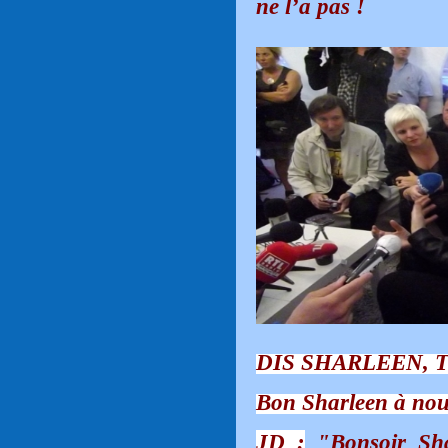
ne l’a pas !
DIS SHARLEEN, T
Bon Sharleen à nou
JD :
"Bonsoir Sha