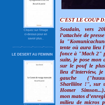
C'EST LE COUP 
Soudain, vers 20h
Cliquez sur l'image
l’attachée de press
ci-dessus pour en
savoir plus...
la "Komunicachune
tente où aura lieu l
fonce à "Mach 2" p
LE DESERT AU FEMININ
suite, je pose mon a
sur le pouf le plu
lieu d’interview, j
gauche ("huuu
Sharliiine !", sur
Homer Simson...).
mon matos d’enregi
milieu de micros p