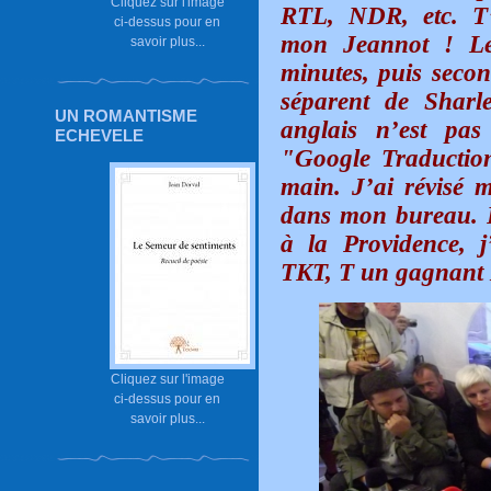
Cliquez sur l'image
RTL, NDR, etc. T
ci-dessus pour en
mon Jeannot ! Le
savoir plus...
minutes, puis seco
séparent de Sharl
UN ROMANTISME
anglais n’est pas
ECHEVELE
"Google Traductio
main. J’ai révisé m
dans mon bureau. P
à la Providence, 
TKT, T un gagnant 
Cliquez sur l'image
ci-dessus pour en
savoir plus...