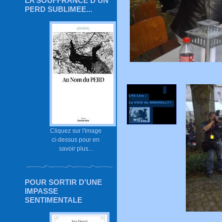
LA SOUFFRANCE D'UN
PERD SUBLIMEE...
Cliquez sur l'image
ci-dessus pour en
savoir plus...
POUR SORTIR D'UNE
IMPASSE
SENTIMENTALE