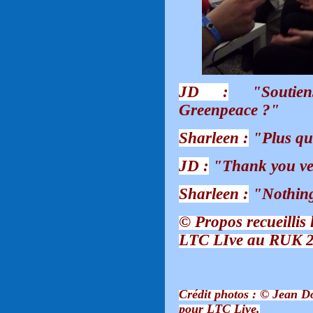
JD :
"Soutiens
Greenpeace ?"
Sharleen :
"Plus qu
JD :
"Thank you ve
Sharleen :
"Nothing 
© Propos recueillis 
LTC LIve au RUK 2
Crédit photos : © Jean 
pour LTC Live.