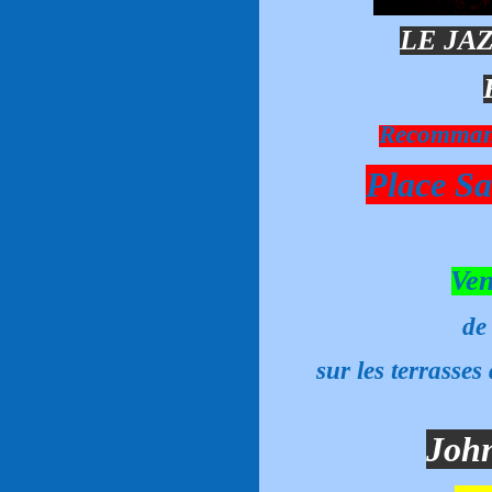
LE JA
Recommand
Place Sa
Ven
de
sur les terrass
Joh