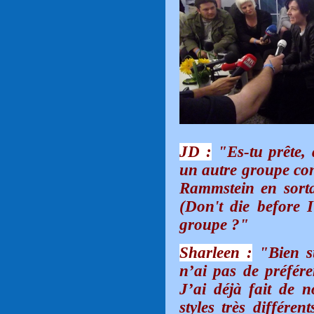
JD :
"Es-tu prête, 
un autre groupe con
Rammstein en sortan
(Don't die before I
groupe ?"
Sharleen :
"Bien sû
n’ai pas de préféren
J’ai déjà fait de 
styles très différe