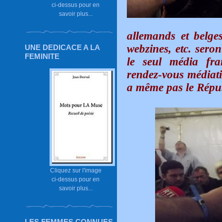
ci-dessus pour en
savoir plus...
allemands et belges
webzines, etc. sero
UNE DEDICACE A LA
FEMINITE
le seul média fra
rendez-vous médiati
a même pas le Répub
Cliquez sur l'image
ci-dessus pour en
savoir plus...
LES FEMMES CONNUES