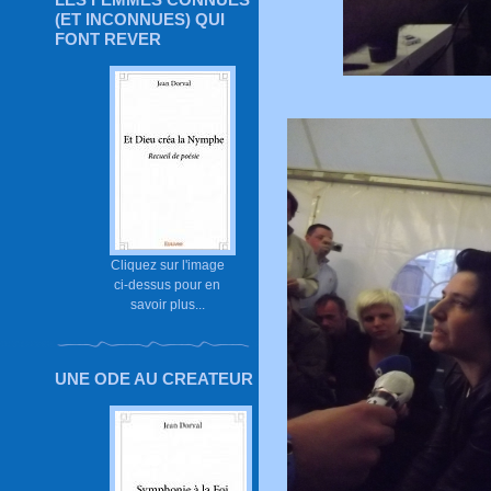
(ET INCONNUES) QUI
FONT REVER
Cliquez sur l'image
ci-dessus pour en
savoir plus...
UNE ODE AU CREATEUR