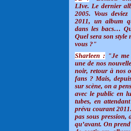
LIve. Le dernier a
2005. Vous deviez
2011, un album qu
dans les bacs… Qu
Quel sera son style 
vous ?"
Sharleen :
"Je me s
une de nos nouvelle
noir, retour à nos o
fans ? Mais, depuis
sur scène, on a pen
avec le public en lu
tubes, en attendan
prévu courant 2011.
pas sous pression, 
qu’avant. On prend t