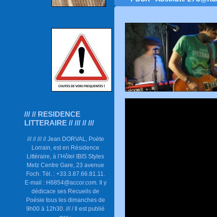
/// // RESIDENCE
LITTERAIRE // /// // ///
/// // /// // Jean DORVAL, Poète
Lorrain, est en Résidence
Littéraire, à l’Hôtel IBIS Styles
Metz Centre Gare, 23 avenue
Foch. Tél. : +33.3.87.66.81.11.
E-mail : H6854@accor.com. Il y
dédicace ses Recueils de
Poésie tous les dimanches de
9h00 à 12h30. /// / Il est publié