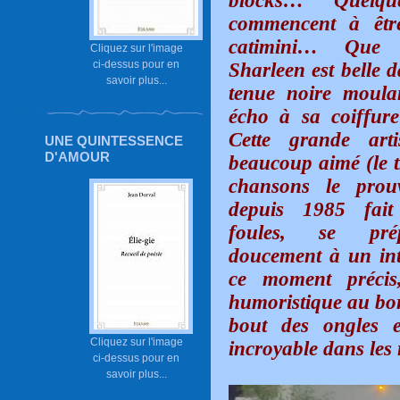
blocks…
Quelq
commencent à êtr
catimini… Que
Cliquez sur l'image
ci-dessus pour en
Sharleen est belle d
savoir plus...
tenue noire moulan
écho à sa coiffure
Cette grande art
UNE QUINTESSENCE
D'AMOUR
beaucoup aimé (le 
chansons le prou
depuis 1985 fait
foules, se pré
doucement à un int
ce moment précis,
humoristique au bor
bout des ongles et
Cliquez sur l'image
incroyable dans les 
ci-dessus pour en
savoir plus...