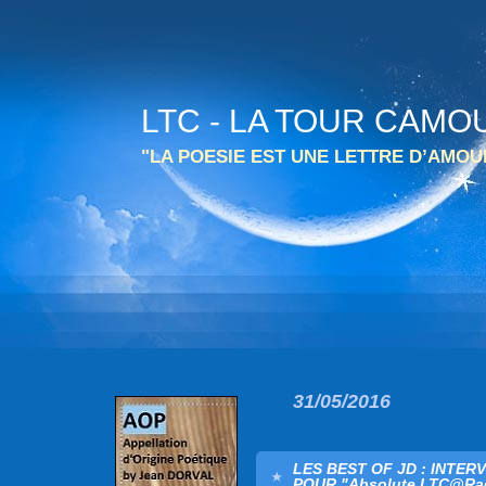
LTC - LA TOUR CAMO
"LA POESIE EST UNE LETTRE D’AMO
31/05/2016
LES BEST OF JD : INTE
POUR "Absolute LTC@Rad