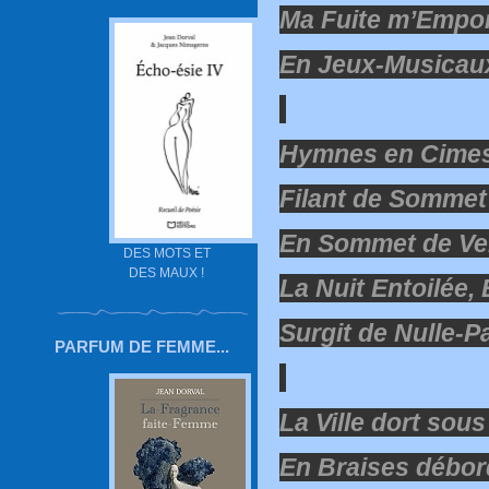
Ma Fuite m’Empo
En Jeux-Musicau
Hymnes en Cimes
Filant de Sommet
En Sommet de Ve
DES MOTS ET
DES MAUX !
La Nuit Entoilée, 
Surgit de Nulle-P
PARFUM DE FEMME...
La Ville dort sous
En Braises débor