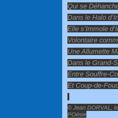
Qui se Déhanche
Dans le Halo d’
Elle s’Immole d’
Volontaire com
Une Allumette M
Dans le Grand-S
Entre Souffre-Co
Et Coup-de-Foud
© Jean DORVAL, le 
POésie