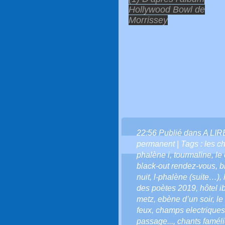
Hollywood Bowl de
Morrissey
22:56 Publié dans
A LI
permanent
| Tags :
les c
phalène i
,
tourmaline
,
le
black-out rendez-vous
,
b
nuit
,
l-phalène (suite…)
,
des poètes 2019
,
hôtel i
metz
,
ebène d’un soir
,
le
feux
,
champs electriques
passage...
,
chants famél