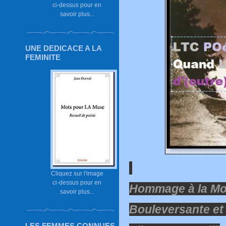
ci-dessus pour en
savoir plus...
UNE DEDICACE A LA
FEMINITE
Cliquez sur l'image
ci-dessus pour en
Hommage à la Mo
savoir plus...
Bouleversante et 
LES FEMMES CONNUES