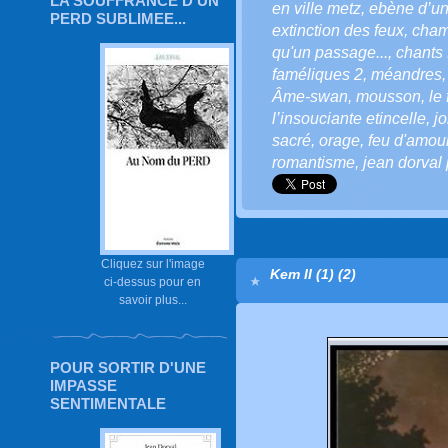
LA SOUFFRANCE D'UN
en ville metz
,
ebène d’un
PERD SUBLIMEE...
extinction des feux
,
cham
qu'un passage...
,
chants
faméliques 2
,
méandres
Âme-swan
,
mousson
,
le 
l’insouciante etincelle
,
j
sacré
,
orage
,
feu d'amou
romantisme
,
jean dorval 
Cliquez sur l'image
Kem II (1) (2)
ci-dessus pour en
savoir plus...
POUR SORTIR D'UNE
IMPASSE
SENTIMENTALE