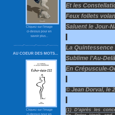
Et les Constellat
Feux follets vola
Saluent le Jour-N
Cliquez sur l'image
ci-dessus pour en
savoir plus...
La Quintessence 
AU COEUR DES MOTS...
Sublime l’Au-Del
En Crépuscule-Ocu
© Jean Dorval, le
(1) D’après les conc
Cliquez sur l'image
ci-dessus pour en