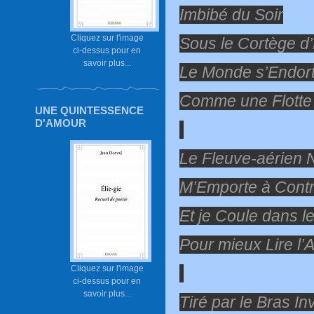
Imbibé du Soir
Cliquez sur l'image
Sous le Cortège d’
ci-dessus pour en
savoir plus...
Le Monde s’Endort
Comme une Flotte
UNE QUINTESSENCE
D'AMOUR
Le Fleuve-aérien
M’Emporte à Cont
Et je Coule dans 
Pour mieux Lire l’
Cliquez sur l'image
ci-dessus pour en
savoir plus...
Tiré par le Bras Inv