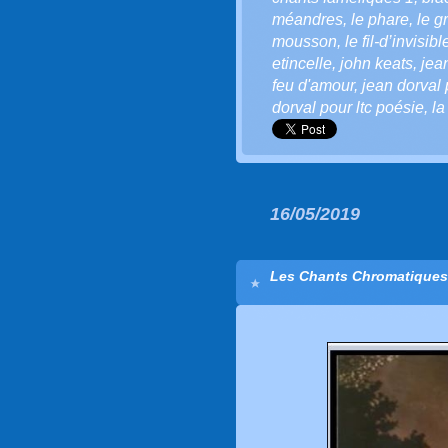
méandres
,
le phare
,
le g
mousson
,
le fil-d’invisibl
etincelle
,
john keats
,
jea
feu d'amour
,
jean dorval 
dorval pour ltc poésie
,
la
16/05/2019
Les Chants Chromatiques 