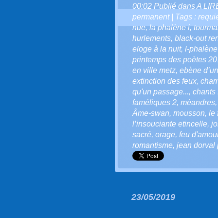
00:02 Publié dans
A LI
permanent
| Tags :
requi
nue
,
la phalène i
,
tourma
hurlements
,
black-out r
eloge à la nuit
,
l-phalène
printemps des poètes 2
en ville metz
,
ebène d’un
extinction des feux
,
cham
qu'un passage...
,
chants
faméliques 2
,
méandres
Âme-swan
,
mousson
,
le 
l’insouciante etincelle
,
j
sacré
,
orage
,
feu d'amou
romantisme
,
jean dorval 
23/05/2019