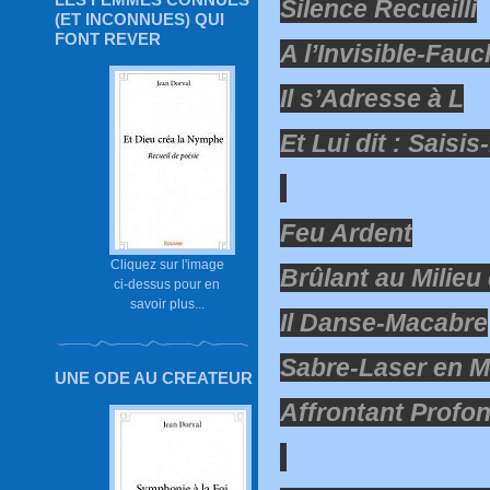
Silence Recueilli
(ET INCONNUES) QUI
FONT REVER
A l’Invisible-Fau
Il s’Adresse à L
Et Lui dit : Saisis
Feu Ardent
Cliquez sur l'image
Brûlant au Milieu
ci-dessus pour en
savoir plus...
Il Danse-Macabre
Sabre-Laser en M
UNE ODE AU CREATEUR
Affrontant Profon