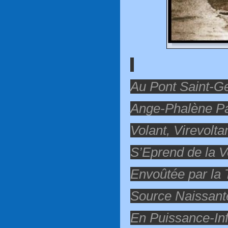
Au Pont Saint-G
Ange-Phalène Pa
Volant, Virevolta
S’Eprend de la V
Envoûtée par la
Source Naissan
En Puissance-Inf