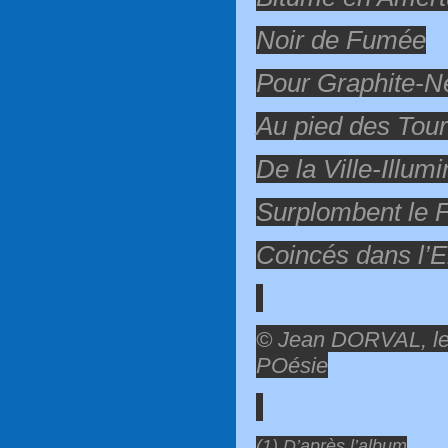
Noir de Fumée
Pour Graphite-N
Au pied des Tou
De la Ville-Illum
Surplombent le F
Coincés dans l’E
© Jean DORVAL, le
POésie
(1) D’après l’album