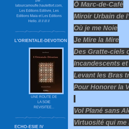
par :
Ô Marc-de-Café
latourcamoufle.hautetfort.com,
Les Editions Edilivre, Les
Miroir Urbain de l
Editions Maia et Les Editions
Hello. /// // /// //
Où je me Noie
Je Mire la Mire
L'ORIENTALE-DEVOTION
Des Gratte-ciels 
Incandescents et
Levant les Bras t
Pour Honorer la 
UNE ROUTE DE
LA SOIE
REVISITEE...
Vol Plané sans Al
Virtuosité qui me
ECHO-ESIE IV