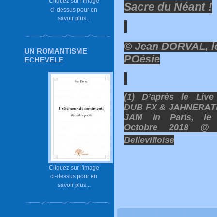
Cliquez sur l'image
Sacre du Néant !
ci-dessus pour en
savoir plus...
© Jean DORVAL, le
UN ROMANTISME
POésie
ECHEVELE
(1) D’après le Live
DUB FX & JAHNERAT
JAM in Paris, le
Octobre 2018 @
Bellevilloise
Cliquez sur l'image
ci-dessus pour en
savoir plus...