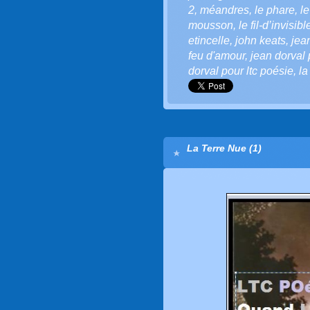
2
,
méandres
,
le phare
,
l
mousson
,
le fil-d’invisibl
etincelle
,
john keats
,
jea
feu d'amour
,
jean dorval 
dorval pour ltc poésie
,
la
La Terre Nue (1)