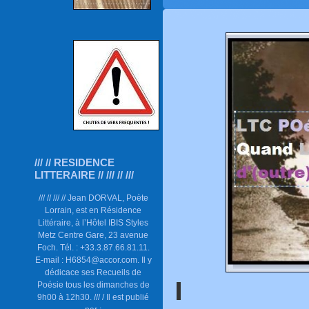
/// // RESIDENCE
LITTERAIRE // /// // ///
/// // /// // Jean DORVAL, Poète
Lorrain, est en Résidence
Littéraire, à l’Hôtel IBIS Styles
Metz Centre Gare, 23 avenue
Foch. Tél. : +33.3.87.66.81.11.
E-mail : H6854@accor.com. Il y
dédicace ses Recueils de
Poésie tous les dimanches de
9h00 à 12h30. /// / Il est publié