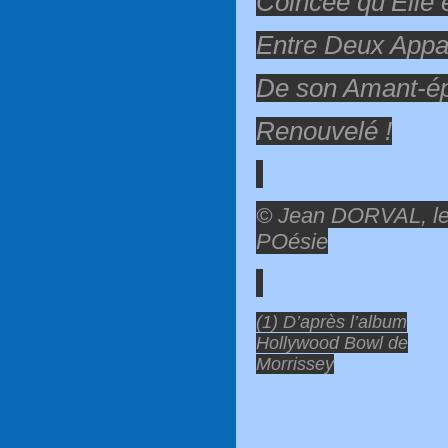
Coincée qu’Elle 
Entre Deux Appar
De son Amant-é
Renouvelé !
© Jean DORVAL, le 
POésie
(1) D’après l’album
Hollywood Bowl de
Morrissey