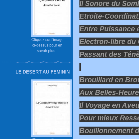
Il Sonore du Som
Etroite-Coordinat
Entre Puissance 
Cliquez sur l'image
Electron-libre du
ci-dessus pour en
savoir plus...
Passant des Ténè
LE DESERT AU FEMININ
Brouillard en Bro
Aux Belles-Heure
Il Voyage en Ave
Pour mieux Resse
Bouillonnement de