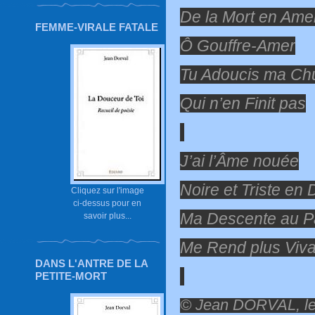
De la Mort en Am
FEMME-VIRALE FATALE
Ô Gouffre-Amer
Tu Adoucis ma Chu
Qui n’en Finit pas
J’ai l’Âme nouée
Noire et Triste en 
Cliquez sur l'image
ci-dessus pour en
Ma Descente au P
savoir plus...
Me Rend plus Viva
DANS L'ANTRE DE LA
PETITE-MORT
© Jean DORVAL, le