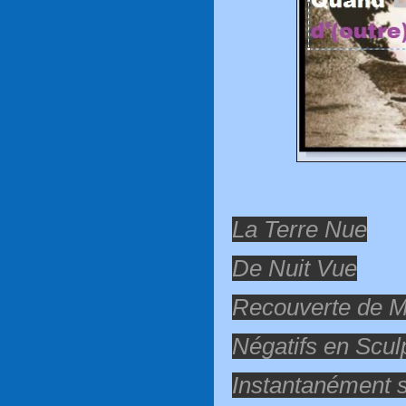
La Terre Nue
De Nuit Vue
Recouverte de M
Négatifs en Scul
Instantanément s