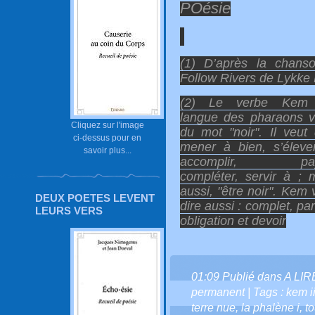
POésie
(1) D’après la chans
Follow Rivers de Lykke 
(2) Le verbe Kem
langue des pharaons v
Cliquez sur l'image
du mot "noir". Il veut 
ci-dessus pour en
mener à bien, s’éleve
savoir plus...
accomplir, pay
compléter, servir à ; 
aussi, "être noir". Kem 
DEUX POETES LEVENT
dire aussi : complet, parf
LEURS VERS
obligation et devoir
01:09 Publié dans
A LI
permanent
| Tags :
kem i
terre nue
,
la phalène i
,
t