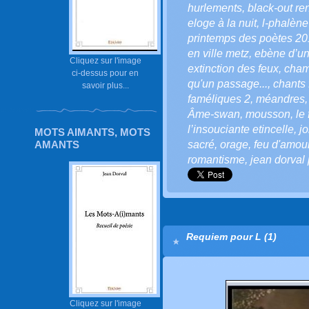
hurlements
,
black-out r
eloge à la nuit
,
l-phalène
printemps des poètes 2
en ville metz
,
ebène d’un
Cliquez sur l'image
extinction des feux
,
cham
ci-dessus pour en
qu'un passage...
,
chants
savoir plus...
faméliques 2
,
méandres
Âme-swan
,
mousson
,
le 
l’insouciante etincelle
,
j
MOTS AIMANTS, MOTS
AMANTS
sacré
,
orage
,
feu d'amou
romantisme
,
jean dorval 
Requiem pour L (1)
Cliquez sur l'image