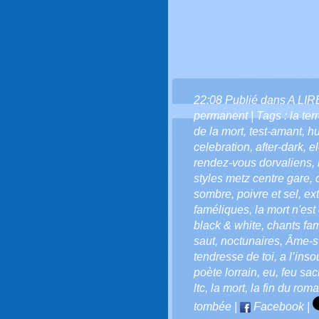
22:08 Publié dans
A LI
permanent
| Tags :
la ter
de la mort
,
test-amant
,
hu
celebration
,
after-dark
,
el
rendez-vous dorvaliens
,
styles metz centre gare
,
sombre
,
poivre et sel
,
ext
faméliques
,
la mort n'est
black & white
,
chants fa
saut
,
noctunaires
,
Âme-
tendresse de toi
,
a l’inso
poète lorrain
,
eu
,
feu sac
ltc
,
la mort
,
la fin du rom
tombée
|
Facebook
|