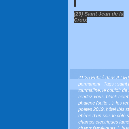
(29) Saint Jean de la
Croix
21:25 Publié dans
A LI
permanent
| Tags :
saint 
tourmaline
,
le couloir de 
rendez-vous
,
black-celeb
phalène (suite…)
,
les re
poètes 2019
,
hôtel ibis 
ebène d’un soir
,
le côté
champs electriques famé
chants faméliques 1
,
bla