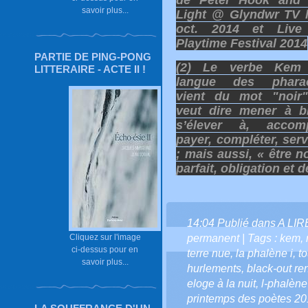
de Peter Hook and 
savoir plus...
Light @ Glyndwr TV 
oct. 2014 et Liv
Playtime Festival 2014
PARTIE DE PING-PONG
(2) Le verbe Kem
LITTERAIRE - ACTE II !
langue des phara
vient du mot "noir"
veut dire mener à b
s’élever à, accompl
payer, compléter, serv
; mais aussi, « être n
parfait, obligation et d
14:04 Publié dans
A LI
Cliquez sur l'image
permanent
| Tags :
kem
,
ci-dessus pour en
terre nue
,
la phalène i
,
t
savoir plus...
hurlements
,
black-out r
eloge à la nuit
,
l-phalène
printemps des poètes 2