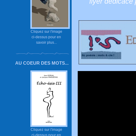
flyer dédicace
Cliquez sur l'image
ci-dessus pour en
savoir plus...
AU COEUR DES MOTS...
Cliquez sur l'image
ci-dessus pour en