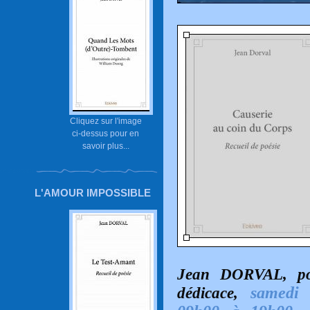
Cliquez sur l'image
ci-dessus pour en
savoir plus...
L'AMOUR IMPOSSIBLE
Jean DORVAL, poè
dédicace,
samedi