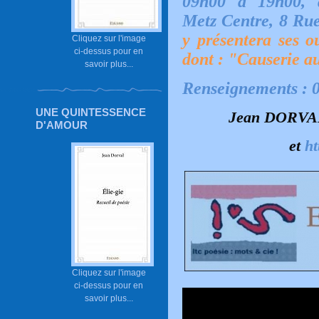
09h00 à 19h00,
Metz Centre, 8 R
y présentera ses o
Cliquez sur l'image
ci-dessus pour en
dont : "
Causerie au
savoir plus...
Renseignements : 0
UNE QUINTESSENCE
Jean DORVAL 
D'AMOUR
et
ht
Cliquez sur l'image
ci-dessus pour en
savoir plus...