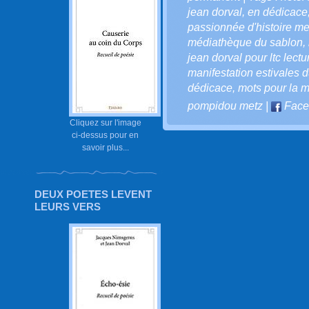
jean dorval
,
en dédicace
passionnée d'histoire m
médiathèque du sablon
,
jean dorval pour ltc lectu
manifestation estivales d
dédicace
,
mots pour la 
pompidou metz
|
Face
Cliquez sur l'image
ci-dessus pour en
savoir plus...
DEUX POETES LEVENT
LEURS VERS