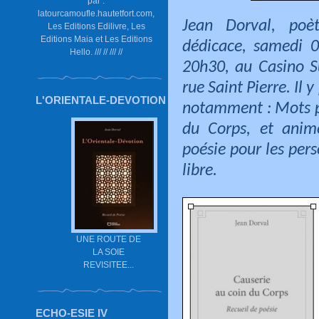
par :
latourcamoufle.hautetfort.com,
Jean Dorval, poè
Les Editions Edilivre, Les
Editions Maia et Les Editions
dédicace, samedi 
Hello. /// // /// //
20h30, au Casino 
rue Saint Pierre. Il 
L'ORIENTALE-DEVOTION
notamment : Mots p
du Corps, et anim
poésie pour les pers
libre.
UNE ROUTE DE
LA SOIE
REVISITEE...
ECHO-ESIE IV