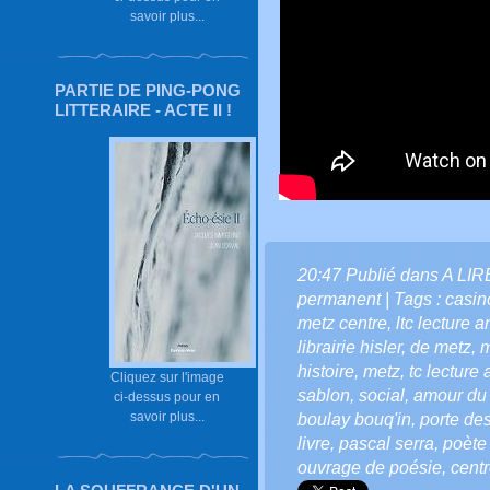
savoir plus...
PARTIE DE PING-PONG
LITTERAIRE - ACTE II !
20:47 Publié dans
A LI
permanent
| Tags :
casin
metz centre
,
ltc lecture 
librairie hisler
,
de metz
,
m
histoire
,
metz
,
tc lecture
Cliquez sur l'image
sablon
,
social
,
amour du
ci-dessus pour en
savoir plus...
boulay bouq'in
,
porte de
livre
,
pascal serra
,
poète 
ouvrage de poésie
,
cent