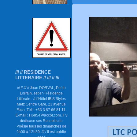
/// // RESIDENCE
LITTERAIRE // /// // ///
/// // /// // Jean DORVAL, Poète
Lorrain, est en Résidence
Littéraire, à l’Hôtel IBIS Styles
Metz Centre Gare, 23 avenue
Foch. Tél. : +33.3.87.66.81.11.
E-mail : H6854@accor.com. Il y
dédicace ses Recueils de
Poésie tous les dimanches de
9h00 à 12h30. /// / Il est publié