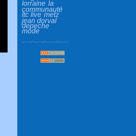
lorraine
la
communauté
ltc live
metz
jean dorval
depeche
mode