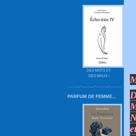
DES MOTS ET
DES MAUX !
M
D
PARFUM DE FEMME...
M
N
e