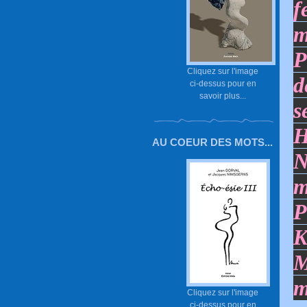
f
m
P
Cliquez sur l'image
d
ci-dessus pour en
savoir plus...
s
H
AU COEUR DES MOTS...
N
m
P
K
M
m
Cliquez sur l'image
ci-dessus pour en