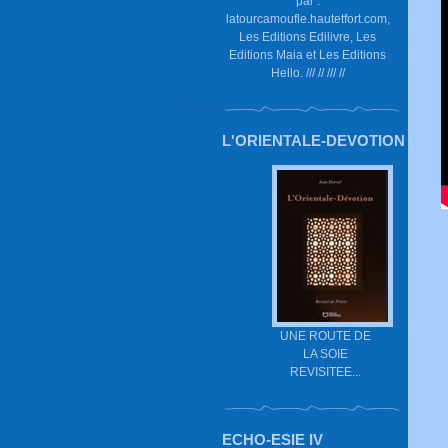
par :
latourcamoufle.hautetfort.com,
Les Editions Edilivre, Les
Editions Maia et Les Editions
Hello. /// // /// //
L'ORIENTALE-DEVOTION
UNE ROUTE DE
LA SOIE
REVISITEE...
ECHO-ESIE IV