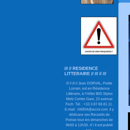
/// // RESIDENCE
LITTERAIRE // /// // ///
/// // /// // Jean DORVAL, Poète
Lorrain, est en Résidence
Littéraire, à l’Hôtel IBIS Styles
Metz Centre Gare, 23 avenue
Foch. Tél. : +33.3.87.66.81.11.
E-mail : H6854@accor.com. Il y
dédicace ses Recueils de
Poésie tous les dimanches de
9h00 à 12h30. /// / Il est publié