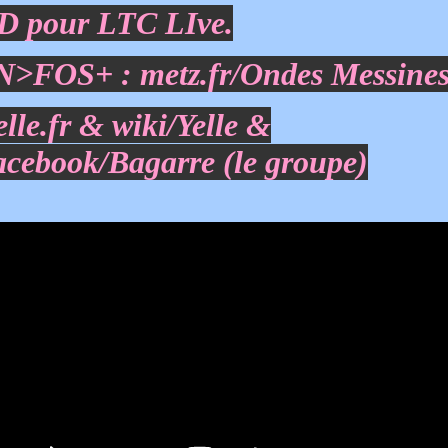
D pour LTC LIve.
N>FOS+ :
metz.fr/Ondes Messine
elle.fr
&
wiki/Yelle
&
acebook/Bagarre (le groupe)