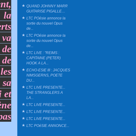
nt,
QUAND JOHNNY MARR
GUITARISE PIGALLE…
 la
LTC POésie annonce la
rts
sortie du nouvel Opus
de...
 va
LTC POésie annonce la
sortie du nouvel Opus
 de
de...
LTC LIVE : "REIMS :
 de
CAPITAINE (PETER)
HOOK A LA...
les
ECHO-ESIE III : JACQUES
NIMSGERNS, POETE
 sa
DU...
LTC LIVE PRESENTE...
i et
THE STRANGLERS A
LA...
ène
LTC LIVE PRESENTE...
LTC LIVE PRESENTE...
pas
LTC LIVE PRESENTE...
LTC POéSIE ANNONCE...