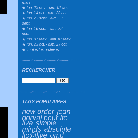
mars
lun. 25 nov. - dim. 01 déc.
lun. 14 oct. - dim. 20 oct.
lun. 23 sept. - dim. 29
sept.
lun. 16 sept. - dim. 22
sept.
lun. 01 janv. - dim. 07 janv.
lun. 23 oct. - dim. 29 oct.
Toutes les archives
RECHERCHER
TAGS POPULAIRES
new order
jean
dorval pour ltc
live
simple
minds
absolute
ltc@live
omd