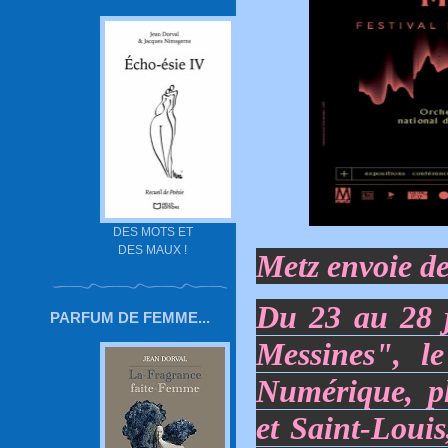
DES MOTS ET
DES MAUX !
Metz envoie de
Du 23 au 28 j
PARFUM DE FEMME...
Messines",
l
Numérique, p
et Saint-Louis