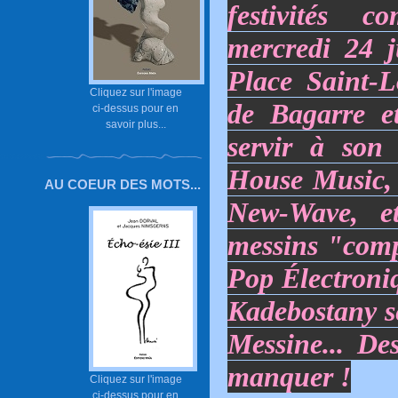
festivités c
mercredi 24 j
Place Saint-L
Cliquez sur l'image
de Bagarre e
ci-dessus pour en
savoir plus...
servir à son
House Music, 
AU COEUR DES MOTS...
New-Wave, 
messins "comp
Pop Électroni
Kadebostany se
Messine... De
manquer !
Cliquez sur l'image
ci-dessus pour en