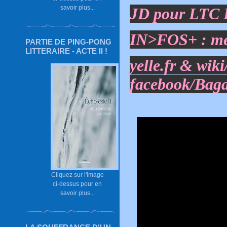
savoir plus...
JD pour LTC 
IN>FOS+ :
me
PARTIE DE PING-PONG
LITTERAIRE - ACTE II !
yelle.fr
&
wiki
facebook/Baga
Cliquez sur l'image
ci-dessus pour en
savoir plus...