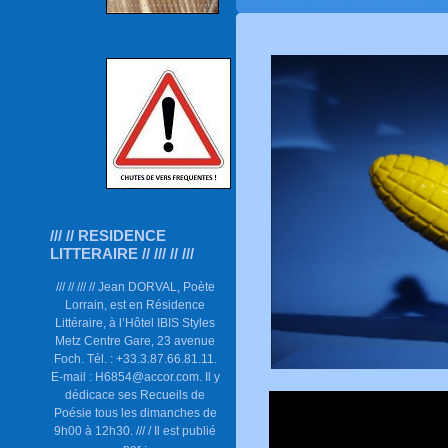
/// // RESIDENCE
LITTERAIRE // /// // ///
/// // /// // Jean DORVAL, Poète
Lorrain, est en Résidence
Littéraire, à l’Hôtel IBIS Styles
Metz Centre Gare, 23 avenue
Foch. Tél. : +33.3.87.66.81.11.
E-mail : H6854@accor.com. Il y
dédicace ses Recueils de
Poésie tous les dimanches de
9h00 à 12h30. /// / Il est publié