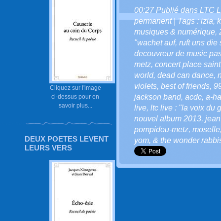
00:27 Publié dans
LTC L
permanent
| Tags :
izia
,
musiques & numérique
,
"wachet auf
,
ruft uns die
decouvreur de music pa
metz
,
concert place saint
world
,
dead can dance
,
violets
,
best of friends
,
99
Cliquez sur l'image
jackson band
,
acdc
,
a-h
ci-dessus pour en
savoir plus...
live
,
ltc live : "la voix du 
nouvel album 2013
,
jean
pompidou-metz
,
moselle
DEUX POETES LEVENT
yom
,
& the wonder rabbi
LEURS VERS