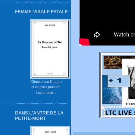
FEMME-VIRALE FATALE
Cliquez sur l'image
ci-dessus pour en
savoir plus...
DANS L'ANTRE DE LA
PETITE-MORT