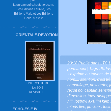
par :
latourcamoufle.hautetfort.com,
Les Editions Edilivre, Les
Editions Maia et Les Editions
Hello. /// // /// //
L'ORIENTALE-DEVOTION
20:18 Publié dans
LTC L
permanent
| Tags :
ltc li
s'exprime au travers
,
de 
nom...
,
attention
,
c'est tr
UNE ROUTE DE
camouflage
,
new order
,
j
LA SOIE
reçoit no
,
captain sensib
REVISITEE...
dimension
,
inxs
,
disappe
hill
,
losboy! aka jim kerr
,
minds live
,
jim kerr : lost
ECHO-ESIE IV