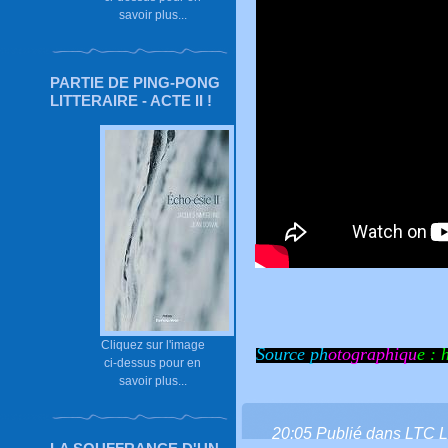
savoir plus...
PARTIE DE PING-PONG
LITTERAIRE - ACTE II !
Cliquez sur l'image
Source ph
otographiqu
e :
h
ci-dessus pour en
savoir plus...
20:05 Publié dans
LTC L