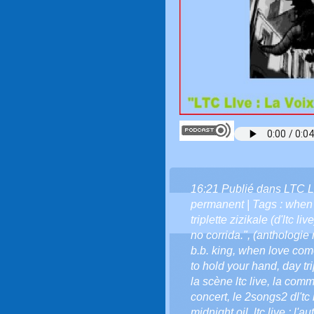
16:21 Publié dans
LTC L
permanent
| Tags :
when 
triplette zizikale (d'ltc live
no corrida."
,
(anthologie 
b.b. king
,
when love com
to hold your hand
,
day tr
la scène ltc live
,
la commu
concert
,
le 2songs2 dl'tc 
midnight oil
,
ltc live : l'