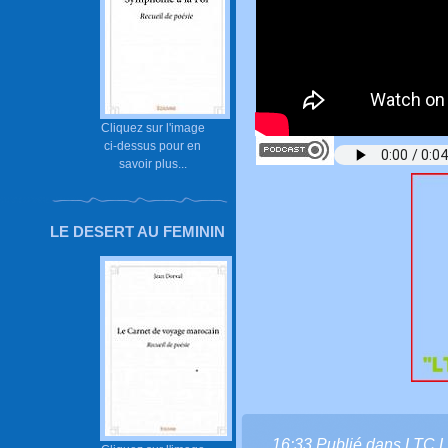
Cliquez sur l'image
ci-dessus pour en
savoir plus...
LE DESERT AU FEMININ
16:33 Publié dans
LTC L