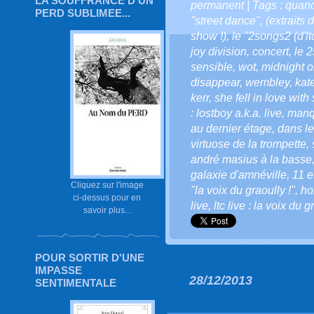
LA SOUFFRANCE D'UN
permanent
| Tags :
quand
PERD SUBLIMEE...
"street dance"
,
(extraits
show !)
,
le "2songs2 (d'ltc
joy division
,
concert
,
le 2
sensible
,
wot
,
midnight o
disappear
,
wembley
,
kat
kerr
,
she fell in love with
: lostboy a.k.a. live
,
manq
au dernier étage
,
dans le
virtuose de la trompette
,
andré masius à la basse
galaxie d'amnéville
,
11 e
Cliquez sur l'image
"la voix du graoully !"
,
ho
ci-dessus pour en
live
,
ltc live : la voix du g
savoir plus...
POUR SORTIR D'UNE
IMPASSE
28/12/2013
SENTIMENTALE