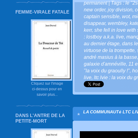
permanent
| Tags :
le "2s
new order
,
joy division
,
c
FEMME-VIRALE FATALE
captain sensible
,
wot
,
mi
disappear
,
wembley
,
kat
kerr
,
she fell in love with
: lostboy a.k.a. live
,
manq
au dernier étage
,
dans le
virtuose de la trompette
,
andré masius à la basse
galaxie d'amnéville
,
11 e
"la voix du graoully !"
,
ho
live
,
ltc lvie : la voix du g
Cliquez sur l'image
ci-dessus pour en
savoir plus...
LA COMMUNAUTé LTC LIVE
DANS L'ANTRE DE LA
PETITE-MORT