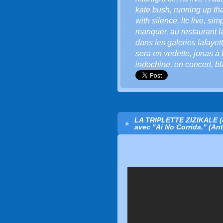
kate bush
,
running up that
with silence
,
ltc live
,
simp
manquer
,
au restaurant l
dans les galeries lafayet
sera en vedette
,
jonas à 
indochine
,
en concert
,
bl
LA TRIPLETTE ZIZIKALE 
avec "Ai No Corrida." (An