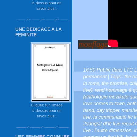
ci-dessus pour en
savoir plus...
UNE DEDICACE A LA
FEMINITE
mouflage
16:50 Publié dans
LTC L
permanent
| Tags :
the c
in rome
,
the promise
,
chi
live)
,
rend hommage à qu
(anthologie muzikale qua
love comes to town
,
anth
Cliquez sur l'image
hand
,
day tripper
,
marsh
ci-dessus pour en
savoir plus...
live
,
la communauté ltc l
2songs2 dl'tc live reçoit 
live : l'autre dimension
,
i
LES FEMMES CONNUES