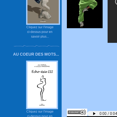
Cliquez sur l'image
ci-dessus pour en
savoir plus...
AU COEUR DES MOTS...
Cliquez sur l'image
ci-dessus pour en