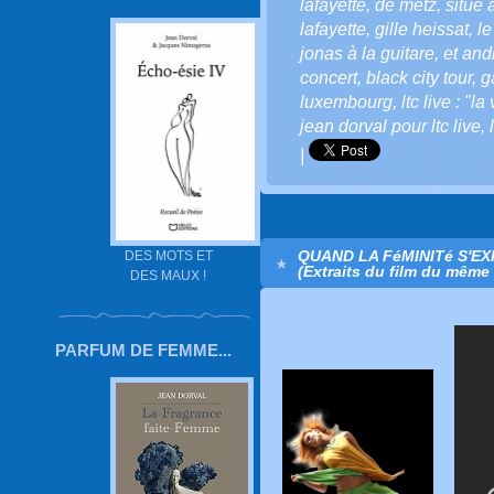
lafayette
,
de metz
,
situé 
lafayette
,
gille heissat
,
le
jonas à la guitare
,
et and
concert
,
black city tour
,
g
luxembourg
,
ltc live : "l
jean dorval pour ltc live
,
|
QUAND LA FéMINITé S'E
DES MOTS ET
(Extraits du film du même 
DES MAUX !
PARFUM DE FEMME...