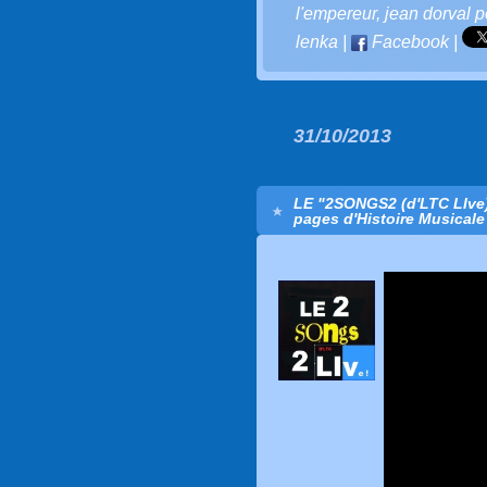
l'empereur
,
jean dorval po
lenka
|
Facebook
|
31/10/2013
LE "2SONGS2 (d'LTC LIve)
pages d'Histoire Musicale 