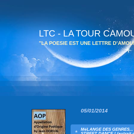
LTC - LA TOUR CAMO
"LA POESIE EST UNE LETTRE D’AMO
05/01/2014
MéLANGE DES GENRES...
STREET DANCE ! (extrait de