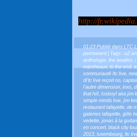
http://fr.wikiped
01:23 Publié dans
LTC L
permanent
| Tags :
u2 an
anthologie
,
the beatles
,
marsheaux
,
to the end
,
a
communauté ltc live
,
new
dl'tc live reçoit no
,
captai
l'autre dimension
,
inxs
,
d
that hill
,
losboy! aka jim k
simple minds live
,
jim ker
restaurant lafayette
,
de m
galeries lafayette
,
gille h
vedette
,
jonas à la guitar
en concert
,
black city tou
2013
,
luxembourg
,
ltc li