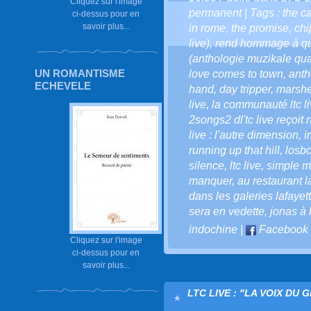
Cliquez sur l'image
permanent
| Tags :
the c
ci-dessus pour en
savoir plus...
in rome
,
the promise
,
chi
live)
,
rend hommage à qu
(anthologie muzikale qua
UN ROMANTISME
love comes to town
,
anth
ECHEVELE
hand
,
day tripper
,
marsh
live
,
la communauté ltc l
2songs2 dl'tc live reçoit 
live : l'autre dimension
,
i
running up that hill
,
losbo
silence
,
ltc live
,
simple m
manquer
,
au restaurant l
dans les galeries lafayet
sera en vedette
,
jonas à 
indochine
|
Facebook
Cliquez sur l'image
ci-dessus pour en
savoir plus...
LTC LIVE : "LA VOIX DU 