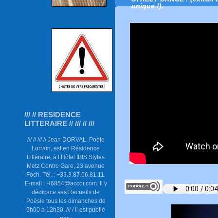
unique !).
/// // RESIDENCE
LITTERAIRE // /// // ///
/// // /// // Jean DORVAL, Poète
Lorrain, est en Résidence
Littéraire, à l’Hôtel IBIS Styles
Metz Centre Gare, 23 avenue
Foch. Tél. : +33.3.87.66.81.11.
E-mail : H6854@accor.com. Il y
dédicace ses Recueils de
Poésie tous les dimanches de
9h00 à 12h30. /// / Il est publié