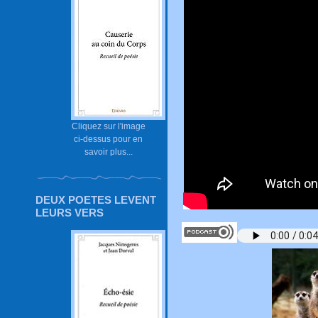
Cliquez sur l'image
ci-dessus pour en
savoir plus...
DEUX POETES LEVENT
LEURS VERS