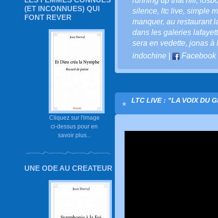
running up that hill
,
losbo
(ET INCONNUES) QUI
silence
,
ltc live
,
simple m
FONT REVER
manquer
,
au restaurant l
dans les galeries lafayet
sera en vedette
,
jonas à 
indochine
|
Facebook
LTC LIVE : "LA VOIX DU 
Cliquez sur l'image
ci-dessus pour en
savoir plus...
UNE ODE AU CREATEUR