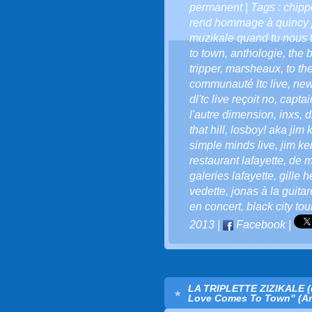
permanent
| Tags :
chipp
rend hommage à quincy 
muzikale quand tu nous t
to town
,
anthologie
,
the 
tripper
,
marsheaux
,
to th
communauté ltc live
,
new
dl'tc live reçoit no
,
captai
l'autre dimension
,
inxs
,
d
that hill
,
losboy! aka jim k
simple minds live
,
jim ker
restaurant lafayette
,
de m
galeries lafayette
,
gille h
vedette
,
jonas à la guitar
en concert
,
black city tou
2013
|
Facebook
|
LA TRIPLETTE ZIZIKALE (d
Love Comes To Town" (Ant