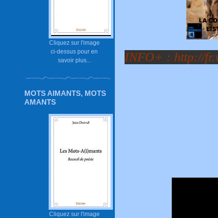
Cliquez sur l'image
ci-dessus pour en
INFO+ :
http://f
savoir plus...
MOTS AIMANTS, MOTS
AMANTS
Cliquez sur l'image